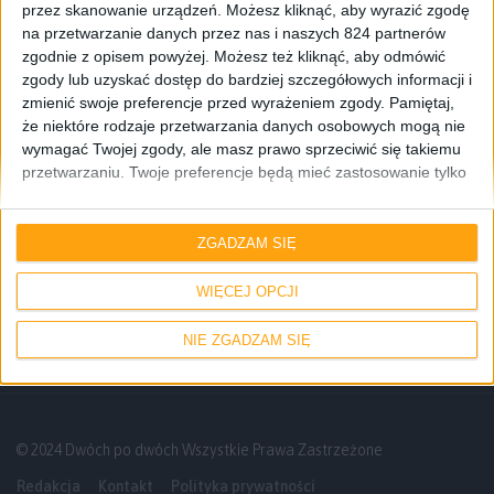
przez skanowanie urządzeń. Możesz kliknąć, aby wyrazić zgodę
na przetwarzanie danych przez nas i naszych 824 partnerów
zgodnie z opisem powyżej. Możesz też kliknąć, aby odmówić
zgody lub uzyskać dostęp do bardziej szczegółowych informacji i
zmienić swoje preferencje przed wyrażeniem zgody.
Pamiętaj,
że niektóre rodzaje przetwarzania danych osobowych mogą nie
wymagać Twojej zgody, ale masz prawo sprzeciwić się takiemu
przetwarzaniu. Twoje preferencje będą mieć zastosowanie tylko
do tej witryny. Możesz w dowolnym momencie zmienić swoje
preferencje lub wycofać zgodę, wracając na tę stronę i klikając
Gry
Konsole
przycisk "Prywatność" na dole strony.
ZGADZAM SIĘ
State of Play nie wyrwało mnie z kapci,
ale nie jest źle
WIĘCEJ OPCJI
NIE ZGADZAM SIĘ
© 2024 Dwóch po dwóch Wszystkie Prawa Zastrzeżone
Redakcja
Kontakt
Polityka prywatności