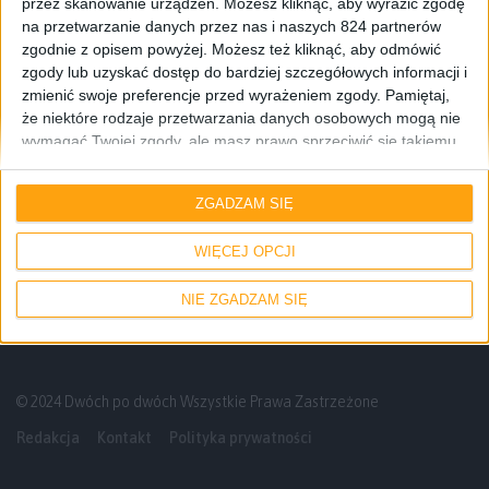
przez skanowanie urządzeń. Możesz kliknąć, aby wyrazić zgodę
na przetwarzanie danych przez nas i naszych 824 partnerów
zgodnie z opisem powyżej. Możesz też kliknąć, aby odmówić
zgody lub uzyskać dostęp do bardziej szczegółowych informacji i
zmienić swoje preferencje przed wyrażeniem zgody.
Pamiętaj,
że niektóre rodzaje przetwarzania danych osobowych mogą nie
wymagać Twojej zgody, ale masz prawo sprzeciwić się takiemu
przetwarzaniu. Twoje preferencje będą mieć zastosowanie tylko
Odcinki podcastu
do tej witryny. Możesz w dowolnym momencie zmienić swoje
ZGADZAM SIĘ
preferencje lub wycofać zgodę, wracając na tę stronę i klikając
Gry zasługujące na adaptację filmową –
przycisk "Prywatność" na dole strony.
Odcinek #134
WIĘCEJ OPCJI
NIE ZGADZAM SIĘ
© 2024 Dwóch po dwóch Wszystkie Prawa Zastrzeżone
Redakcja
Kontakt
Polityka prywatności