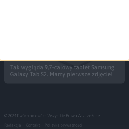
Tablety
Tech
Tak wygląda 9,7-calowy tablet Samsung
Galaxy Tab S2. Mamy pierwsze zdjęcie!
© 2024 Dwóch po dwóch Wszystkie Prawa Zastrzeżone
Redakcja
Kontakt
Polityka prywatności