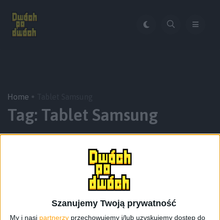
Home
Tablet Samsung
Tag:
Tablet Samsung
Szanujemy Twoją prywatność
My i nasi
partnerzy
przechowujemy i/lub uzyskujemy dostęp do