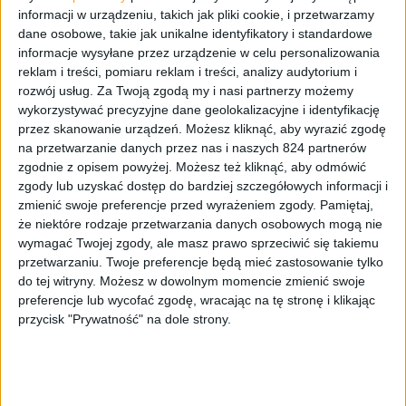
informacji w urządzeniu, takich jak pliki cookie, i przetwarzamy
dane osobowe, takie jak unikalne identyfikatory i standardowe
informacje wysyłane przez urządzenie w celu personalizowania
reklam i treści, pomiaru reklam i treści, analizy audytorium i
rozwój usług.
Za Twoją zgodą my i nasi partnerzy możemy
wykorzystywać precyzyjne dane geolokalizacyjne i identyfikację
przez skanowanie urządzeń. Możesz kliknąć, aby wyrazić zgodę
Tablety
na przetwarzanie danych przez nas i naszych 824 partnerów
zgodnie z opisem powyżej. Możesz też kliknąć, aby odmówić
Samsung nadal myśli o tabletach, a
zgody lub uzyskać dostęp do bardziej szczegółowych informacji i
dowodem na to jest Galaxy Tab A7 Lite
zmienić swoje preferencje przed wyrażeniem zgody.
Pamiętaj,
że niektóre rodzaje przetwarzania danych osobowych mogą nie
wymagać Twojej zgody, ale masz prawo sprzeciwić się takiemu
przetwarzaniu. Twoje preferencje będą mieć zastosowanie tylko
do tej witryny. Możesz w dowolnym momencie zmienić swoje
preferencje lub wycofać zgodę, wracając na tę stronę i klikając
przycisk "Prywatność" na dole strony.