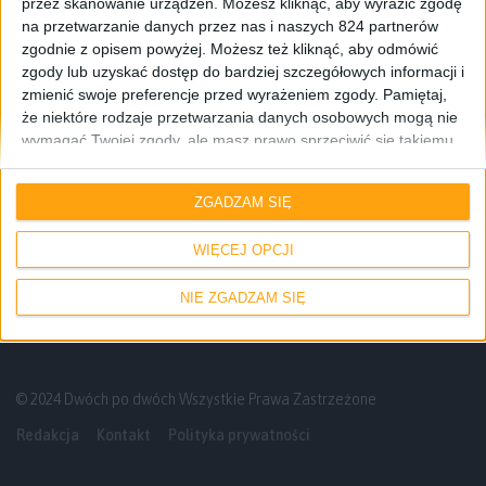
przez skanowanie urządzeń. Możesz kliknąć, aby wyrazić zgodę
na przetwarzanie danych przez nas i naszych 824 partnerów
zgodnie z opisem powyżej. Możesz też kliknąć, aby odmówić
zgody lub uzyskać dostęp do bardziej szczegółowych informacji i
zmienić swoje preferencje przed wyrażeniem zgody.
Pamiętaj,
że niektóre rodzaje przetwarzania danych osobowych mogą nie
wymagać Twojej zgody, ale masz prawo sprzeciwić się takiemu
przetwarzaniu. Twoje preferencje będą mieć zastosowanie tylko
do tej witryny. Możesz w dowolnym momencie zmienić swoje
Felietony
Gry
ZGADZAM SIĘ
preferencje lub wycofać zgodę, wracając na tę stronę i klikając
przycisk "Prywatność" na dole strony.
No, ale to nie do mnie tak Ubisoft
WIĘCEJ OPCJI
NIE ZGADZAM SIĘ
© 2024 Dwóch po dwóch Wszystkie Prawa Zastrzeżone
Redakcja
Kontakt
Polityka prywatności