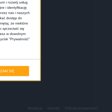
ium i rozwój usług.
e i identyfikację
rzez nas i naszych
skać dostęp do
iętaj, że niektóre
 sprzeciwić się
ożesz w dowolnym
zycisk "Prywatność"
ZAM SIĘ
Redakcja
Kontakt
Polityka prywatności