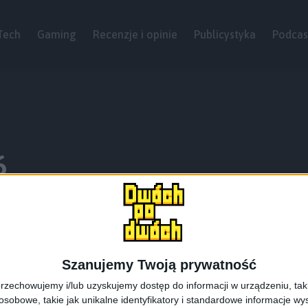
Tech
Gaming
Recenzje i opinie
Publicystyka
Podcas
6
Szanujemy Twoją prywatność
rzechowujemy i/lub uzyskujemy dostęp do informacji w urządzeniu, takich
obowe, takie jak unikalne identyfikatory i standardowe informacje wy