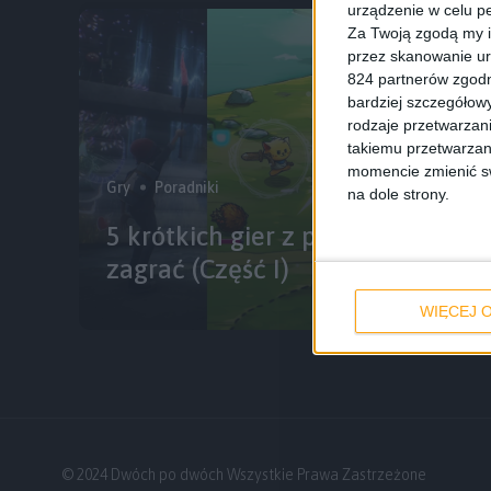
urządzenie w celu pe
Za Twoją zgodą my i
przez skanowanie ur
824 partnerów zgodn
bardziej szczegółowy
rodzaje przetwarzan
takiemu przetwarzan
momencie zmienić swo
Gry
Poradniki
na dole strony.
5 krótkich gier z prostą platyną,
zagrać (Część I)
WIĘCEJ O
© 2024 Dwóch po dwóch Wszystkie Prawa Zastrzeżone