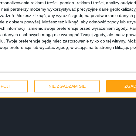
rsonalizowania reklam i treści, pomiaru reklam i treści, analizy audytor
 nasi partnerzy możemy wykorzystywać precyzyjne dane geolokalizacyjn
ządzeń. Możesz kliknąć, aby wyrazić zgodę na przetwarzanie danych p
ie z opisem powyżej. Możesz też kliknąć, aby odmówić zgody lub uzy
ch informacji i zmienić swoje preferencje przed wyrażeniem zgody.
Pam
ia danych osobowych mogą nie wymagać Twojej zgody, ale masz prawo
iu. Twoje preferencje będą mieć zastosowanie tylko do tej witryny. M
je preferencje lub wycofać zgodę, wracając na tę stronę i klikając pr
 w które warto
PCJI
NIE ZGADZAM SIĘ
ZGAD