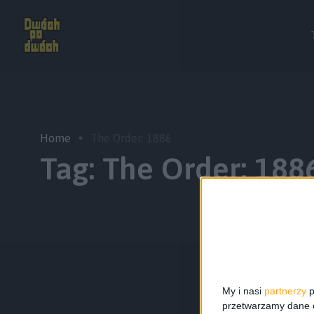
Home
The Order: 1886
Tag:
The Order: 188
My i nasi
partnerzy
p
przetwarzamy dane os