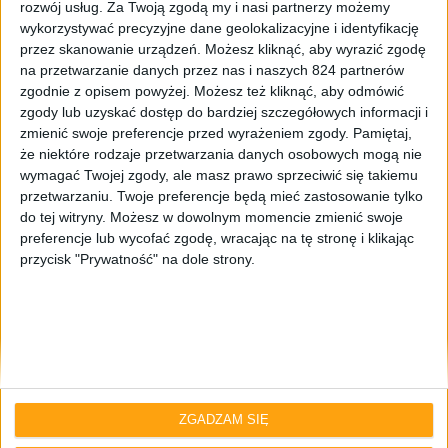
rozwój usług.
Za Twoją zgodą my i nasi partnerzy możemy
wykorzystywać precyzyjne dane geolokalizacyjne i identyfikację
przez skanowanie urządzeń. Możesz kliknąć, aby wyrazić zgodę
na przetwarzanie danych przez nas i naszych 824 partnerów
zgodnie z opisem powyżej. Możesz też kliknąć, aby odmówić
zgody lub uzyskać dostęp do bardziej szczegółowych informacji i
zmienić swoje preferencje przed wyrażeniem zgody.
Pamiętaj,
że niektóre rodzaje przetwarzania danych osobowych mogą nie
Smartfony
Tech
wymagać Twojej zgody, ale masz prawo sprzeciwić się takiemu
Można już zamawiać vivo X80 i vivo X80
przetwarzaniu. Twoje preferencje będą mieć zastosowanie tylko
do tej witryny. Możesz w dowolnym momencie zmienić swoje
Pro
preferencje lub wycofać zgodę, wracając na tę stronę i klikając
przycisk "Prywatność" na dole strony.
ZGADZAM SIĘ