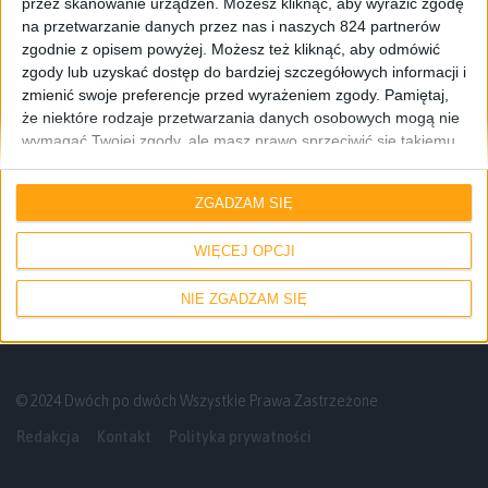
przez skanowanie urządzeń. Możesz kliknąć, aby wyrazić zgodę
na przetwarzanie danych przez nas i naszych 824 partnerów
zgodnie z opisem powyżej. Możesz też kliknąć, aby odmówić
zgody lub uzyskać dostęp do bardziej szczegółowych informacji i
zmienić swoje preferencje przed wyrażeniem zgody.
Pamiętaj,
że niektóre rodzaje przetwarzania danych osobowych mogą nie
wymagać Twojej zgody, ale masz prawo sprzeciwić się takiemu
przetwarzaniu. Twoje preferencje będą mieć zastosowanie tylko
Informacje
Blog
do tej witryny. Możesz w dowolnym momencie zmienić swoje
ZGADZAM SIĘ
preferencje lub wycofać zgodę, wracając na tę stronę i klikając
Volvo z Androidem? Tak, ale będziemy
przycisk "Prywatność" na dole strony.
musieli jeszcze poczekać
WIĘCEJ OPCJI
NIE ZGADZAM SIĘ
© 2024 Dwóch po dwóch Wszystkie Prawa Zastrzeżone
Redakcja
Kontakt
Polityka prywatności