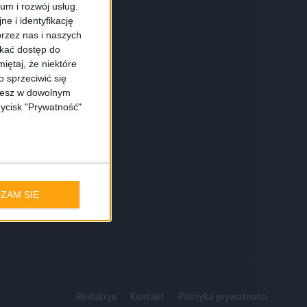
ium i rozwój usług.
e i identyfikację
rzez nas i naszych
skać dostęp do
iętaj, że niektóre
 sprzeciwić się
ożesz w dowolnym
zycisk "Prywatność"
ZAM SIĘ
Redakcja
Kontakt
Polityka prywatności