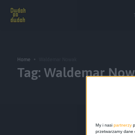
Home
Waldemar Nowak
Tag:
Waldemar Now
My i nasi
partnerzy
p
przetwarzamy dane os