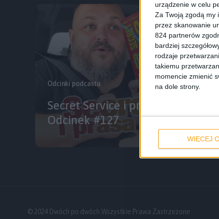
urządzenie w celu pe
Za Twoją zgodą my i
przez skanowanie ur
824 partnerów zgodn
bardziej szczegółowy
rodzaje przetwarzan
takiemu przetwarzan
momencie zmienić swo
Odcinki podcastu
na dole strony.
Secret Service i prasa komputer
Odcinek #127
WIĘCEJ O
© 2024 Dwóch po dwóch Wszystkie Prawa Zastrzeżone