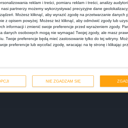
rsonalizowania reklam i treści, pomiaru reklam i treści, analizy audytor
 nasi partnerzy możemy wykorzystywać precyzyjne dane geolokalizacyjn
ządzeń. Możesz kliknąć, aby wyrazić zgodę na przetwarzanie danych p
ie z opisem powyżej. Możesz też kliknąć, aby odmówić zgody lub uzy
ch informacji i zmienić swoje preferencje przed wyrażeniem zgody.
Pam
ia danych osobowych mogą nie wymagać Twojej zgody, ale masz prawo
iu. Twoje preferencje będą mieć zastosowanie tylko do tej witryny. M
je preferencje lub wycofać zgodę, wracając na tę stronę i klikając pr
owa w Polsce –
PCJI
NIE ZGADZAM SIĘ
ZGAD