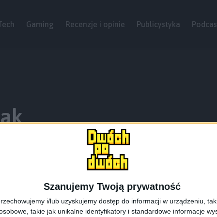
Tech
Gaming
Recenzje i opinie
Publicystyka
Podcas
ak
Szanujemy Twoją prywatność
rzechowujemy i/lub uzyskujemy dostęp do informacji w urządzeniu, takich
obowe, takie jak unikalne identyfikatory i standardowe informacje wy