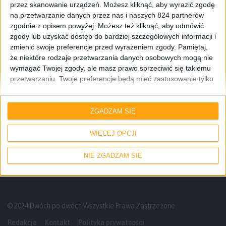
przez skanowanie urządzeń. Możesz kliknąć, aby wyrazić zgodę
na przetwarzanie danych przez nas i naszych 824 partnerów
zgodnie z opisem powyżej. Możesz też kliknąć, aby odmówić
zgody lub uzyskać dostęp do bardziej szczegółowych informacji i
zmienić swoje preferencje przed wyrażeniem zgody.
Pamiętaj,
że niektóre rodzaje przetwarzania danych osobowych mogą nie
wymagać Twojej zgody, ale masz prawo sprzeciwić się takiemu
przetwarzaniu. Twoje preferencje będą mieć zastosowanie tylko
do tej witryny. Możesz w dowolnym momencie zmienić swoje
Poradniki
preferencje lub wycofać zgodę, wracając na tę stronę i klikając
Galaktyczny Poradnik #1: Wgrywanie
przycisk "Prywatność" na dole strony.
ZGADZAM SIĘ
oprogramowania (ROMu) za pomocą
programu Odin
WIĘCEJ OPCJI
NIE ZGADZAM SIĘ
© 2024 Dwóch po dwóch Wszystkie Prawa Zastrzeżone
Redakcja
Kontakt
Polityka prywatności