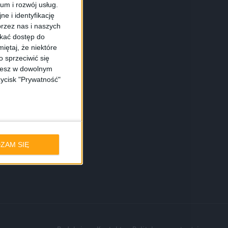
ium i rozwój usług.
e i identyfikację
rzez nas i naszych
skać dostęp do
iętaj, że niektóre
 sprzeciwić się
ożesz w dowolnym
zycisk "Prywatność"
ZAM SIĘ