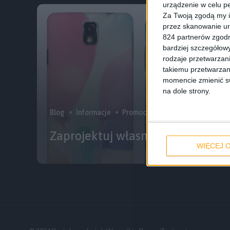
urządzenie w celu pe
Za Twoją zgodą my i
przez skanowanie ur
824 partnerów zgodn
bardziej szczegółowy
rodzaje przetwarzan
takiemu przetwarzan
momencie zmienić swo
na dole strony.
Blog
Informacje
Promocje i okazje
Zaprojektuj własną obudowę do 
WIĘCEJ O