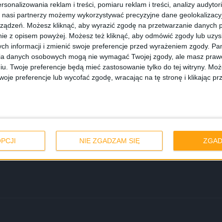
rsonalizowania reklam i treści, pomiaru reklam i treści, analizy audytor
 nasi partnerzy możemy wykorzystywać precyzyjne dane geolokalizacyjn
ządzeń. Możesz kliknąć, aby wyrazić zgodę na przetwarzanie danych p
ie z opisem powyżej. Możesz też kliknąć, aby odmówić zgody lub uzy
ch informacji i zmienić swoje preferencje przed wyrażeniem zgody.
Pam
ia danych osobowych mogą nie wymagać Twojej zgody, ale masz prawo
iu. Twoje preferencje będą mieć zastosowanie tylko do tej witryny. M
je preferencje lub wycofać zgodę, wracając na tę stronę i klikając pr
swojego Galaxy
PCJI
NIE ZGADZAM SIĘ
ZGAD