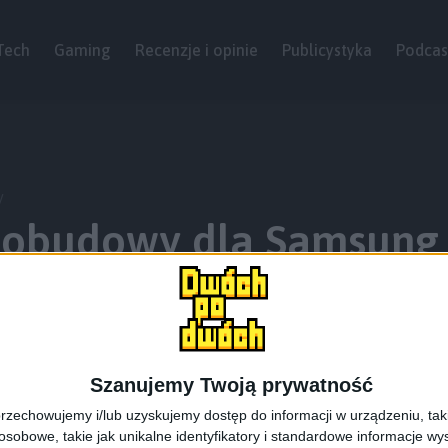
Tech
Gaming
Recenzje i opinie
Publicystyka
Podcas
y
t obudowy dla Samsung
Szanujemy Twoją prywatność
rzechowujemy i/lub uzyskujemy dostęp do informacji w urządzeniu, takich
obowe, takie jak unikalne identyfikatory i standardowe informacje wy