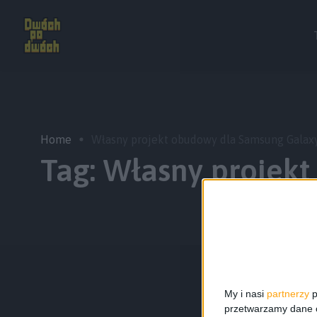
Home
Własny projekt obudowy dla Samsung Galax
Tag:
Własny projek
My i nasi
partnerzy
p
przetwarzamy dane os