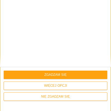
Smartfony
Tech
Xiaomi Mi 9 SE w Polsce. Czy będzie miał
łatwo?
ZGADZAM SIĘ
WIĘCEJ OPCJI
Smartfony
Tech
NIE ZGADZAM SIĘ
Gdzie kupić Xiaomi Mi 9 SE skoro nie ma
go w Polsce?