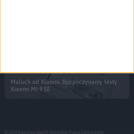
Co testujemy?
Smartfony
Maluch od Xiaomi. Rozpoczynamy testy
Xiaomi Mi 9 SE
© 2024 Dwóch po dwóch Wszystkie Prawa Zastrzeżone