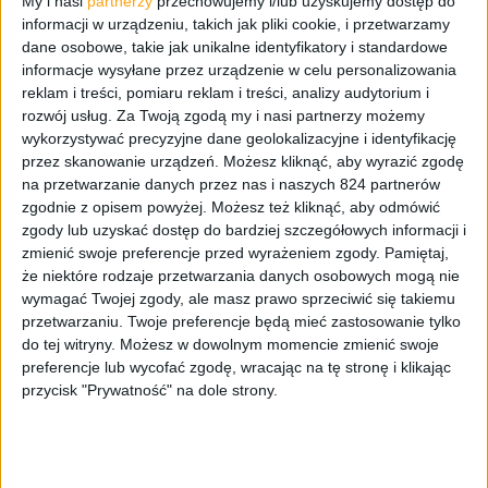
My i nasi
partnerzy
przechowujemy i/lub uzyskujemy dostęp do
informacji w urządzeniu, takich jak pliki cookie, i przetwarzamy
dane osobowe, takie jak unikalne identyfikatory i standardowe
informacje wysyłane przez urządzenie w celu personalizowania
reklam i treści, pomiaru reklam i treści, analizy audytorium i
rozwój usług.
Za Twoją zgodą my i nasi partnerzy możemy
wykorzystywać precyzyjne dane geolokalizacyjne i identyfikację
przez skanowanie urządzeń. Możesz kliknąć, aby wyrazić zgodę
na przetwarzanie danych przez nas i naszych 824 partnerów
zgodnie z opisem powyżej. Możesz też kliknąć, aby odmówić
Recenzje sprzętu
Recenzje
Smartfony
zgody lub uzyskać dostęp do bardziej szczegółowych informacji i
zmienić swoje preferencje przed wyrażeniem zgody.
Pamiętaj,
Flagowiec w wersji mniejszej. Xiaomi Mi
że niektóre rodzaje przetwarzania danych osobowych mogą nie
9 SE – recenzja
wymagać Twojej zgody, ale masz prawo sprzeciwić się takiemu
przetwarzaniu. Twoje preferencje będą mieć zastosowanie tylko
do tej witryny. Możesz w dowolnym momencie zmienić swoje
preferencje lub wycofać zgodę, wracając na tę stronę i klikając
przycisk "Prywatność" na dole strony.