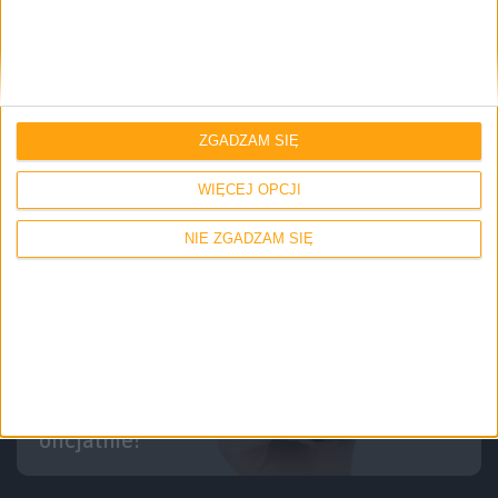
Tablety
Pierwsze wrażenia
Tech
Mi Pad 4 – pierwszy kontakt z nowym
tabletem od Xiaomi
ZGADZAM SIĘ
WIĘCEJ OPCJI
NIE ZGADZAM SIĘ
Tablety
Tech
Jeżeli iPad mini jest za drogi, to będzie
idealna alternatywa. Xiaomi Mi Pad 4
oficjalnie!