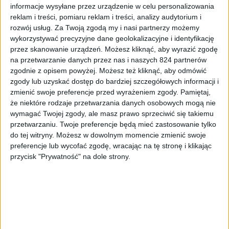
informacje wysyłane przez urządzenie w celu personalizowania
reklam i treści, pomiaru reklam i treści, analizy audytorium i
rozwój usług.
Za Twoją zgodą my i nasi partnerzy możemy
wykorzystywać precyzyjne dane geolokalizacyjne i identyfikację
przez skanowanie urządzeń. Możesz kliknąć, aby wyrazić zgodę
na przetwarzanie danych przez nas i naszych 824 partnerów
zgodnie z opisem powyżej. Możesz też kliknąć, aby odmówić
zgody lub uzyskać dostęp do bardziej szczegółowych informacji i
Recenzje sprzętu
Tablety
zmienić swoje preferencje przed wyrażeniem zgody.
Pamiętaj,
Recenzja Xiaomi Mi Pad 4 LTE. Dałbym za
że niektóre rodzaje przetwarzania danych osobowych mogą nie
ten tablet nawet i tysiąc pięćset złotych.
wymagać Twojej zgody, ale masz prawo sprzeciwić się takiemu
przetwarzaniu. Twoje preferencje będą mieć zastosowanie tylko
do tej witryny. Możesz w dowolnym momencie zmienić swoje
preferencje lub wycofać zgodę, wracając na tę stronę i klikając
przycisk "Prywatność" na dole strony.