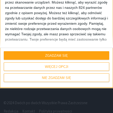
przez skanowanie urządzeń. Możesz kliknąć, aby wyrazić zgodę
na przetwarzanie danych przez nas i naszych 824 partnerów
zgodnie z opisem powyżej. Możesz też kliknąć, aby odmówić
zgody lub uzyskać dostęp do bardziej szczegółowych informacji i
zmienić swoje preferencje przed wyrażeniem zgody.
Pamiętaj,
że niektóre rodzaje przetwarzania danych osobowych mogą nie
wymagać Twojej zgody, ale masz prawo sprzeciwić się takiemu
przetwarzaniu. Twoje preferencje będą mieć zastosowanie tylko
do tej witryny. Możesz w dowolnym momencie zmienić swoje
preferencje lub wycofać zgodę, wracając na tę stronę i klikając
Blog
Informacje
Promocje i okazje
przycisk "Prywatność" na dole strony.
ZGADZAM SIĘ
Zaprojektuj własną obudowę do swojego
Galaxy
WIĘCEJ OPCJI
NIE ZGADZAM SIĘ
© 2024 Dwóch po dwóch Wszystkie Prawa Zastrzeżone
Redakcja
Kontakt
Polityka prywatności