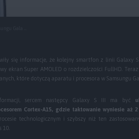
ungu Gala ...
wiły się informacje, że kolejny smartfon z linii Galaxy
owy ekran Super AMOLED o rozdzielczości FullHD. Tera
danych, które dotyczą aparatu i procesora w Samsungu Gal
nformacji, sercem następcy Galaxy S III ma być
u
cesorem Cortex-A15, gdzie taktowanie wyniesie aż 
ocesie technologicznym i szybszy niż ten zastosowa
s 10.