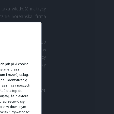
 taka wielkość matrycy
cznie koreańska firma
 S II, więc jest bardzo
 wykonywania zdjęć w
ęć potrzeba sporej mocy
 jak pliki cookie, i
olejny smartfon Galaxy
syłane przez
ium i rozwój usług.
e i identyfikację
rzez nas i naszych
źródło:
gsmarena.com
skać dostęp do
iętaj, że niektóre
 sprzeciwić się
ożesz w dowolnym
zycisk "Prywatność"