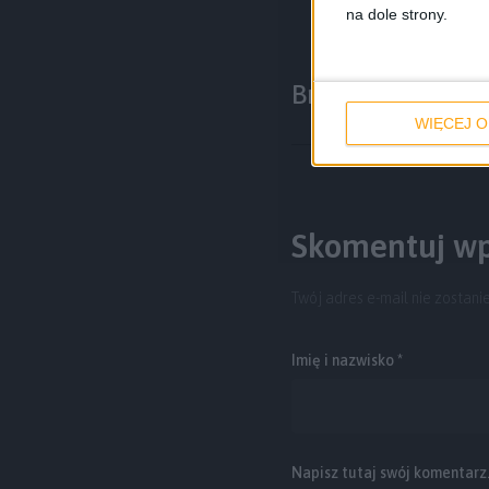
na dole strony.
Brak komentarz
WIĘCEJ O
Skomentuj wp
Twój adres e-mail nie zostani
Imię i nazwisko *
Napisz tutaj swój komentarz..