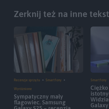
Zerknij też na inne teks
Recenzje sprzętu
Smartfony
Smartfony
Ciężko 
Wyróżnione
istotn
Sympatyczny mały
Widzia
flagowiec. Samsung
Galaxy
Galaxy S25 – recenzja