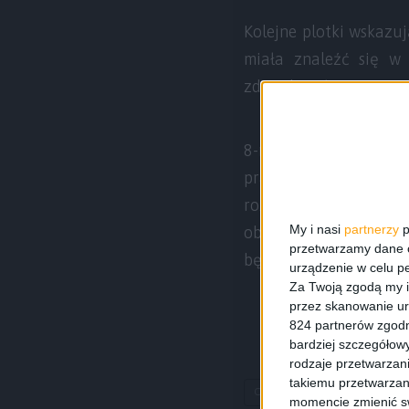
Kolejne plotki wskazu
miała znaleźć się w 
zdecydowała się zasto
8-megapikselowy aparat
prawdopodobne, że G
rozdzielczości 4208 x 
My i nasi
partnerzy
p
obliczeniowej i dodat
przetwarzamy dane os
będzie miał minimum 
urządzenie w celu pe
Za Twoją zgodą my i
przez skanowanie ur
824 partnerów zgodn
bardziej szczegółowy
rodzaje przetwarzan
takiemu przetwarzan
Cortex-A15
Exynos 5450
momencie zmienić swo