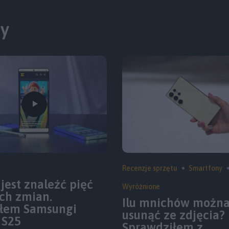
ty
Recenzje sprzętu
Smartfony
jest znaleźć pięć
Wyróżnione
ych zmian.
Ilu mnichów możn
łem Samsungi
usunąć ze zdjęcia?
 S25
Sprawdziłem z