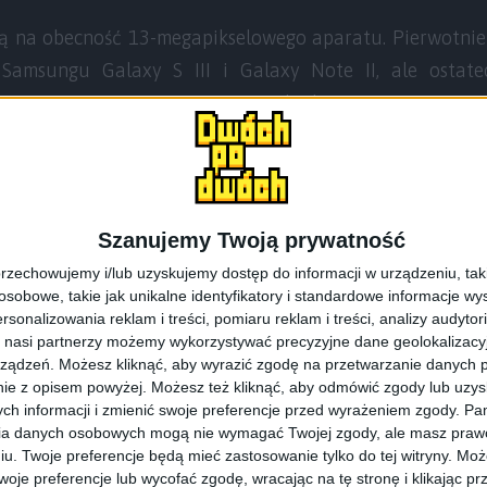
ją na obecność 13-megapikselowego aparatu. Pierwotnie
Samsungu Galaxy S III i Galaxy Note II, ale ostate
sować mniejszą matrycę 8 Megapikseli.
 miała też poprzednia generacja smartfonu, czyli Galaxy
alaxy S IV będzie miał większą matrycę i możliwość
Szanujemy Twoją prywatność
3120 pikseli. Co więcej, do przetworzenia tak dużych zdj
rzechowujemy i/lub uzyskujemy dostęp do informacji w urządzeniu, takich
kowej pamięci RAM, więc już teraz można mówić, że k
obowe, takie jak unikalne identyfikatory i standardowe informacje wy
2 GB RAM’u.
rsonalizowania reklam i treści, pomiaru reklam i treści, analizy audytor
 nasi partnerzy możemy wykorzystywać precyzyjne dane geolokalizacyjn
ządzeń. Możesz kliknąć, aby wyrazić zgodę na przetwarzanie danych p
ie z opisem powyżej. Możesz też kliknąć, aby odmówić zgody lub uzy
ch informacji i zmienić swoje preferencje przed wyrażeniem zgody.
Pam
ia danych osobowych mogą nie wymagać Twojej zgody, ale masz prawo
iu. Twoje preferencje będą mieć zastosowanie tylko do tej witryny. M
Samsung Galaxy S 4
je preferencje lub wycofać zgodę, wracając na tę stronę i klikając pr