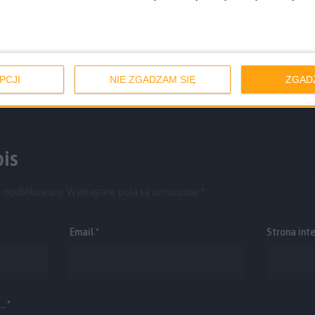
y
PCJI
NIE ZGADZAM SIĘ
ZGAD
is
e opublikowany.
Wymagane pola są oznaczone
*
Email
*
Strona int
. *