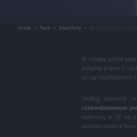
Home
Tech
Smartfony
Kolejne plotki o Sams
W ubiegły piątek poja
potężny, prawie 5-cal
porcję nieoficjalnych 
Według ostatnich i
czterordzeniowym pro
wykonany w 28 nm pr
ostatnio tablecie Nexu