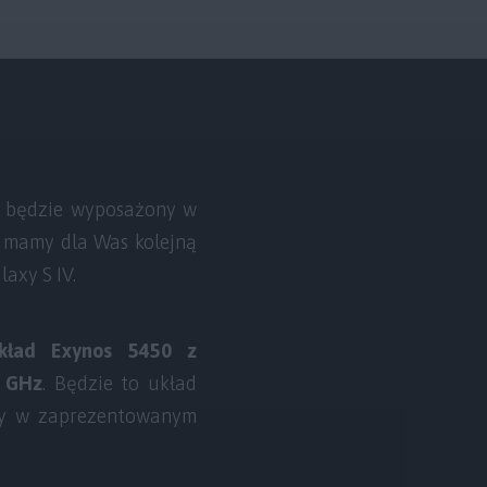
 S będzie wyposażony w
z mamy dla Was kolejną
axy S IV.
kład Exynos 5450 z
2 GHz
. Będzie to układ
ny w zaprezentowanym