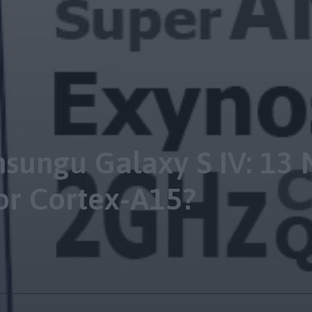
msungu Galaxy S IV: 13 
or Cortex-A15?