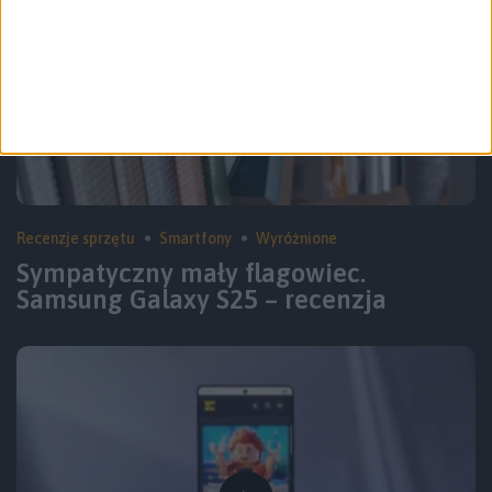
Recenzje sprzętu
Smartfony
Wyróżnione
Sympatyczny mały flagowiec.
Samsung Galaxy S25 – recenzja