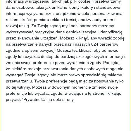
informacji w urządzeniu, takich jak pliki cookie, i przetwarzamy
Imię i nazwisko *
dane osobowe, takie jak unikalne identyfikatory i standardowe
informacje wysyłane przez urządzenie w celu personalizowania
reklam i treści, pomiaru reklam i treści, analizy audytorium i
rozwój usług.
Za Twoją zgodą my i nasi partnerzy możemy
wykorzystywać precyzyjne dane geolokalizacyjne i identyfikację
Email
*
przez skanowanie urządzeń. Możesz kliknąć, aby wyrazić zgodę
na przetwarzanie danych przez nas i naszych 824 partnerów
zgodnie z opisem powyżej. Możesz też kliknąć, aby odmówić
zgody lub uzyskać dostęp do bardziej szczegółowych informacji i
zmienić swoje preferencje przed wyrażeniem zgody.
Pamiętaj,
Strona internetowa
że niektóre rodzaje przetwarzania danych osobowych mogą nie
wymagać Twojej zgody, ale masz prawo sprzeciwić się takiemu
przetwarzaniu. Twoje preferencje będą mieć zastosowanie tylko
do tej witryny. Możesz w dowolnym momencie zmienić swoje
preferencje lub wycofać zgodę, wracając na tę stronę i klikając
Napisz tutaj swój komentarz... *
przycisk "Prywatność" na dole strony.