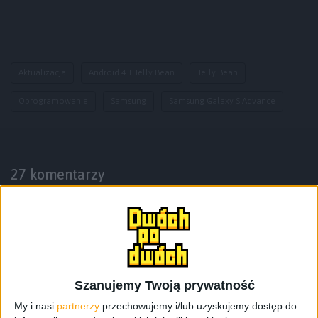
Aktualizacja
Android 4.1 Jelly Bean
Jelly Bean
Oprogramowanie
Samsung
Samsung Galaxy S Advance
27 komentarzy
Skomentuj wpis
Twój adres e-mail nie zostanie opublikowany.
Wymagane pola są
Szanujemy Twoją prywatność
oznaczone
*
My i nasi
partnerzy
przechowujemy i/lub uzyskujemy dostęp do