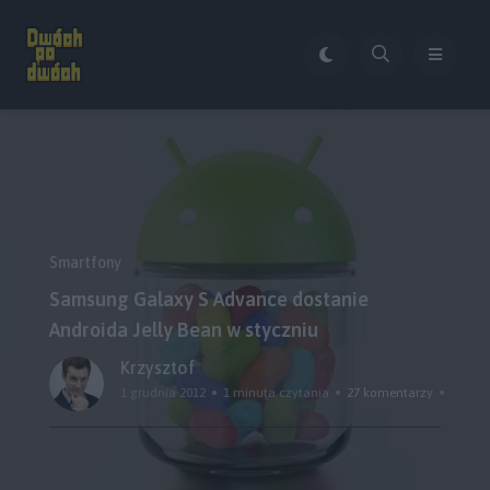
Smartfony
Samsung Galaxy S Advance dostanie
Androida Jelly Bean w styczniu
Krzysztof
1 grudnia 2012
1 minuta czytania
27 komentarzy