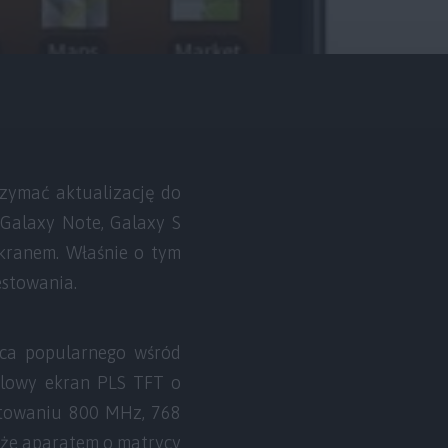
zymać aktualizację do
 Galaxy Note, Galaxy S
ekranem. Właśnie o tym
estowania.
pca popularnego wśród
alowy ekran PLS TFT o
ktowaniu 800 MHz, 768
kże aparatem o matrycy