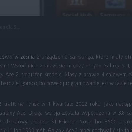
n dla S ...
ńcówki września
z urządzenia Samsunga, które miały otr
Bean? Wśród nich znalazł się między innymi Galaxy S II,
y Ace 2, smartfon średniej klasy z prawie 4-calowym 
z bardziej gorąco, bo nowe oprogramowanie jest w fazie t
 trafił na rynek w II kwartale 2012 roku, jako nastę
Galaxy Ace. Druga wersja została wyposażona w 3,8-c
 2-rdzeniowy procesor ST-Ericsson NovaThor 8500 o ta
rię Li-Ion 1500 mAh. Galaxy Ace 2 mógł pochwalić się ta