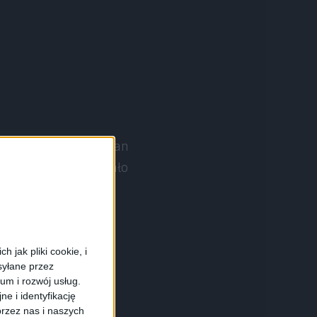
ndroid 4.1.2 Jelly Bean
Oprogramowanie zostało
est na 5 lity 2013 r.
 jak pliki cookie, i
syłane przez
ium i rozwój usług.
e i identyfikację
rzez nas i naszych