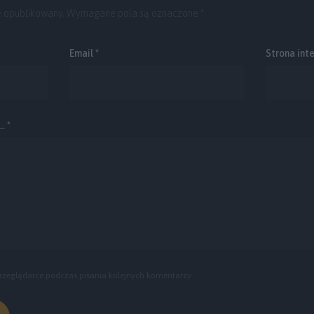
e opublikowany.
Wymagane pola są oznaczone
*
Email
*
Strona int
. *
rzeglądarce podczas pisania kolejnych komentarzy.