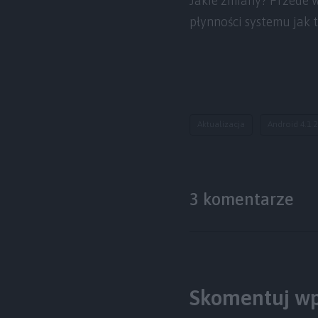
Jakie zmiany? Przede 
płynności systemu jak t
Aktualizacja
Android 4.1.2
3 komentarze
Skomentuj wp