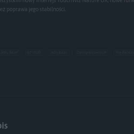
wszystkim nowy interfejs TouchWiz Nature UX, nowe funkc
eż poprawa jego stabilności.
 Jelly Bean
GT-I8160
Jelly Bean
Oprogramowanie
Pre-Releas
is