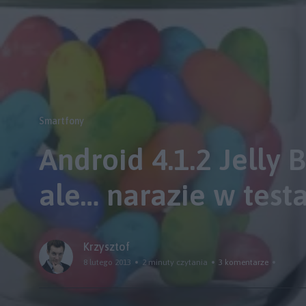
Smartfony
Android 4.1.2 Jelly
ale… narazie w test
Krzysztof
8 lutego 2013
2 minuty czytania
3 komentarze