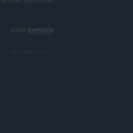
je Smart, spory wzrost
źródło:
SamMobile
e
Samsung Galaxy Ace 2