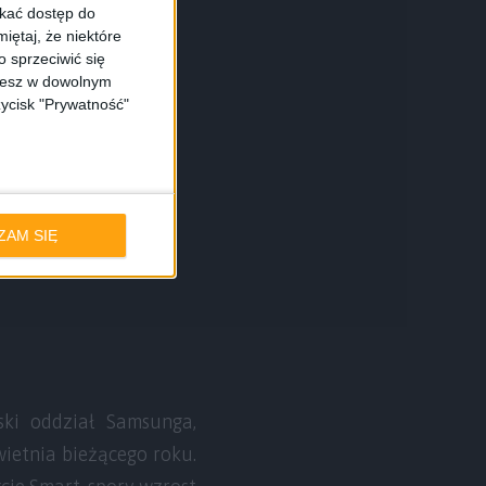
skać dostęp do
iętaj, że niektóre
 sprzeciwić się
ożesz w dowolnym
zycisk "Prywatność"
ZAM SIĘ
ski oddział Samsunga,
ietnia bieżącego roku.