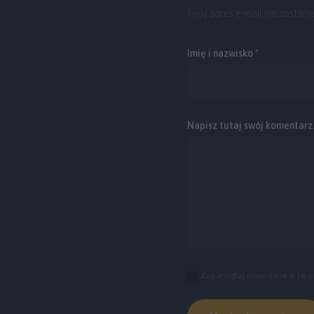
Twój adres e-mail nie zostani
Imię i nazwisko *
Napisz tutaj swój komentarz..
Zapamiętaj moje dane w tej p