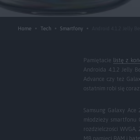
Home
Tech
Smartfony
Android 4.1.2 Jelly Bea
Pamiętacie
listę z ko
Androida 4.1.2 Jelly 
Advance czy też Galax
ostatnim robi się cora
Samsung Galaxy Ace 2
młodzieży smartfonu 
rozdzielczości WVGA,
MB pamięci RAM i bate