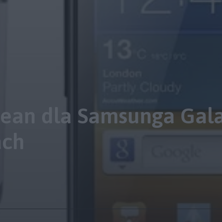
 Bean dla Samsunga Gala
ach