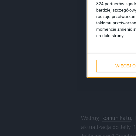
824 partnerów zgodn
bardziej szczegółowy
rodzaje przetwarzan
takiemu przetwarzan
momencie zmienić swo
na dole strony.
WIĘCEJ O
Według
komunikatu
,
aktualizacja do Jelly