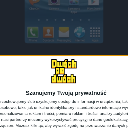
amMobile
, otrzymał kilka screenów, które pokazują, że A
a Galaxy Ace 2, ale w wersji testowej (pre-release). 
XXMB2
, wersja jądra to
3.0.31-932015
, a całość datowana j
Szanujemy Twoją prywatność
rzechowujemy i/lub uzyskujemy dostęp do informacji w urządzeniu, takich
obowe, takie jak unikalne identyfikatory i standardowe informacje wy
rsonalizowania reklam i treści, pomiaru reklam i treści, analizy audytor
 nasi partnerzy możemy wykorzystywać precyzyjne dane geolokalizacyjn
ządzeń. Możesz kliknąć, aby wyrazić zgodę na przetwarzanie danych p