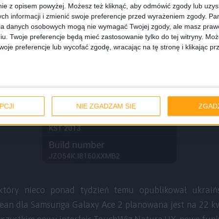
ie z opisem powyżej. Możesz też kliknąć, aby odmówić zgody lub uzy
ch informacji i zmienić swoje preferencje przed wyrażeniem zgody.
Pam
ia danych osobowych mogą nie wymagać Twojej zgody, ale masz prawo
iu. Twoje preferencje będą mieć zastosowanie tylko do tej witryny. M
je preferencje lub wycofać zgodę, wracając na tę stronę i klikając pr
PCJI
NIE ZGADZAM SIĘ
ZGAD
 który nieco ponad tydzień temu opublikował ukraiń
 Bean dla Samsunga Galaxy Ace 2 planowana jest na 22 kw