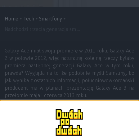
Home
Tech
Smartfony
Nadchodzi trzecia generacja sm ...
Galaxy Ace miał swoją premierę w 2011 roku, Galaxy Ace
2 w połowie 2012, więc naturalną kolejną rzeczy byłaby
premiera następnej generacji Galaxy Ace w tym roku,
prawda? Wygląda na to, że podobnie myśli Samsung, bo
jak wynika z ostatnich informacji, południowowkoreański
producent ma w planach prezentację Galaxy Ace 3 na
przełomie maja i czerwca 2013 roku.
Po premierze pierwszego smartfonu z rodziny Galaxy Ace,
nikt raczej nie spodziewał się, że seria zapoczątkowana
modelem GT-5830 stanie się jedną z popularniejszych na
rynku (zaraz po flagowej serii Galaxy S). Mocny jak na
tamte czasy, jednordzeniowy układ Qualcomm, grafika