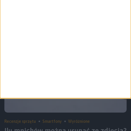
Ciężko jest znaleźć pięć istotnych
zmian. Widziałem Samsungi Galaxy
S25
Recenzje sprzętu
Smartfony
Wyróżnione
Ilu mnichów można usunąć ze zdjęcia?