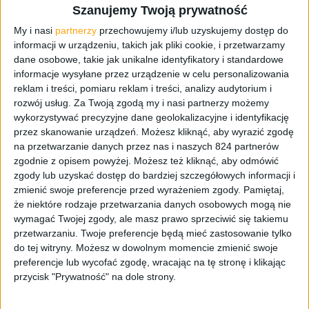
Szanujemy Twoją prywatność
Adreno i stosunkowo niska cena sprawiły, że urządzenie
My i nasi
partnerzy
przechowujemy i/lub uzyskujemy dostęp do
było chętnie wybierane przez klientów. W połowie
informacji w urządzeniu, takich jak pliki cookie, i przetwarzamy
ubiegłego roku, Samsung zaprezentował godnego
dane osobowe, takie jak unikalne identyfikatory i standardowe
następcę, smartfon Galaxy Ace 2 (GT-I8160), który był
informacje wysyłane przez urządzenie w celu personalizowania
szybszy (2-rdzeniowy procesor 800 MHz i 768 MB RAM),
reklam i treści, pomiaru reklam i treści, analizy audytorium i
większy (ekran 3,8″ WVGA) i jeszcze bardziej popularny.
rozwój usług.
Za Twoją zgodą my i nasi partnerzy możemy
Kolejny przedstawiciel tej serii – Galaxy Ace 3 – będzie
wykorzystywać precyzyjne dane geolokalizacyjne i identyfikację
jednym z lepszych smartfonów średniej klasy, na co
przez skanowanie urządzeń. Możesz kliknąć, aby wyrazić zgodę
na przetwarzanie danych przez nas i naszych 824 partnerów
wskazują z resztą ostatnie doniesienia.
zgodnie z opisem powyżej. Możesz też kliknąć, aby odmówić
zgody lub uzyskać dostęp do bardziej szczegółowych informacji i
Nie jest jeszcze znana szczegółowa specyfikacja
zmienić swoje preferencje przed wyrażeniem zgody.
Pamiętaj,
smartfonu, ale już teraz mówi się, że Galaxy Ace 3 będzie
że niektóre rodzaje przetwarzania danych osobowych mogą nie
wyposażony w
4-calowy wyświetlacz
,
4 GB
wewnętrznej
wymagać Twojej zgody, ale masz prawo sprzeciwić się takiemu
pamięci,
5-megapikselowy aparat
i
baterię o pojemności
przetwarzaniu. Twoje preferencje będą mieć zastosowanie tylko
1500 mAh
. Nie wiadomo co będzie sercem smartfonu, ale
do tej witryny. Możesz w dowolnym momencie zmienić swoje
być może producent w Ace 3. generacji skryje
2-
preferencje lub wycofać zgodę, wracając na tę stronę i klikając
przycisk "Prywatność" na dole strony.
rdzeniowy procesor o zegarze w okolicach 1,2 GHz
. Nie
zabraknie WiFi,
Bluetooth 4.0
, a wszystko to będzie