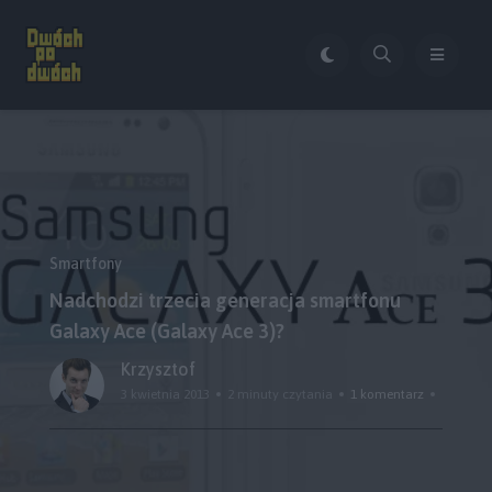
Smartfony
Nadchodzi trzecia generacja smartfonu
Galaxy Ace (Galaxy Ace 3)?
Krzysztof
3 kwietnia 2013
2 minuty czytania
1 komentarz