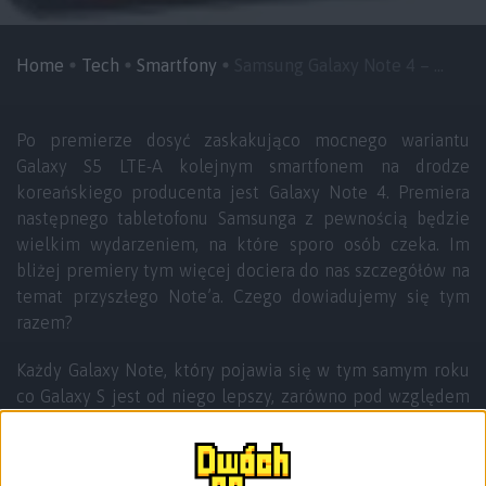
Home
Tech
Smartfony
Samsung Galaxy Note 4 – ...
Po premierze dosyć zaskakująco mocnego wariantu
Galaxy S5 LTE-A kolejnym smartfonem na drodze
koreańskiego producenta jest Galaxy Note 4. Premiera
następnego tabletofonu Samsunga z pewnością będzie
wielkim wydarzeniem, na które sporo osób czeka. Im
bliżej premiery tym więcej dociera do nas szczegółów na
temat przyszłego Note’a. Czego dowiadujemy się tym
razem?
Każdy Galaxy Note, który pojawia się w tym samym roku
co Galaxy S jest od niego lepszy, zarówno pod względem
specyfikacji, ale także ilości funkcji i możliwości. Galaxy
S5 jest obecnie najlepszych smartfonem koreańskiego
producenta, ale Galaxy Note 4 już za kilka miesięcy to