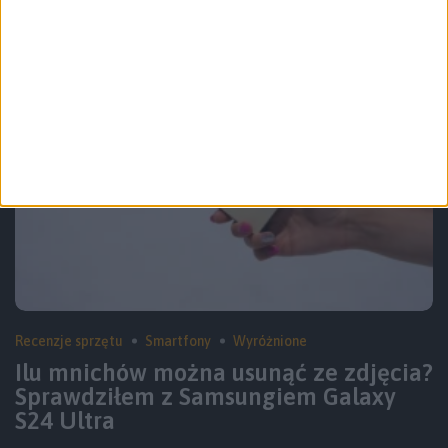
Recenzje sprzętu
Smartfony
Wyróżnione
Ilu mnichów można usunąć ze zdjęcia?
Sprawdziłem z Samsungiem Galaxy
S24 Ultra