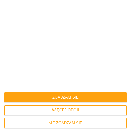
Strona internetowa
Napisz tutaj swój komentarz... *
ZGADZAM SIĘ
WIĘCEJ OPCJI
Zapamiętaj moje dane w tej przeglądarce podczas pisania kolejnych
komentarzy.
NIE ZGADZAM SIĘ