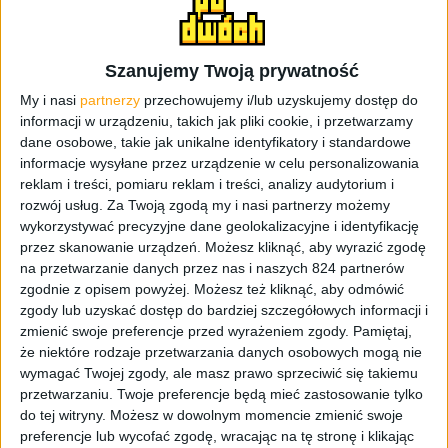
zmieni. Nikogo nie powinno zaskoczyć, że premiera
odbędzie się na początku września w Berlinie. Choć
zostało jeszcze kilka miesięcy to i tak już sporo o
Szanujemy Twoją prywatność
przyszłym „notatniku” wiemy.
My i nasi
partnerzy
przechowujemy i/lub uzyskujemy dostęp do
informacji w urządzeniu, takich jak pliki cookie, i przetwarzamy
Według najnowszych informacji, których źródłem jest
dane osobowe, takie jak unikalne identyfikatory i standardowe
program testujący
AnTuTu
poznamy dwie wersje
informacje wysyłane przez urządzenie w celu personalizowania
Samsunga Galaxy Note 4 – model oznaczony jako
SM-
reklam i treści, pomiaru reklam i treści, analizy audytorium i
N910C
i
SM-N910S
, różniące się jednostką obliczeniową.
rozwój usług.
Za Twoją zgodą my i nasi partnerzy możemy
W tym pierwszym swoją premierę będzie miał potężny
wykorzystywać precyzyjne dane geolokalizacyjne i identyfikację
przez skanowanie urządzeń. Możesz kliknąć, aby wyrazić zgodę
układ Samsung Exynos 5433, dysponujący łącznie 8
na przetwarzanie danych przez nas i naszych 824 partnerów
rdzeniami i procesorem graficznym Mali-T760
. Drugi
zgodnie z opisem powyżej. Możesz też kliknąć, aby odmówić
wariant, który zapewne zagości na europejskim rynku
zgody lub uzyskać dostęp do bardziej szczegółowych informacji i
będzie wyposażony w najmocniejszy procesor
zmienić swoje preferencje przed wyrażeniem zgody.
Pamiętaj,
Qualcomm’a –
Snapdragon 805 z czterema rdzeniami o
że niektóre rodzaje przetwarzania danych osobowych mogą nie
maksymalnym taktowaniu 2,5 GHz
. Jest to tama sama
wymagać Twojej zgody, ale masz prawo sprzeciwić się takiemu
jednostka, która napędza Galaxy S5 LTE-A.
przetwarzaniu. Twoje preferencje będą mieć zastosowanie tylko
do tej witryny. Możesz w dowolnym momencie zmienić swoje
preferencje lub wycofać zgodę, wracając na tę stronę i klikając
[nggallery id=470]