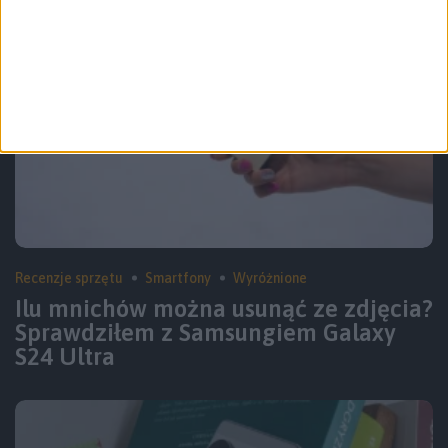
Recenzje sprzętu
Smartfony
Wyróżnione
Ilu mnichów można usunąć ze zdjęcia?
Sprawdziłem z Samsungiem Galaxy
S24 Ultra