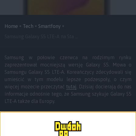
Home
Tech
Smartfony
Samsung Galaxy S5 LTE-A na Sta ...
Samsung w połowie czerwca na rodzimym rynku
zaprezentował mocniejszą wersję Galaxy S5. Mowa o
Samsungu Galaxy S5 LTE-A. Koreańczycy zdecydowali się
umieścić w tym modelu lepsze podzespoły, o czym
więcej możecie przeczytać
tutaj
. Dzisiaj docierają do nas
informacje odnośnie tego, że Samsung szykuje Galaxy S5
LTE-A także dla Europy.
Urządzenie Samsunga o nazwie kodowej
SM-G901
pojawiło się na stronie
GFXBench
, która zdradza
specyfikację urządzenia. Redaktorzy z
SamMobile