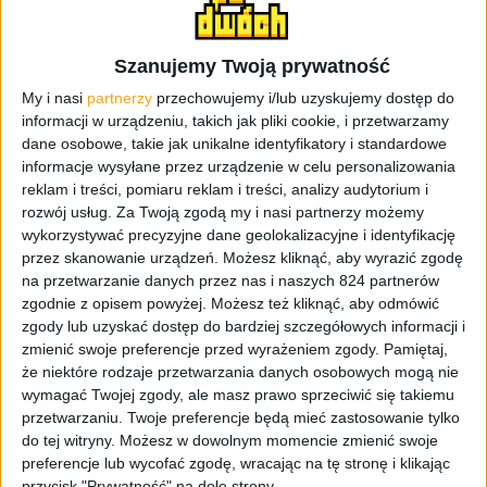
potwierdzają, że
jest to Samsung Galaxy S5 LTE-A
przeznaczony na rynek europejski
. Smartfon napędzany
jest (podobnie jak wersja z Korei Południowej) przez
Szanujemy Twoją prywatność
czterordzeniowy procesor
Snapdragon 805
, który jest
My i nasi
partnerzy
przechowujemy i/lub uzyskujemy dostęp do
taktowany zegarem 2,5 GHz wspierany przez grafikę
informacji w urządzeniu, takich jak pliki cookie, i przetwarzamy
Adreno 420 i który posiada 16 Mpix aparat główny i 2
dane osobowe, takie jak unikalne identyfikatory i standardowe
Mpix aparat przedni. I na tym podobieństwa się kończą.
informacje wysyłane przez urządzenie w celu personalizowania
reklam i treści, pomiaru reklam i treści, analizy audytorium i
Według zagranicznych informacji, Galaxy S5 LTE-A SM-
rozwój usług.
Za Twoją zgodą my i nasi partnerzy możemy
G901 ma posiadać
5,2-calowy wyświetlacz o
wykorzystywać precyzyjne dane geolokalizacyjne i identyfikację
rozdzielczości Full HD
(1920 × 1080 pikseli),
2 GB
przez skanowanie urządzeń. Możesz kliknąć, aby wyrazić zgodę
na przetwarzanie danych przez nas i naszych 824 partnerów
pamięci RAM
i
16 GB pamięci wewnętrznej
. Jak widać
zgodnie z opisem powyżej. Możesz też kliknąć, aby odmówić
ekran zwiększył się o jedną dziesiątą cala, ale niestety
zgody lub uzyskać dostęp do bardziej szczegółowych informacji i
zmniejszyła się rozdzielczość z WQHD (2560 x 1440
zmienić swoje preferencje przed wyrażeniem zgody.
Pamiętaj,
pikseli), jaka jest w Galaxy S5 LTE-A do Full HD. Z kolei
że niektóre rodzaje przetwarzania danych osobowych mogą nie
pamięć operacyjna RAM zmalała z 3 GB do 2 GB, a pamięć
wymagać Twojej zgody, ale masz prawo sprzeciwić się takiemu
wewnętrzna z 32 GB do 16 GB. Niestety na temat
przetwarzaniu. Twoje preferencje będą mieć zastosowanie tylko
pojemności baterii nic nie wiadomo. Miejmy nadzieje,
do tej witryny. Możesz w dowolnym momencie zmienić swoje
preferencje lub wycofać zgodę, wracając na tę stronę i klikając
że przynajmniej ona pozostanie bez zmian.
przycisk "Prywatność" na dole strony.