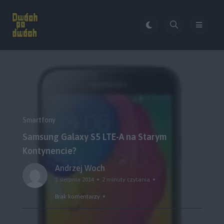
Smartfony
Samsung Galaxy S5 LTE-A na Starym
Kontynencie?
Andrzej Woch
1 sierpnia 2014
2 minuty czytania
Brak komentarzy