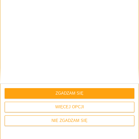
Twój adres e-mail nie zostanie opublikowany.
Wymagane pola są
oznaczone
*
Imię i nazwisko *
Email
*
Strona internetowa
ZGADZAM SIĘ
WIĘCEJ OPCJI
NIE ZGADZAM SIĘ
Napisz tutaj swój komentarz... *