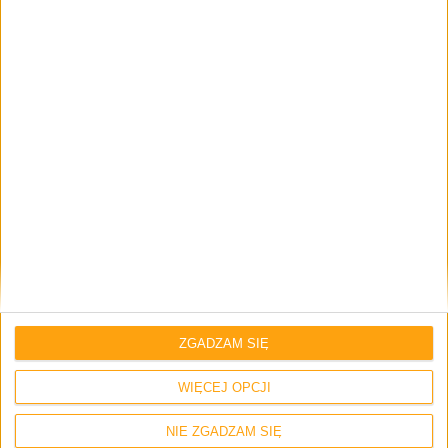
Skomentuj wpis
Twój adres e-mail nie zostanie opublikowany.
Wymagane pola są
oznaczone
*
Imię i nazwisko *
Email
*
ZGADZAM SIĘ
Strona internetowa
WIĘCEJ OPCJI
NIE ZGADZAM SIĘ