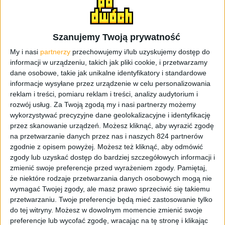
AnTuTu
wyciekła już prawdopodobna specyfikacja
smartfonu. Wtedy pisaliśmy o 4,8-calowym ekranie o
rozdzielczości HD. Dzisiaj dzięki brytyjskiemu
sprzedawcy
Mobilefun
smartfon Galaxy Alpha pojawił się
Szanujemy Twoją prywatność
w przedsprzedaży, a co za tym idzie na stronie tej została
My i nasi
partnerzy
przechowujemy i/lub uzyskujemy dostęp do
ujawniona cena smartfonu i jego specyfikacja, bliższa tej
informacji w urządzeniu, takich jak pliki cookie, i przetwarzamy
ostatecznej. Oferta została szybko usunięta ze strony, co
dane osobowe, takie jak unikalne identyfikatory i standardowe
informacje wysyłane przez urządzenie w celu personalizowania
było do przewidzenia, ale na szczęście zachodni
reklam i treści, pomiaru reklam i treści, analizy audytorium i
redaktorzy zdążyli zobaczyć dane o smartfonie. Galaxy
rozwój usług.
Za Twoją zgodą my i nasi partnerzy możemy
Alpha w wersji 32 GB został wyceniony przez
wykorzystywać precyzyjne dane geolokalizacyjne i identyfikację
sprzedawcę na 549 funtów, co po przeliczeniu na
przez skanowanie urządzeń. Możesz kliknąć, aby wyrazić zgodę
złotówki daje nam
około 2874 złotych
. Dosyć sporo,
na przetwarzanie danych przez nas i naszych 824 partnerów
zważywszy na to, że chociażby Galaxy S5, który ma lepszą
zgodnie z opisem powyżej. Możesz też kliknąć, aby odmówić
specyfikację można kupić już za trochę ponad 2 tysiące.
zgody lub uzyskać dostęp do bardziej szczegółowych informacji i
zmienić swoje preferencje przed wyrażeniem zgody.
Pamiętaj,
Jeśli cena okaże się prawdziwa to Samsung może mieć
że niektóre rodzaje przetwarzania danych osobowych mogą nie
spory problem ze sprzedażą, zważając też na fakt, że
wymagać Twojej zgody, ale masz prawo sprzeciwić się takiemu
Alpha miał zaskoczyć ceną. Póki co to zrobił, ale nie o
przetwarzaniu. Twoje preferencje będą mieć zastosowanie tylko
takie zaskoczenie nam chodziło.
do tej witryny. Możesz w dowolnym momencie zmienić swoje
preferencje lub wycofać zgodę, wracając na tę stronę i klikając