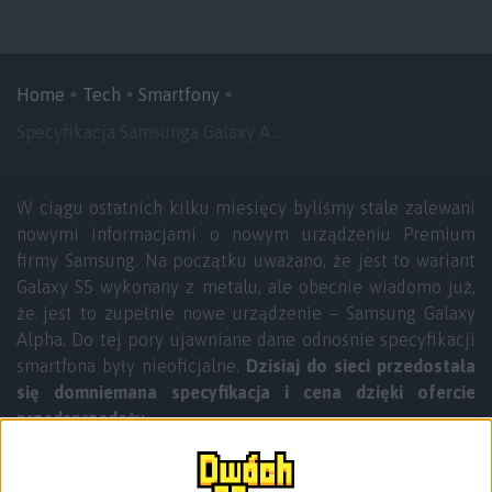
Home
Tech
Smartfony
Specyfikacja Samsunga Galaxy A ...
W ciągu ostatnich kilku miesięcy byliśmy stale zalewani
nowymi informacjami o nowym urządzeniu Premium
firmy Samsung. Na początku uważano, że jest to wariant
Galaxy S5 wykonany z metalu, ale obecnie wiadomo już,
że jest to zupełnie nowe urządzenie – Samsung Galaxy
Alpha. Do tej pory ujawniane dane odnośnie specyfikacji
smartfona były nieoficjalne.
Dzisiaj do sieci przedostała
się domniemana specyfikacja i cena dzięki ofercie
przedsprzedaży
.
Ostatnio informowaliśmy Was, że dzięki benchmarkowi