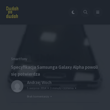
Smartfony
Specyfikacja Samsunga Galaxy Alpha powoli
się potwierdza
Andrzej Woch
5 sierpnia 2014
3 minuty czytania
Brak komentarzy