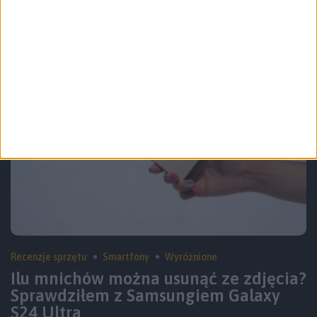
S25
Recenzje sprzętu
Smartfony
Wyróżnione
Ilu mnichów można usunąć ze zdjęcia?
Sprawdziłem z Samsungiem Galaxy
S24 Ultra