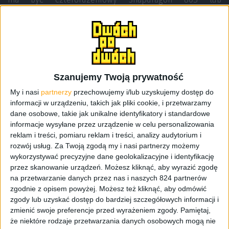
ośmiordzeniowy Exynos 5433 (w zależności od regionu).
Poza tym, ujawnione informacje przez sklep
erafone
mówią o tym, że
Galaxy Note 4 ma być wyposażony w 4
GB pamięci RAM
, 16-megapikselowy aparat główny z
optyczną stabilizacją obrazu, 16, 32 lub 64 GB pamięci
wewnętrznej z możliwością rozszerzenia za pomocą kart
Szanujemy Twoją prywatność
microSD do 128 GB, Bluetooth 4.0 LE i microUSB 3.0.
My i nasi
partnerzy
przechowujemy i/lub uzyskujemy dostęp do
Całością ma zarządzać Android 4.4.3 KitKat.
informacji w urządzeniu, takich jak pliki cookie, i przetwarzamy
dane osobowe, takie jak unikalne identyfikatory i standardowe
informacje wysyłane przez urządzenie w celu personalizowania
reklam i treści, pomiaru reklam i treści, analizy audytorium i
rozwój usług.
Za Twoją zgodą my i nasi partnerzy możemy
wykorzystywać precyzyjne dane geolokalizacyjne i identyfikację
przez skanowanie urządzeń. Możesz kliknąć, aby wyrazić zgodę
na przetwarzanie danych przez nas i naszych 824 partnerów
zgodnie z opisem powyżej. Możesz też kliknąć, aby odmówić
zgody lub uzyskać dostęp do bardziej szczegółowych informacji i
zmienić swoje preferencje przed wyrażeniem zgody.
Pamiętaj,
że niektóre rodzaje przetwarzania danych osobowych mogą nie