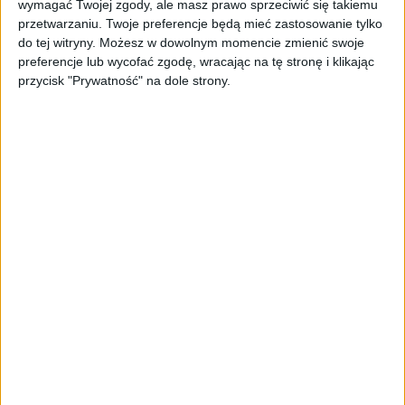
wymagać Twojej zgody, ale masz prawo sprzeciwić się takiemu
przetwarzaniu. Twoje preferencje będą mieć zastosowanie tylko
do tej witryny. Możesz w dowolnym momencie zmienić swoje
preferencje lub wycofać zgodę, wracając na tę stronę i klikając
przycisk "Prywatność" na dole strony.
Samsunga Galaxy Note 4 – specyfikacja / źródło: erafone