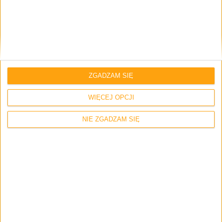
Napisz tutaj swój komentarz... *
ZGADZAM SIĘ
WIĘCEJ OPCJI
Zapamiętaj moje dane w tej przeglądarce podczas pisania kolejnych
komentarzy.
NIE ZGADZAM SIĘ
2 odpowiedzi na “Samsung Galaxy Note 4
pojawił się w jednym z zagranicznych
sklepów”