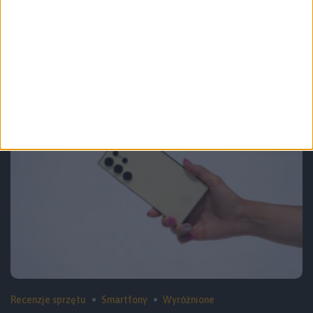
Ciężko jest znaleźć pięć istotnych
zmian. Widziałem Samsungi Galaxy
S25
Recenzje sprzętu
Smartfony
Wyróżnione