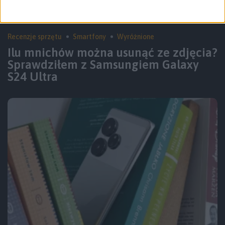
Recenzje sprzętu
Smartfony
Wyróżnione
Ilu mnichów można usunąć ze zdjęcia?
Sprawdziłem z Samsungiem Galaxy
S24 Ultra