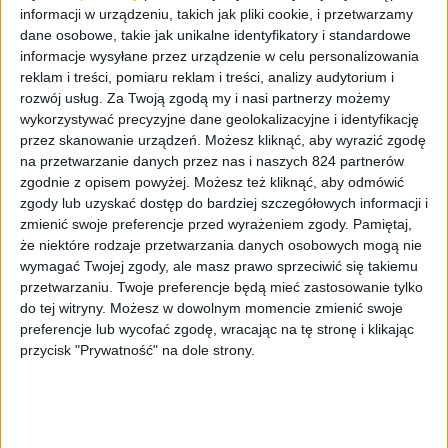
informacji w urządzeniu, takich jak pliki cookie, i przetwarzamy
przejść do pokazania w jakim kolorze będzie dostępny
dane osobowe, takie jak unikalne identyfikatory i standardowe
tabletofon. Galaxy Note 4, jak zapewne wiecie, będzie
informacje wysyłane przez urządzenie w celu personalizowania
dostępny w czterech kolorach –
Charcoal Black
(węgielna
reklam i treści, pomiaru reklam i treści, analizy audytorium i
czerń),
Frost White
(zmrożona biel),
Bronze Gold
(złoty
rozwój usług.
Za Twoją zgodą my i nasi partnerzy możemy
brąz) i
Blossom Pink
(kwitnący róż).
wykorzystywać precyzyjne dane geolokalizacyjne i identyfikację
przez skanowanie urządzeń. Możesz kliknąć, aby wyrazić zgodę
Dalsza część filmu prezentuje specyfikację oraz funkcje
na przetwarzanie danych przez nas i naszych 824 partnerów
zgodnie z opisem powyżej. Możesz też kliknąć, aby odmówić
jakie posiada Samsung Galaxy Note 4. Widzimy między
zgody lub uzyskać dostęp do bardziej szczegółowych informacji i
innymi czterordzeniowy procesor Snapdragon 805 o
zmienić swoje preferencje przed wyrażeniem zgody.
Pamiętaj,
taktowaniu 2,7 GHz, 3 GB pamięci operacyjnej RAM i 32
że niektóre rodzaje przetwarzania danych osobowych mogą nie
GB pamięci wbudowanej dla użytkownika, Androida 4.4.4
wymagać Twojej zgody, ale masz prawo sprzeciwić się takiemu
KitKat, tryb oszczędzania energii oraz baterię o
przetwarzaniu. Twoje preferencje będą mieć zastosowanie tylko
pojemności 3220 mAh, którą dzięki funkcji szybkiego
do tej witryny. Możesz w dowolnym momencie zmienić swoje
ładowania 50% baterii osiągniemy w 30 minut. W
preferencje lub wycofać zgodę, wracając na tę stronę i klikając
przycisk "Prywatność" na dole strony.
kolejnych minutach Samsung chwali się główną kamerą
w rozdzielczości 16 Mpix i przednią kamerą, która ma
3,7
Mpix
i posiada jasny obiektyw (F1.9) oraz szerokim kątem
widzenia, który wynosi aż 120 stopni. Kolejne funkcje