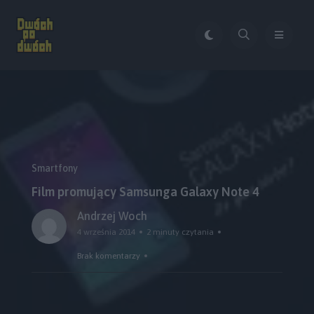
Smartfony
Film promujący Samsunga Galaxy Note 4
Andrzej Woch
4 września 2014
2 minuty czytania
Brak komentarzy