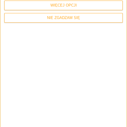
WIĘCEJ OPCJI
NIE ZGADZAM SIĘ
Zerknij też na inne teksty