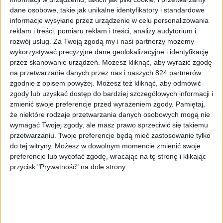
Dzisiaj
Samsung Mobile
na swoim kanale w serwisie
dane osobowe, takie jak unikalne identyfikatory i standardowe
YouTube
, opublikował wideo,
które prezentuje cztery
informacje wysyłane przez urządzenie w celu personalizowania
główne funkcje Samsunga Galaxy Note 4
. Film skupia się
reklam i treści, pomiaru reklam i treści, analizy audytorium i
na
5,7-calowym
wyświetlaczu Super AMOLED
w
rozwój usług.
Za Twoją zgodą my i nasi partnerzy możemy
rozdzielczości
QHD
1440 x 2560 pikseli , na głównym
wykorzystywać precyzyjne dane geolokalizacyjne i identyfikację
aparacie o rozdzielczości
16 Mpix z optyczną stabilizacją
przez skanowanie urządzeń. Możesz kliknąć, aby wyrazić zgodę
obrazu
, na przedniej kamerce o rozdzielczości
3,7 Mpix z
na przetwarzanie danych przez nas i naszych 824 partnerów
zgodnie z opisem powyżej. Możesz też kliknąć, aby odmówić
przysłoną F/1.9
oraz chyba najbardziej przydatna funkcja
zgody lub uzyskać dostęp do bardziej szczegółowych informacji i
czyli
szybkie ładowanie baterii
. Są to rzeczy, o których
zmienić swoje preferencje przed wyrażeniem zgody.
Pamiętaj,
już wszystko wiemy, ale mimo to wideo robi wrażenie, a
że niektóre rodzaje przetwarzania danych osobowych mogą nie
tym samym przypomina jakie zalety ma Note 4
wymagać Twojej zgody, ale masz prawo sprzeciwić się takiemu
przyszłym nabywcom.
przetwarzaniu. Twoje preferencje będą mieć zastosowanie tylko
do tej witryny. Możesz w dowolnym momencie zmienić swoje
Zachęcamy także do obejrzenia
wideo
, na którym
preferencje lub wycofać zgodę, wracając na tę stronę i klikając
prezentowana jest wytrzymałość Samsunga Galaxy Note 4
przycisk "Prywatność" na dole strony.
na wyginanie i naciskanie oraz do zapoznania się z opinią
Galaktycznej Redakcji na temat najnowszego tabletofonu
od Samsunga, o czym więcej
tutaj
.