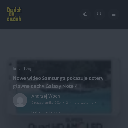
Smartfony
Nowe wideo Samsunga pokazuje cztery
główne cechy Galaxy Note 4
Andrzej Woch
2 października 2014
2 minuty czytania
Brak komentarzy