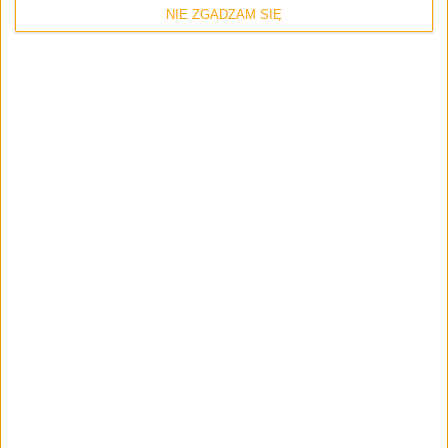
NIE ZGADZAM SIĘ
Zerknij też na inne teksty