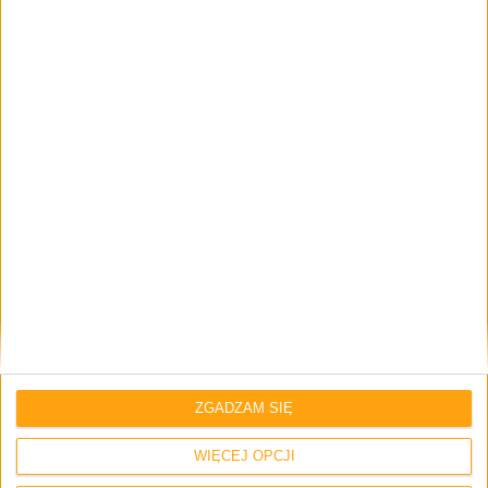
Napisz tutaj swój komentarz... *
Zapamiętaj moje dane w tej przeglądarce podczas pisania kolejnych
komentarzy.
ZGADZAM SIĘ
WIĘCEJ OPCJI