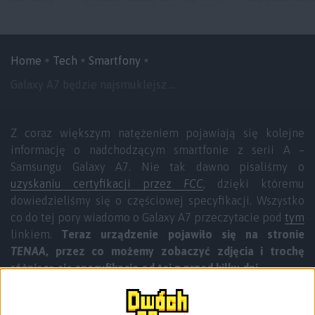
Home
Tech
Smartfony
Galaxy A7 będzie najsmuklejsz ...
Z coraz większym natężeniem pojawiają się kolejne
informację o nadchodzącym smartfonie z serii A –
Samsungu Galaxy A7. Nie tak dawno pisaliśmy o
uzyskaniu certyfikacji przez
FCC
, dzięki któremu
dowiedzieliśmy się o częściowej specyfikacji. Wszystko
co do tej pory wiadomo o Galaxy A7 przeczytacie pod
tym
linkiem.
Teraz urządzenie pojawiło się na stronie
TENAA
, przez co możemy zobaczyć zdjęcia i trochę
różniącą się specyfikacje od tej z przed kilku dni
.
Co prawda Samsung ma dopiero ogłosić Galaxy A7, ale my