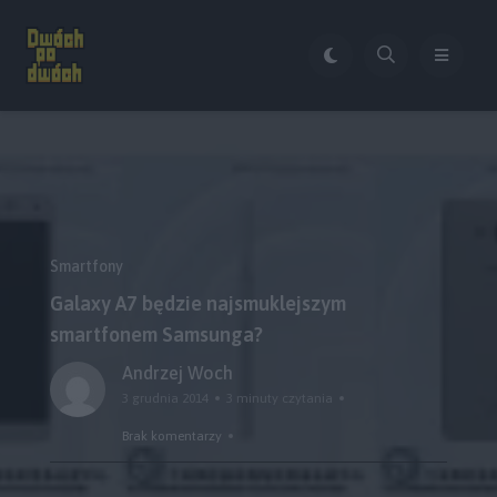
Smartfony
Galaxy A7 będzie najsmuklejszym
smartfonem Samsunga?
Andrzej Woch
3 grudnia 2014
3 minuty czytania
Brak komentarzy