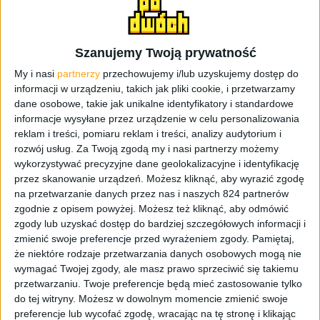
możemy już teraz spojrzeć na zdjęcia i zobaczyć
smartfon w pełnej krasie, ponieważ został zatwierdzony
przez chiński urząd certyfikacji. A jeśli przez chiński
Szanujemy Twoją prywatność
urząd certyfikacji to jest to model przeznaczony na rynek
Chiński. Dzięki temu mamy także specyfikację, która
My i nasi
partnerzy
przechowujemy i/lub uzyskujemy dostęp do
nieco różni się od tej w
FCC
. Na pierwszy rzut oka A7 nie
informacji w urządzeniu, takich jak pliki cookie, i przetwarzamy
różni się zbytnio od niedawno zaprezentowanego Galaxy
dane osobowe, takie jak unikalne identyfikatory i standardowe
informacje wysyłane przez urządzenie w celu personalizowania
A3 i A7, choć jest większy od obu z nich.
reklam i treści, pomiaru reklam i treści, analizy audytorium i
rozwój usług.
Za Twoją zgodą my i nasi partnerzy możemy
Początkowo mówiło się o tym, że Galaxy A7 będzie
wykorzystywać precyzyjne dane geolokalizacyjne i identyfikację
posiadał 5,2-calowy ekran, ale okazuje się, że może to być
przez skanowanie urządzeń. Możesz kliknąć, aby wyrazić zgodę
nieprawdą. Nadchodzący smartfon jest wyposażony w 5,5-
na przetwarzanie danych przez nas i naszych 824 partnerów
calowy wyświetlacz w rozdzielczości Full HD 1080p i
zgodnie z opisem powyżej. Możesz też kliknąć, aby odmówić
mierzy 150,9 x 75,9 x
6,3 mm
. Tak! 6,3 milimetry! W
zgody lub uzyskać dostęp do bardziej szczegółowych informacji i
związku z tym Galaxy A7 jest jeszcze smuklejszy niż
zmienić swoje preferencje przed wyrażeniem zgody.
Pamiętaj,
że niektóre rodzaje przetwarzania danych osobowych mogą nie
Galaxy A5 i Galaxy Alpha, które mają 6,7 mm, co czyni A7
wymagać Twojej zgody, ale masz prawo sprzeciwić się takiemu
najsmuklejszym urządzeniem w portfolio Koreańczyków.
przetwarzaniu. Twoje preferencje będą mieć zastosowanie tylko
do tej witryny. Możesz w dowolnym momencie zmienić swoje
Dokumenty chińskiego urzędu certyfikacji potwierdzają,
preferencje lub wycofać zgodę, wracając na tę stronę i klikając