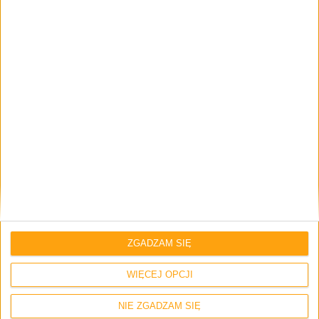
Skomentuj wpis
Twój adres e-mail nie zostanie opublikowany.
Wymagane pola są
oznaczone
*
Imię i nazwisko *
Email
*
ZGADZAM SIĘ
Strona internetowa
WIĘCEJ OPCJI
NIE ZGADZAM SIĘ