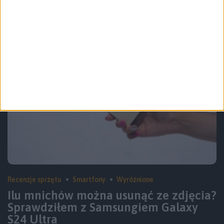
S25
Recenzje sprzętu
Smartfony
Wyróżnione
Ilu mnichów można usunąć ze zdjęcia?
Sprawdziłem z Samsungiem Galaxy
S24 Ultra