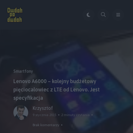
Smartfony
Lenovo A6000 – kolejny budżetowy
pięciocalowiec z LTE od Lenovo. Jest
specyfikacja
Krzysztof
9 stycznia 2015
2 minuty czytania
Brak komentarzy