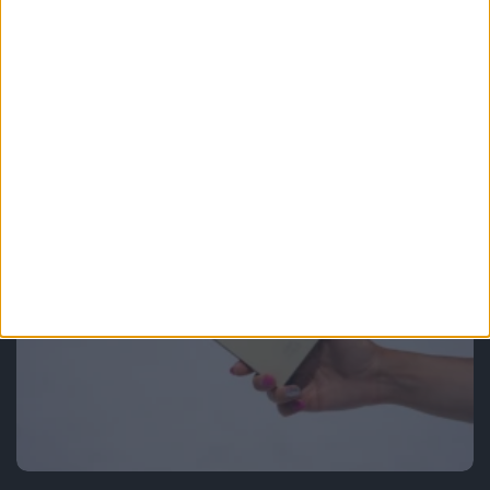
Smartfony
Ciężko jest znaleźć pięć istotnych
zmian. Widziałem Samsungi Galaxy
S25