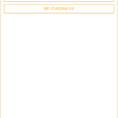
Strona internetowa
NIE ZGADZAM SIĘ
Napisz tutaj swój komentarz... *
Zapamiętaj moje dane w tej przeglądarce podczas pisania kolejnych
komentarzy.