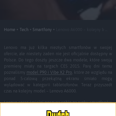
Home
Tech
Smartfony
Lenovo A6000 – kolejny b ...
Lenovo ma już kilka niezłych smartfonów w swojej
ofercie, ale niestety żaden nie jest oficjalnie dostępny w
Polsce. Do tego doszły jeszcze dwa modele, które swoją
premierę miały na targach CES 2015. Parę dni temu
poznaliśmy
model P90 i Vibe X2 Pro
, które ze względu na
ponad 5-calową przekątną ekranu śmiało mogą
wylądować w kategorii tabletofonów. Teraz przyszedł
czas na kolejny model – Lenovo A6000.
Lenovo coraz śmielej poczyna sobie na rynku smartfonów,
co można było zauważyć w ostatnim czasie. Ich kolejna
propozycja uderza w półkę ze średniej klasy