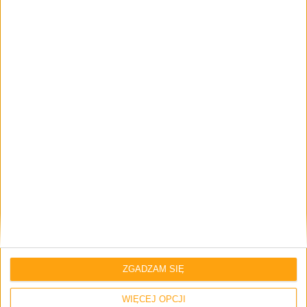
Brak komentarzy
Skomentuj wpis
Twój adres e-mail nie zostanie opublikowany.
Wymagane pola są
oznaczone
*
Imię i nazwisko *
Email
*
ZGADZAM SIĘ
WIĘCEJ OPCJI