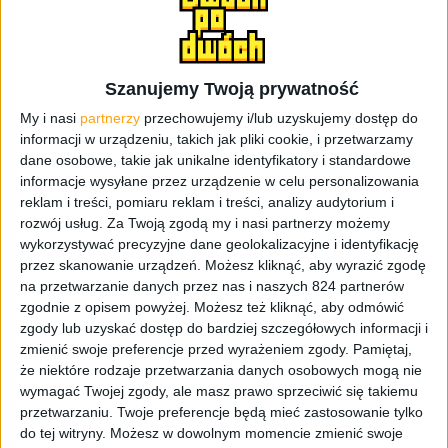
smartfonami, których cechą charakterystyczną jest duży
ekran. Lenovo A6000 jest świetnym urządzeniem do
odtwarzania różnego rodzaju multimediów czy
Szanujemy Twoją prywatność
przeglądania zasobów internetowych, a to wszystko w
całkiem przystępnej cenie. Smartfon dysponuje 5-
My i nasi
partnerzy
przechowujemy i/lub uzyskujemy dostęp do
calowym ekranem IPS o rozdzielczości HD, co wyróżnia
informacji w urządzeniu, takich jak pliki cookie, i przetwarzamy
dane osobowe, takie jak unikalne identyfikatory i standardowe
typowe, duże średniaki, a pod obudową pracuje
informacje wysyłane przez urządzenie w celu personalizowania
czterordzeniowy, 64-bitowy układ Snapdragon 410 (1,2
reklam i treści, pomiaru reklam i treści, analizy audytorium i
GHz), który ma wsparcie od Adreno 306 i 1 GB pamięci
rozwój usług.
Za Twoją zgodą my i nasi partnerzy możemy
RAM.
wykorzystywać precyzyjne dane geolokalizacyjne i identyfikację
przez skanowanie urządzeń. Możesz kliknąć, aby wyrazić zgodę
na przetwarzanie danych przez nas i naszych 824 partnerów
zgodnie z opisem powyżej. Możesz też kliknąć, aby odmówić
zgody lub uzyskać dostęp do bardziej szczegółowych informacji i
zmienić swoje preferencje przed wyrażeniem zgody.
Pamiętaj,
że niektóre rodzaje przetwarzania danych osobowych mogą nie
wymagać Twojej zgody, ale masz prawo sprzeciwić się takiemu
przetwarzaniu. Twoje preferencje będą mieć zastosowanie tylko
do tej witryny. Możesz w dowolnym momencie zmienić swoje