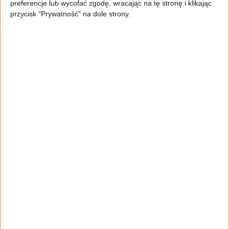
preferencje lub wycofać zgodę, wracając na tę stronę i klikając
przycisk "Prywatność" na dole strony.
Lenovo A6000 / fot. IndianExpress
Użytkownik będzie mógł wykonać zdjęcia za pomocą 8-
megapikselowego aparatu, a dane zapisać w pamięci
wewnętrznej, która ma 8 GB. Pamięć można też łatwo
rozbudować kartą microSD o dodatkowe 32 GB. Mam
kilku znajomych, którzy mają smartfony Lenovo i
wychwalają w nich baterię, która potrafi wytrzymać
nawet 3 dni. Jeśli rzeczywiście jest to prawdą to bateria
2300 mAh w A6000 też powinna tyle wytrzymać ze