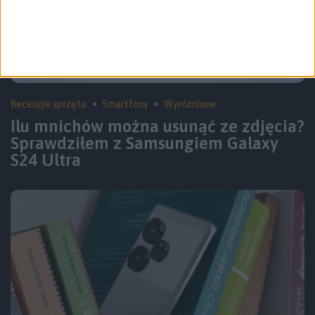
Recenzje sprzętu
Smartfony
Wyróżnione
Ilu mnichów można usunąć ze zdjęcia?
Sprawdziłem z Samsungiem Galaxy
S24 Ultra