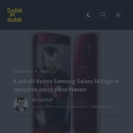
Smartfony
Tech
A jednak! Będzie Samsung Galaxy S6 Edge w
specjalnej edycji z Iron Manem
Krzysztof
5 maja 2015
2 minuty czytania
1 komentarz