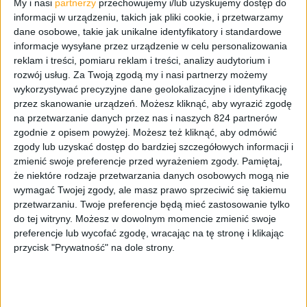
My i nasi
partnerzy
przechowujemy i/lub uzyskujemy dostęp do
Wtedy też nie było żadnych konkretnych informacji,
informacji w urządzeniu, takich jak pliki cookie, i przetwarzamy
kiedy i czy w ogóle smartfony z Hulkiem, Thorem czy Iron
dane osobowe, takie jak unikalne identyfikatory i standardowe
Manem się pojawią. To co wcześniej wydawało się
informacje wysyłane przez urządzenie w celu personalizowania
fejkiem, teraz nabiera zupełnie nowego znaczenia.
reklam i treści, pomiaru reklam i treści, analizy audytorium i
Wygląda na to, że współpraca Samsunga z firmą Marvel
rozwój usług.
Za Twoją zgodą my i nasi partnerzy możemy
wykorzystywać precyzyjne dane geolokalizacyjne i identyfikację
trwa w najlepsze, bo edycja specjalna z Iron Manem
przez skanowanie urządzeń. Możesz kliknąć, aby wyrazić zgodę
rzeczywiście powstanie.
na przetwarzanie danych przez nas i naszych 824 partnerów
zgodnie z opisem powyżej. Możesz też kliknąć, aby odmówić
Lee Young-hee, czyli szefowa marketingu dot. urządzeń
zgody lub uzyskać dostęp do bardziej szczegółowych informacji i
mobilnych w jednej z rozmów po premierowym seancie
zmienić swoje preferencje przed wyrażeniem zgody.
Pamiętaj,
filmu Avengers w Korei Południowej potwierdziła, że
że niektóre rodzaje przetwarzania danych osobowych mogą nie
Galaxy S6 Edge „Iron Man Edition” na pewno będzie w
wymagać Twojej zgody, ale masz prawo sprzeciwić się takiemu
kolorze czerwonym, a pozostałe szczegóły wyglądu
przetwarzaniu. Twoje preferencje będą mieć zastosowanie tylko
do tej witryny. Możesz w dowolnym momencie zmienić swoje
smartfonu są jeszcze ustalane z Marvel Studio.
preferencje lub wycofać zgodę, wracając na tę stronę i klikając
Najważniejsze jest jednak to, że
specjalna edycja
przycisk "Prywatność" na dole strony.
smartfonu pojawi się na rynku pod koniec tego miesiąca
lub na początku czerwca
. Cena nie została jeszcze
podana, ale sama fakt, że taka wersja powstanie, na
pewno rozgrzewa wszystkim do koloru, jakim pokryta się