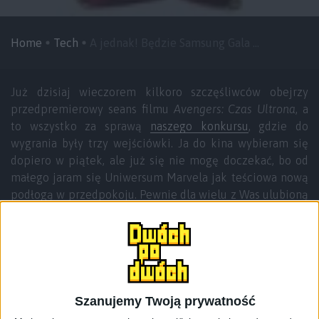
Home
Tech
A jednak! Będzie Samsung Gala ...
Już dzisiaj wieczorem kilkoro szczęśliwców obejrzy
przedpremierowy seans filmu
Avengers: Czas Ultrona
, a
to wszystko za sprawą
naszego konkursu
, gdzie do
wygrania były trzy wejściówki. Ja do kina wybieram się
dopiero w piątek, ale już się nie mogę doczekać, bo od
małego jaram się Uniwersum Marvela jak teściowa nową
podłogą w przedpokoju. Pewnie dla wielu z Was ulubioną
postacią jest Iron Man, prawda? A co powiecie na
specjalną wersję Samsunga Galaxy S6 Edge w czerwono-
złotym kolorze?
Kilka tygodni temu mogliśmy zobaczyć limitowane
wersje najnowszych smartfonów Samsunga, które były
Szanujemy Twoją prywatność
przygotowane z myślą o bohaterach filmu Avengers.