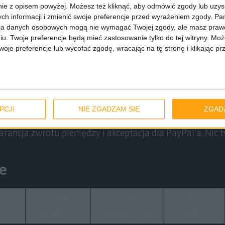
ie z opisem powyżej. Możesz też kliknąć, aby odmówić zgody lub uzy
ch informacji i zmienić swoje preferencje przed wyrażeniem zgody.
Pam
 możecie kupić smartband oszczędzając przy tym ponad 5
ia danych osobowych mogą nie wymagać Twojej zgody, ale masz prawo
iu. Twoje preferencje będą mieć zastosowanie tylko do tej witryny. M
za wersję Premium zapłacimy wówczas
155,99 dolarów
je preferencje lub wycofać zgodę, wracając na tę stronę i klikając pr
rów
. Wszystkie szczegóły macie w poniższej tabelce
klepu. Co by nie mówić, ceny są bardzo atrakcyjne, bo 
u podatku VAT przez celników, cena wyniesie jeszcze m
jrzmy. W najgorszym scenariuszu z podatkiem za wersj
PCJI
NIE ZGADZAM SIĘ
ZGAD
a za złotą ze skórzanym paskiem około 690 złotych. Do
rancja zwrotu pieniędzy i akceptacja dla PayPal’a. Nic t
e
Cena
Cena
Kod
regularna
promocyjna
rabatowy