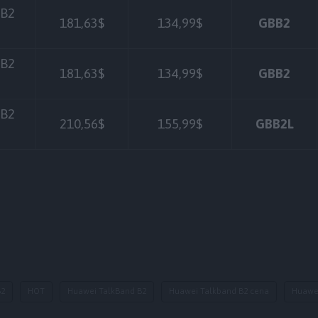
 B2
181,63$
134,99$
GBB2
 B2
181,63$
134,99$
GBB2
 B2
210,56$
155,99$
GBB2L
B2
HOT
Huawei TalkBand B2
Huawei Talkband B2 cena
Huawe