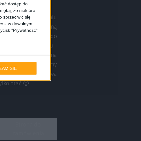
skać dostęp do
iętaj, że niektóre
0 dolarów. Po wpisaniu
 sprzeciwić się
ożesz w dowolnym
, a za białą lub czarną
zycisk "Prywatność"
, razem z linkiem do
nawet po przeliczeniu i
niej niż ta deklarowna
ę podstawową zapłacimy
ZAM SIĘ
 tego dochodzi darmowa
ylko brać 🙂
Strona do
zamówienia