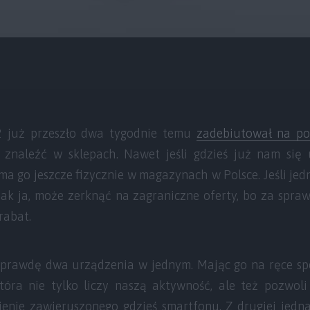
 już przeszło dwa tygodnie temu
zadebiutował na po
 znaleźć w sklepach. Nawet jeśli gdzieś już nam się u
 ma go jeszcze fizycznie w magazynach w Polsce. Jeśli jed
ak ja, może zerknąć na zagraniczne oferty, bo za spra
rabat.
prawdę dwa urządzenia w jednym. Mając go na ręce spe
 która nie tylko liczy naszą aktywność, ale też pozwol
enie zawieruszonego gdzieś smartfonu. Z drugiej jedn