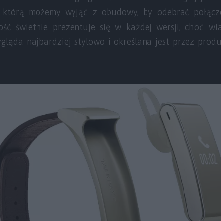
, którą możemy wyjąć z obudowy, by odebrać połącze
ość świetnie prezentuje się w każdej wersji, choć w
ląda najbardziej stylowo i określana jest przez prod