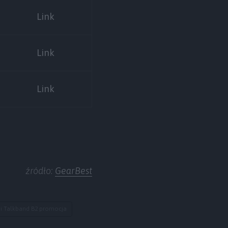
Link
Link
Link
źródło:
GearBest
i Talkband B2 promocja