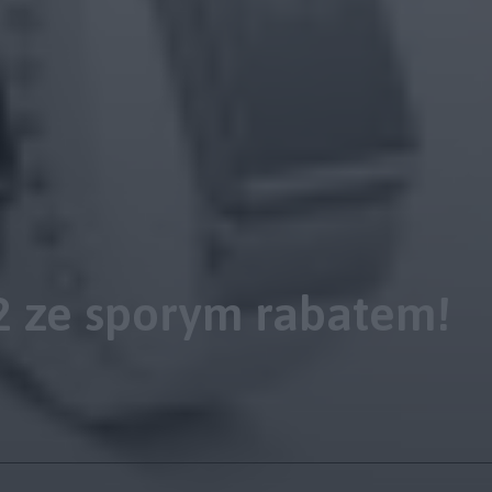
 ze sporym rabatem!