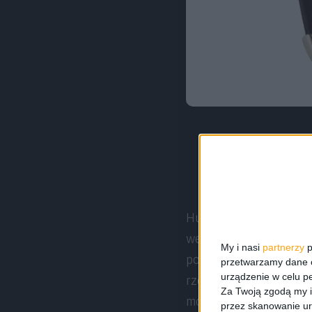
Huawei Talkband B2 p
wersję w białym lub c
My i nasi
partnerzy
p
ponad 800 złotych. Ta
przetwarzamy dane os
urządzenie w celu pe
rzeczywistości dostęp
Za Twoją zgodą my i
może zerknąć do skle
przez skanowanie ur