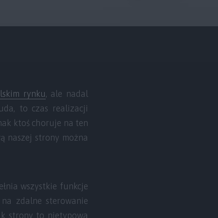
lskim rynku
, ale nadal
da, to czas realizacji
nak ktoś choruje na ten
wą naszej strony można
łnia wszystkie funkcje
i na zdalne sterowanie
ak strony to nietypowa