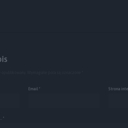
is
e opublikowany.
Wymagane pola są oznaczone
*
Email
*
Strona int
. *