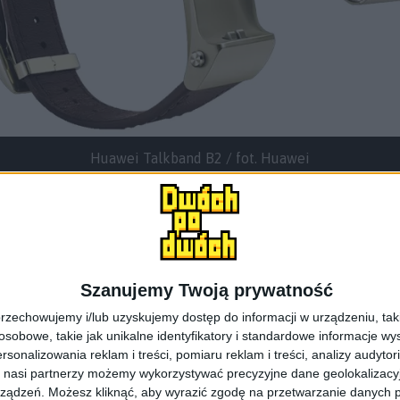
Huawei Talkband B2 / fot. Huawei
owinien u nas kosztować około 699 złotych, biorąc po
Szanujemy Twoją prywatność
zarnym kolorze z paskiem z tworzywa sztucznego. Cena w
rzechowujemy i/lub uzyskujemy dostęp do informacji w urządzeniu, takich
k przynajmniej informował Huawei, gdy urządzenie wchodz
obowe, takie jak unikalne identyfikatory i standardowe informacje wy
rsonalizowania reklam i treści, pomiaru reklam i treści, analizy audytor
ność tego gadżetu jest mocno utrudniona, dlatego jeśli
 nasi partnerzy możemy wykorzystywać precyzyjne dane geolokalizacyjn
pu
GearBest
.
ządzeń. Możesz kliknąć, aby wyrazić zgodę na przetwarzanie danych p