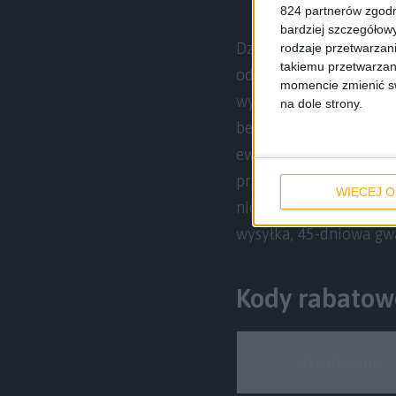
824 partnerów zgodn
bardziej szczegółowy
Dzięki naszej stronie
rodzaje przetwarzan
takiemu przetwarzan
odpowiedniego kodu 
momencie zmienić swo
wyjdzie
134,99 dola
na dole strony.
bezpośredniej oferty s
ewentualnym doliczeni
przez producenta. Spó
WIĘCEJ O
niecałe 600 złotych, 
wysyłka, 45-dniowa gwa
Kody rabatow
Urządzenie