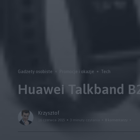
Gadżety osobiste
Promocje i okazje
Tech
Huawei Talkband B2
Krzysztof
16 czerwca 2015
3 minuty czytania
8 komentarzy