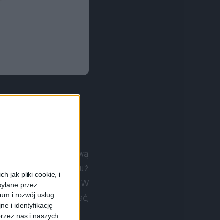
d uwagę tą podstawową
ariantu złotego to już
 jak pliki cookie, i
iło na polski rynek. W
syłane przez
ium i rozwój usług.
 ktoś nie chce czekać,
e i identyfikację
rzez nas i naszych