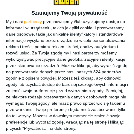
ze strony 2 GB pamięci operacyjnej RAM i 32 GB pamięci
wbudowanej. Na szczęście wraz z nowym wariantem
Szanujemy Twoją prywatność
producent nie zrezygnował ze slotu na kartę pamięci,
My i nasi
partnerzy
przechowujemy i/lub uzyskujemy dostęp do
który wspiera karty do 128 GB.
informacji w urządzeniu, takich jak pliki cookie, i przetwarzamy
dane osobowe, takie jak unikalne identyfikatory i standardowe
informacje wysyłane przez urządzenie w celu personalizowania
reklam i treści, pomiaru reklam i treści, analizy audytorium i
Samsung Galaxy A8 – odświeżona wersja / fot. Samsung
rozwój usług.
Za Twoją zgodą my i nasi partnerzy możemy
wykorzystywać precyzyjne dane geolokalizacyjne i identyfikację
przez skanowanie urządzeń. Możesz kliknąć, aby wyrazić zgodę
na przetwarzanie danych przez nas i naszych 824 partnerów
zgodnie z opisem powyżej. Możesz też kliknąć, aby odmówić
Samsung nie ingerował również w aparat. W Galaxy A8
zgody lub uzyskać dostęp do bardziej szczegółowych informacji i
przeznaczonym dla Japonii także znajdziemy 16 Mpix
zmienić swoje preferencje przed wyrażeniem zgody.
Pamiętaj,
że niektóre rodzaje przetwarzania danych osobowych mogą nie
aparat główny i 5 Mpix aparat z przodu. Bateria w tym
wymagać Twojej zgody, ale masz prawo sprzeciwić się takiemu
smartfonie to 3050 mAh przy zachowaniu grubości 6 mm.
przetwarzaniu. Twoje preferencje będą mieć zastosowanie tylko
W przycisku
Home
został ulokowany czytnik linii
do tej witryny. Możesz w dowolnym momencie zmienić swoje
papilarnych. Całość pracuje na Androidzie… 5.0.1 Lollipop.
preferencje lub wycofać zgodę, wracając na tę stronę i klikając
przycisk "Prywatność" na dole strony.