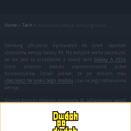
Home
Tech
Ulepszona wersja Samsung Galax ...
Samsung oficjalnie wprowadził na rynek Japoński
ulepszoną wersję Galaxy A8. Na wstępie warto zaznaczyć,
że nie jest to urządzenie z nowej serii
Galaxy A 2016
,
która ostatnio została zaprezentowana przez
Koreańczyków. Uznali jednak, że po dobrym roku
obecności na rynku tego modelu
czas na jego odświeżoną
wersję.
Zmiana dotyczy głównie procesora. W odświeżonej wersji
Samsunga Galaxy A8 znajdziemy teraz procesor Exynos
5433, który zastępuje dotychczasową jednostkę
Snapdragon 615. Pozostała specyfikacja nie uległa
zmianie. Wsparcie dla „centrum dowodzenia” przyjdzie