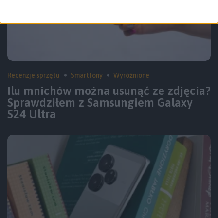
Recenzje sprzętu
Smartfony
Wyróżnione
Ilu mnichów można usunąć ze zdjęcia?
Sprawdziłem z Samsungiem Galaxy
S24 Ultra