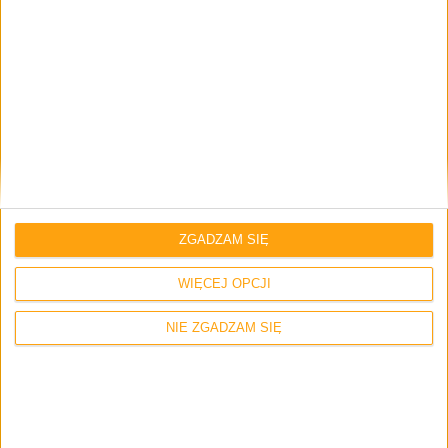
Email
*
Strona internetowa
ZGADZAM SIĘ
Napisz tutaj swój komentarz... *
WIĘCEJ OPCJI
NIE ZGADZAM SIĘ