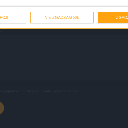
Email
*
Strona int
PCJI
NIE ZGADZAM SIĘ
ZGAD
. *
rzeglądarce podczas pisania kolejnych komentarzy.