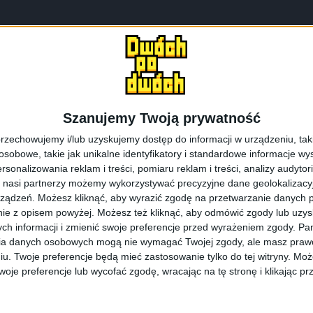
Samsung Galaxy A3 2016
Samsung Galaxy A5 2016
Szanujemy Twoją prywatność
rzechowujemy i/lub uzyskujemy dostęp do informacji w urządzeniu, takich
obowe, takie jak unikalne identyfikatory i standardowe informacje wy
rsonalizowania reklam i treści, pomiaru reklam i treści, analizy audytor
 nasi partnerzy możemy wykorzystywać precyzyjne dane geolokalizacyjn
ządzeń. Możesz kliknąć, aby wyrazić zgodę na przetwarzanie danych p
ie z opisem powyżej. Możesz też kliknąć, aby odmówić zgody lub uzy
ch informacji i zmienić swoje preferencje przed wyrażeniem zgody.
Pam
is
ia danych osobowych mogą nie wymagać Twojej zgody, ale masz prawo
iu. Twoje preferencje będą mieć zastosowanie tylko do tej witryny. M
je preferencje lub wycofać zgodę, wracając na tę stronę i klikając pr
e opublikowany.
Wymagane pola są oznaczone
*