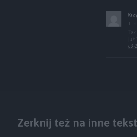
Krz
11 s
Tak
już 
a3-
Zerknij też na inne teks