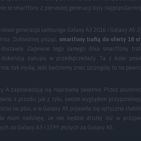
nie te smartfony z pierwszej generacji były najpopularniej
, nowa generacja samsunga Galaxy A3 2016 i Galaxy A5 20
znia. Dokładniej pisząc,
smartfony trafią do oferty 18 s
dostawie. Zapewne tego samego dnia smartfony traf
 dokonają zakupu w przedsprzedaży. Ta z kolei pow
nia, tak myślę. Jeśli będziemy znać szczegóły to na pewno
 A zapowiadają się naprawdę świetnie. Przez aluminio
równo z przodu jak z tyłu, swoim wyglądem przypominaj
mocno na plus, a w Galaxy A5 pojawiła się optyczna stabil
ale mam nadzieję, że nie będzie drożej niż w przypad
ch za Galaxy A3 i 1599 złotych za Galaxy A5.