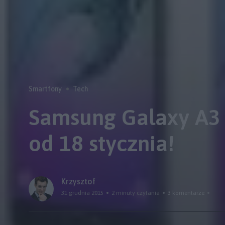
Smartfony
Tech
Samsung Galaxy A3 (
od 18 stycznia!
Krzysztof
31 grudnia 2015
2 minuty czytania
3 komentarze