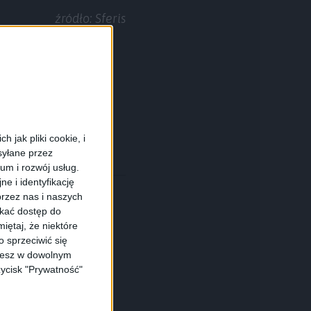
źródło: Sferis
 jak pliki cookie, i
syłane przez
ium i rozwój usług.
e i identyfikację
rzez nas i naszych
skać dostęp do
iętaj, że niektóre
 sprzeciwić się
ożesz w dowolnym
zycisk "Prywatność"