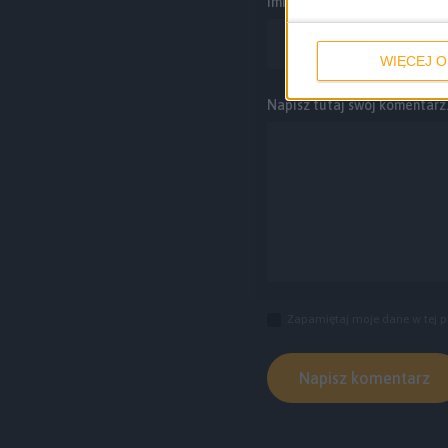
Imię i nazwisko *
WIĘCEJ O
Napisz tutaj swój komentarz..
Zapamiętaj moje dane w tej p