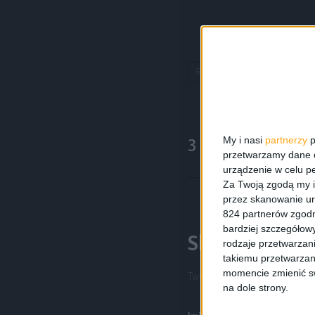
Galaxy A (2016) w Polsce
My i nasi
partnerzy
p
3 komentarze
przetwarzamy dane os
urządzenie w celu pe
Za Twoją zgodą my i
przez skanowanie ur
824 partnerów zgodn
bardziej szczegółowy
Skomentuj wp
rodzaje przetwarzan
takiemu przetwarzan
momencie zmienić swo
Twój adres e-mail nie zostani
na dole strony.