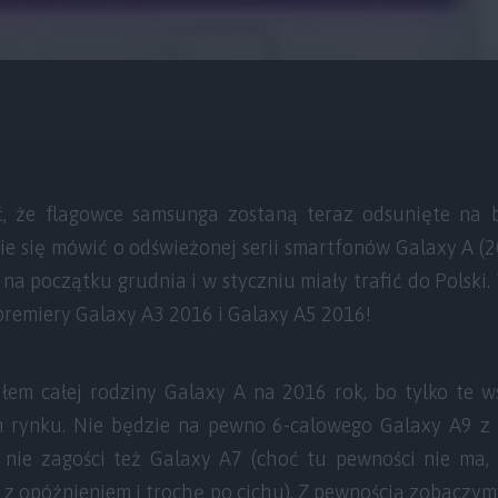
, że flagowce samsunga zostaną teraz odsunięte na b
ie się mówić o odświeżonej serii smartfonów Galaxy A (2
na początku grudnia i w styczniu miały trafić do Polski. 
remiery Galaxy A3 2016 i Galaxy A5 2016!
iłem całej rodziny Galaxy A na 2016 rok, bo tylko te
m rynku. Nie będzie na pewno 6-calowego Galaxy A9 z
nie zagości też Galaxy A7 (choć tu pewności nie ma, 
ę z opóźnieniem i trochę po cichu). Z pewnością zobacz