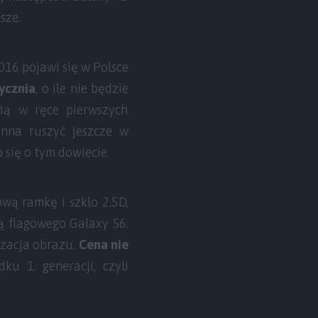
sze.
16 pojawi się w Polsce
tycznia
, o ile nie będzie
ią w ręce pierwszych
inna ruszyć jeszcze w
 się o tym dowiecie.
wą ramkę i szkło 2.5D,
ą flagowego Galaxy S6.
izacja obrazu.
Cena nie
ku 1. generacji, czyli