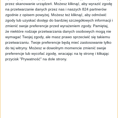
przez skanowanie urządzeń. Możesz kliknąć, aby wyrazić zgodę
na przetwarzanie danych przez nas i naszych 824 partnerów
zgodnie z opisem powyżej. Możesz też kliknąć, aby odmówić
zgody lub uzyskać dostęp do bardziej szczegółowych informacji i
zmienić swoje preferencje przed wyrażeniem zgody.
Pamiętaj,
że niektóre rodzaje przetwarzania danych osobowych mogą nie
Wspomniałem na wstępnie o baterii, która w
wymagać Twojej zgody, ale masz prawo sprzeciwić się takiemu
zagranicznych serwisach uzyskiwała świetne wyniki.
przetwarzaniu. Twoje preferencje będą mieć zastosowanie tylko
do tej witryny. Możesz w dowolnym momencie zmienić swoje
Zastanawiam się jak będzie u mnie, bo ostatnio za sprawą
preferencje lub wycofać zgodę, wracając na tę stronę i klikając
Huawei Mate 8 częściej zwracam uwagę na czas SoT
przycisk "Prywatność" na dole strony.
(Screen of Time). W końcu nie każdy smartfon potrafi
wytrzymać ponad 8 godzin na ekranie.
Przez najbliższy
czas Samsung Galaxy A5 (2016) będzie w moim rękach,
więc jeśli macie jakiekolwiek pytania, walcie śmiało.
No i
zerknijcie na zdjęcia. Ładne… znaczy się ładny co?
Samsung Galaxy A5 2016