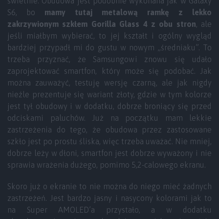
świetnie. Obudowa jest podobnie wykonana jak w Galaxy
S6, bo
mamy tutaj metalową ramkę z lekko
zakrzywionym szkłem Gorilla Glass 4 z obu stron
, ale
jeśli miałbym wybierać, to jej kształt i ogólny wygląd
bardziej przypadł mi do gustu w nowym „średniaku”. To
trzeba przyznać, że Samsungowi znowu się udało
zaprojektować smartfon, który może się podobać. Jak
można zauważyć, testuję wersję czarną, ale jak nigdy
nieźle prezentuje się wariant złoty, gdzie w tym kolorze
jest tył obudowy i w dodatku, dobrze broniący się przed
odciskami paluchów. Już na początku mam lekkie
zastrzeżenia do tego, że obudowa przez zastosowane
szkło jest po prostu śliska, więc trzeba uważać. Nie mniej,
dobrze leży w dłoni, smartfon jest dobrze wyważony i nie
sprawia wrażenia dużego, pomimo 5,2-calowego ekranu.
Skoro już o ekranie to nie można do niego mieć żadnych
zastrzeżeń. Jest bardzo jasny i nasycony kolorami jak to
na Super AMOLED’a przystało, a w dodatku