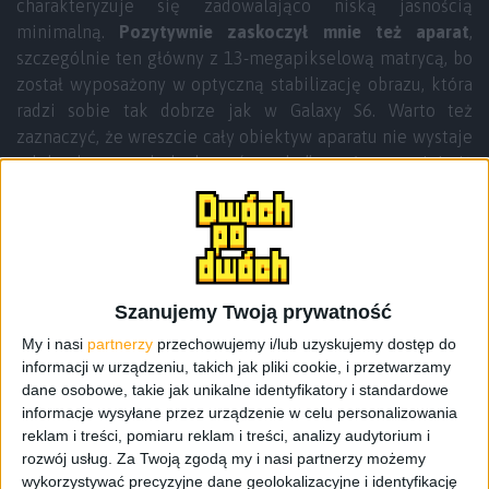
charakteryzuje się zadowalająco niską jasnością
minimalną.
Pozytywnie zaskoczył mnie też aparat
,
szczególnie ten główny z 13-megapikselową matrycą, bo
został wyposażony w optyczną stabilizację obrazu, która
radzi sobie tak dobrze jak w Galaxy S6. Warto też
zaznaczyć, że wreszcie cały obiektyw aparatu nie wystaje
tak bardzo ponad obudowę („na oko” o połowę mniej niż
w S6) i myślę, że podobnie będzie w nadchodzącym
Galaxy S7. Trochę zastanawia mnie cena, bo to ona
głównie była tematem do dyskusji zaraz po premierze i
sądzę, że nie powinna być wyższa niż ta, za którą
mogliśmy kupić Galaxy A5 (2015). Ja wiem, że pod
Szanujemy Twoją prywatność
wieloma względami jest lepiej, ale gdyby tak nie było, po
My i nasi
partnerzy
przechowujemy i/lub uzyskujemy dostęp do
ponad roku, to smartfon nie miałby prawa bytu.
informacji w urządzeniu, takich jak pliki cookie, i przetwarzamy
dane osobowe, takie jak unikalne identyfikatory i standardowe
informacje wysyłane przez urządzenie w celu personalizowania
reklam i treści, pomiaru reklam i treści, analizy audytorium i
rozwój usług.
Za Twoją zgodą my i nasi partnerzy możemy
wykorzystywać precyzyjne dane geolokalizacyjne i identyfikację