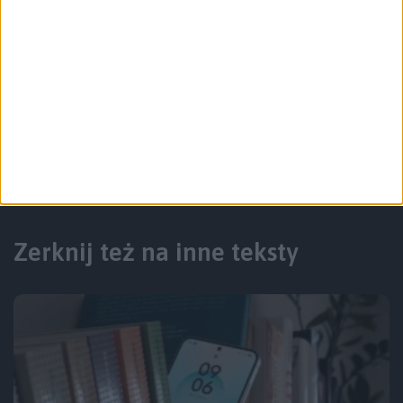
po prostu ciepły czy tak gorący, że parzy
w dłoń? Zainstaluj np. aplikację AIDA64 z
Google Play i sprawdź ile stopni ma
bateria podczas ładowania.
Zerknij też na inne teksty