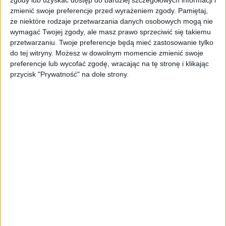
zmienić swoje preferencje przed wyrażeniem zgody.
Pamiętaj,
że niektóre rodzaje przetwarzania danych osobowych mogą nie
wymagać Twojej zgody, ale masz prawo sprzeciwić się takiemu
przetwarzaniu. Twoje preferencje będą mieć zastosowanie tylko
do tej witryny. Możesz w dowolnym momencie zmienić swoje
preferencje lub wycofać zgodę, wracając na tę stronę i klikając
przycisk "Prywatność" na dole strony.
OnePlus 3 / fot. OnePlus
Specyfikacja tego telefonu, nie jest niespodzianką.
Zarówno ekran jak i procesor są „standardowe” jeśli
chodzi o flagowców, a 6 GB RAM spodziewaliśmy się już
od dawna, tym bardziej, że już są smartfony z taką ilością
pamięci operacyjnej. Uświadczymy tutaj także dual SIM,
jak na telefon z Chin przystało, jednak niestety zabrakło