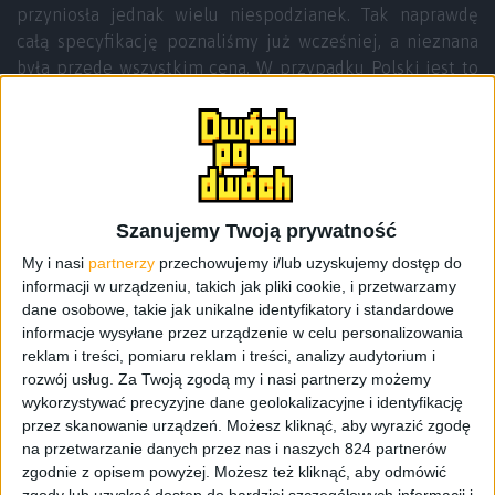
przyniosła jednak wielu niespodzianek. Tak naprawdę
całą specyfikację poznaliśmy już wcześniej, a nieznana
była przede wszystkim cena. W przypadku Polski jest to
aż 1799 złotych, czyli dość sporo jak na smartfon od
OnePlus i fakt, do jakich cena ta firma nas przyzwyczaiła.
Ale na szczęście, mimo wyższej ceny, wszystko jest nieco
prostsze. Nie potrzeba już zaproszenia, którego
otrzymanie w Polsce nie było takie łatwe i nie trzeba
zamawiać przez różnych pośredników. Wystarczy wejść
Szanujemy Twoją prywatność
na
oficjalną stronę
.
My i nasi
partnerzy
przechowujemy i/lub uzyskujemy dostęp do
informacji w urządzeniu, takich jak pliki cookie, i przetwarzamy
dane osobowe, takie jak unikalne identyfikatory i standardowe
informacje wysyłane przez urządzenie w celu personalizowania
reklam i treści, pomiaru reklam i treści, analizy audytorium i
rozwój usług.
Za Twoją zgodą my i nasi partnerzy możemy
wykorzystywać precyzyjne dane geolokalizacyjne i identyfikację
przez skanowanie urządzeń. Możesz kliknąć, aby wyrazić zgodę
na przetwarzanie danych przez nas i naszych 824 partnerów
zgodnie z opisem powyżej. Możesz też kliknąć, aby odmówić
zgody lub uzyskać dostęp do bardziej szczegółowych informacji i