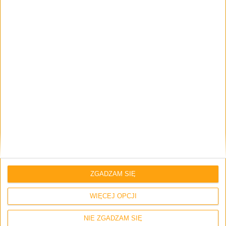
1 komentarz
Skomentuj wpis
Twój adres e-mail nie zostanie opublikowany.
Wymagane pola są
oznaczone
*
Imię i nazwisko *
ZGADZAM SIĘ
WIĘCEJ OPCJI
Email
*
NIE ZGADZAM SIĘ