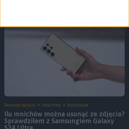
S25
Recenzje sprzętu
Smartfony
Wyróżnione
Ilu mnichów można usunąć ze zdjęcia?
Sprawdziłem z Samsungiem Galaxy
S24 Ultra