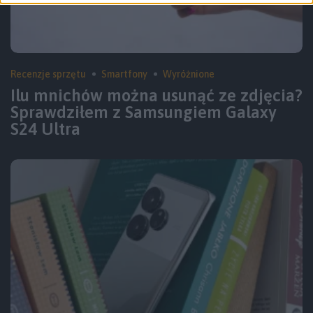
Recenzje sprzętu
Smartfony
Wyróżnione
Ilu mnichów można usunąć ze zdjęcia?
Sprawdziłem z Samsungiem Galaxy
S24 Ultra