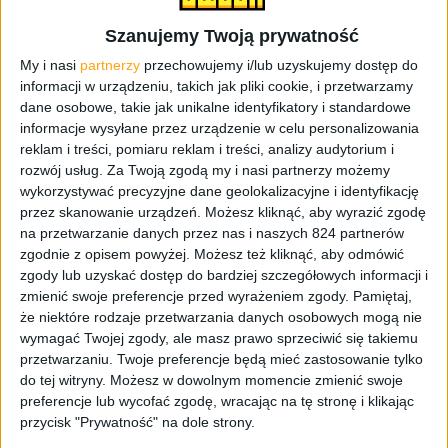
jest właścicielem tego serwisu. Niestety, brak informacji
Szanujemy Twoją prywatność
kiedy i czy na pewno takie coś się pojawi, ale
T Journal
My i nasi
partnerzy
przechowujemy i/lub uzyskujemy dostęp do
twierdzi, że znalazł już taką funkcję pomiędzy Instagram
informacji w urządzeniu, takich jak pliki cookie, i przetwarzamy
Stories na Androidzie. Jak widzicie, okienko posiada
dane osobowe, takie jak unikalne identyfikatory i standardowe
baner „Live” i pojawił się guzik „Go Insta!”
informacje wysyłane przez urządzenie w celu personalizowania
rozpoczynający transmisję. Czy Instagram stanie się
reklam i treści, pomiaru reklam i treści, analizy audytorium i
wreszcie
insta
, a raczej
instant
? Pożyjemy, zobaczymy.
rozwój usług.
Za Twoją zgodą my i nasi partnerzy możemy
wykorzystywać precyzyjne dane geolokalizacyjne i identyfikację
Wideo, które pokazuje tę funkcję możecie zobaczyć tutaj,
przez skanowanie urządzeń. Możesz kliknąć, aby wyrazić zgodę
a kilka zrzutów ekranu z Instagrama załączam poniżej. Co
na przetwarzanie danych przez nas i naszych 824 partnerów
zgodnie z opisem powyżej. Możesz też kliknąć, aby odmówić
o tym myślicie?
zgody lub uzyskać dostęp do bardziej szczegółowych informacji i
zmienić swoje preferencje przed wyrażeniem zgody.
Pamiętaj,
że niektóre rodzaje przetwarzania danych osobowych mogą nie
wymagać Twojej zgody, ale masz prawo sprzeciwić się takiemu
przetwarzaniu. Twoje preferencje będą mieć zastosowanie tylko
do tej witryny. Możesz w dowolnym momencie zmienić swoje
preferencje lub wycofać zgodę, wracając na tę stronę i klikając
przycisk "Prywatność" na dole strony.