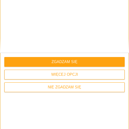
Email
*
Strona internetowa
ZGADZAM SIĘ
Napisz tutaj swój komentarz... *
WIĘCEJ OPCJI
NIE ZGADZAM SIĘ
Zapamiętaj moje dane w tej przeglądarce podczas pisania kolejnych
komentarzy.