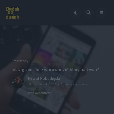
Smartfony
Instagram chce wprowadzić filmy na żywo?
Paweł Pobudejski
24 października 2016
2 minuty czytania
Brak komentarzy