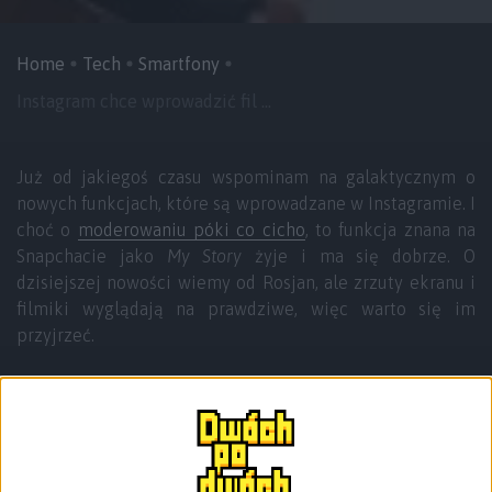
Home
Tech
Smartfony
Instagram chce wprowadzić fil ...
Już od jakiegoś czasu wspominam na galaktycznym o
nowych funkcjach, które są wprowadzane w Instagramie. I
choć o
moderowaniu póki co cicho
, to funkcja znana na
Snapchacie jako
My Story
żyje i ma się dobrze. O
dzisiejszej nowości wiemy od Rosjan, ale zrzuty ekranu i
filmiki wyglądają na prawdziwe, więc warto się im
przyjrzeć.
Tutaj tak naprawdę nie ma zbyt wiele do pisania. Według
znalezionych w Internecie informacji, Instagram chce
wprowadzić usługę transmitowania wideo na żywo.
Wszystko brzmi całkiem ciekawie, a usługa jest
doskonale znana z Facebooka, który od jakiegoś czasu