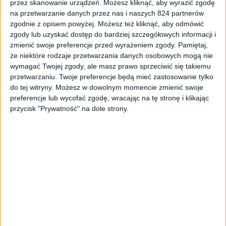
przez skanowanie urządzeń. Możesz kliknąć, aby wyrazić zgodę
na przetwarzanie danych przez nas i naszych 824 partnerów
zgodnie z opisem powyżej. Możesz też kliknąć, aby odmówić
zgody lub uzyskać dostęp do bardziej szczegółowych informacji i
zmienić swoje preferencje przed wyrażeniem zgody.
Pamiętaj,
że niektóre rodzaje przetwarzania danych osobowych mogą nie
wymagać Twojej zgody, ale masz prawo sprzeciwić się takiemu
przetwarzaniu. Twoje preferencje będą mieć zastosowanie tylko
do tej witryny. Możesz w dowolnym momencie zmienić swoje
preferencje lub wycofać zgodę, wracając na tę stronę i klikając
przycisk "Prywatność" na dole strony.
Kierowca z telefonem w samochodzie / fot. Pixabay
Zostawmy przykłady i przejdźmy dalej. Pomijam już fakt,
że obecnie stacje radiowe to w zasadzie reklamy środków
do leczenia infekcji miejsc intymnych i naciągane,
darmowe tylko w teorii, szybkie pożyczki gotówkowe, ale
pewnie i tak każdy z nas słucha radia podczas jazdy