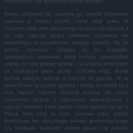
wykroczenie i jak wpływa na bezpieczeństwo?
Kiedyś widziałem jak, nazwijmy go, mobilny biznesman,
zapewne o imieniu Dżordż, czytał jakąś prasę, na
siedzeniu obok miał rozłożonego, działającego laptopa, a
do tego zagryzał drugie śniadanie, oczywiście nie
zapominając o prowadzeniu swojego pojazdu. No po
prostu „hameryka”. Zdarzają się też przypadki
spóźnialskich sekretarek, które kierując samochodem
zabrały ze sobą połowę łazienki i w lusterku wstecznym,
na środkowym pasie jakiejś ruchliwej drogi, akurat
kończą makijaż, walcząc z cieniem do powiek. To są
takie skrajne przypadki głupoty i myślę, że można by o
nich napisać całkiem obszerną książkę, ale trzeba
wspomnieć jeszcze o nagminnych wykroczeniach z
użyciem telefonu, które bardzo często spotyka się też w
Polsce. Mam tutaj na myśli rozmowę przez telefon
komórkowy bez specjalnego zestawu głośnomówiącego
czy słuchawki bluetooth. Jestem pewien, że podczas