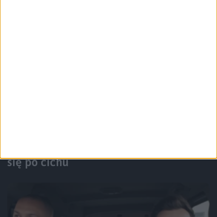
Felietony
Wyróżnione
Elite Dangerous. Gra, z której odchodzi
się po cichu