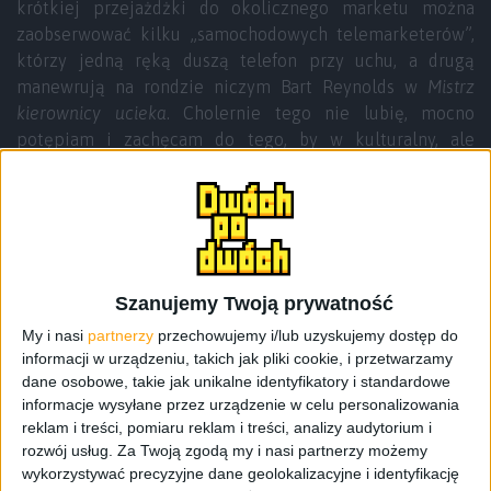
krótkiej przejażdżki do okolicznego marketu można
zaobserwować kilku „samochodowych telemarketerów”,
którzy jedną ręką duszą telefon przy uchu, a drugą
manewrują na rondzie niczym Bart Reynolds w
Mistrz
kierownicy ucieka
. Cholernie tego nie lubię, mocno
potępiam i zachęcam do tego, by w kulturalny, ale
dobitny sposób zwracać na to uwagę. Nie pozdrawiamy
Pana z poniższego zdjęcia i jednocześnie przypominam
innym delikwentom, o tym, że:
Rozmowa przez telefon czy nawet trzymanie
Szanujemy Twoją prywatność
telefonu w ręce podczas prowadzenia pojazdu
My i nasi
partnerzy
przechowujemy i/lub uzyskujemy dostęp do
jest zabroniona i jest wykroczeniem, za które
informacji w urządzeniu, takich jak pliki cookie, i przetwarzamy
grozi mandat karny w wysokości 200 złotych i 5
dane osobowe, takie jak unikalne identyfikatory i standardowe
informacje wysyłane przez urządzenie w celu personalizowania
punktów karnych.
reklam i treści, pomiaru reklam i treści, analizy audytorium i
rozwój usług.
Za Twoją zgodą my i nasi partnerzy możemy
wykorzystywać precyzyjne dane geolokalizacyjne i identyfikację