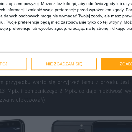
Huawei Mate 10
ie z opisem powyżej. Możesz też kliknąć, aby odmówić zgody lub uzy
ch informacji i zmienić swoje preferencje przed wyrażeniem zgody.
Pam
ia danych osobowych mogą nie wymagać Twojej zgody, ale masz prawo
 taki Mate, ale dla osób z mniejszą zasobnością portfel
iu. Twoje preferencje będą mieć zastosowanie tylko do tej witryny. M
je preferencje lub wycofać zgodę, wracając na tę stronę i klikając pr
 znanej serii Mate, ale nie chcą wydawać na niego tyle
szający się na polskich drogach. A Mate 10 Lite to n
5,9-calowy wyświetlacz FullView IPS w rozdzielczości 10
nego jak proporcje 2:1, które są spotykane w coraz więks
a, aluminiowa, ale raczej klasyczna i niczym niewyróżn
PCJI
NIE ZGADZAM SIĘ
ZGAD
ługuje fakt, że najnowszy średniak od Huawei ma czte
ym przypadku warto się przyjrzeć temu z przodu. Jest
3 Mpix i pomocniczego 2 Mpix, co daje możliwość wyk
 zwany efekt
bokeh
).