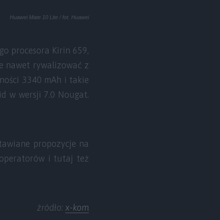
Huawei Mate 10 Lite / fot. Huawei
o procesora Kirin 659,
e nawet rywalizować z
ności 3340 mAh i takie
id w wersji 7.0 Nougat.
stawiane propozycje na
operatorów i tutaj też
źródło:
x-kom