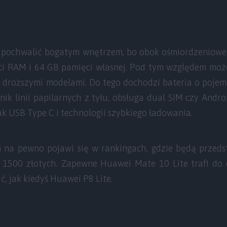
 pochwalić bogatym wnętrzem, bo obok ośmiordzenioweg
ci RAM i 64 GB pamięci własnej. Pod tym względem moż
i droższymi modelami. Do tego dochodzi bateria o pojem
tnik linii papilarnych z tyłu, obsługa dual SIM czy Andro
ak USB Type C i technologii szybkiego ładowania.
n na pewno pojawi się w rankingach, gdzie będą przed
 1500 złotych. Zapewne Huawei Mate 10 Lite trafi do 
 jak kiedyś Huawei P8 Lite.