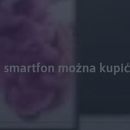
i smartfon można kupić
y