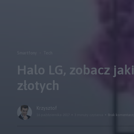
Smartfony
Tech
Halo LG, zobacz jak
złotych
Krzysztof
16 października 2017
3 minuty czytania
Brak komentarz