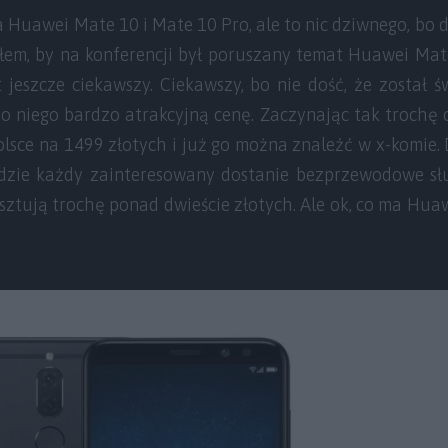
 Huawei Mate 10 i Mate 10 Pro, ale to nic dziwnego, bo d
łem, by na konferencji był poruszany temat Huawei Mate
st jeszcze ciekawszy. Ciekawszy, bo nie dość, że został 
do niego bardzo atrakcyjną cenę. Zaczynając tak trochę
lsce na 1499 złotych i już go można znaleźć w x-komie.
gdzie każdy zainteresowany dostanie bezprzewodowe 
sztują trochę ponad dwieście złotych. Ale ok, co ma Huaw