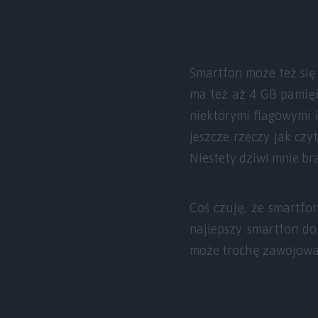
Smartfon może też się
ma też aż 4 GB pamię
niektórymi flagowymi 
jeszcze rzeczy jak czy
Niestety dziwi mnie br
Coś czuję, że smartfo
najlepszy smartfon do
może trochę zawojować,