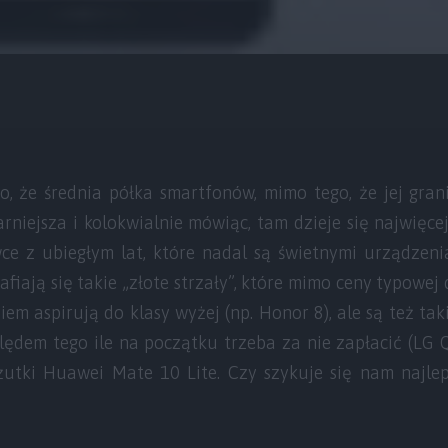
o, że średnia półka smartfonów, mimo tego, że jej grani
arniejsza i kolokwialnie mówiąc, tam dzieje się najwięce
owce z ubiegłym lat, które nadal są świetnymi urządzeni
fiają się takie „złote strzały”, które mimo ceny typowej 
iem aspirują do klasy wyżej (np. Honor 8), ale są też tak
ędem tego ile na początku trzeba za nie zapłacić (LG Q
żutki Huawei Mate 10 Lite. Czy szykuje się nam najle