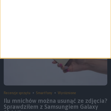
S25
Recenzje sprzętu
Smartfony
Wyróżnione
Ilu mnichów można usunąć ze zdjęcia?
Sprawdziłem z Samsungiem Galaxy