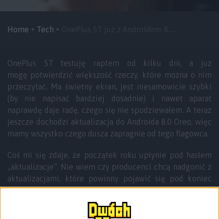
Home
Tech
OnePlus 5T już z Androidem 8. ...
OnePlus 5T testuję raptem od kilku dni, a już
mogę potwierdzić większość rzeczy, które można o nim
przeczytać. Ma świetny ekran, jest niesamowicie szybki
(by nie napisać bardziej dosadnie) i nawet aparat
naprawdę daje radę, czego się nie spodziewałem. A teraz
jeszcze dochodzi aktualizacja do Androida 8.0 Oreo, więc
mamy wszystko czego dusza zapragnie od tego flagowca.
Coś mi się zdaje, że początek roku upłynie pod hasłem
„aktualizacje”. Nie wiem czy producenci chcą nadgonić z
aktualizacjami, które powinny pojawić się pod koniec
ubiegłego roku – wczoraj
pisałem o dwóch smartfonach
Nokii
, które otrzymały najnowszego Androida – czy po
prostu chcą dobrze zacząć ten rok, ale nie zmienia to