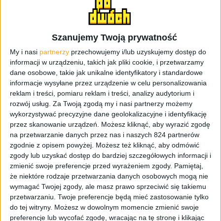
faktu, że mamy kolejne urządzenie, które dostało
Androida Oreo. Nie, i nie jest to żadem Samsung.
Urządzenie, które raczej można było nazwać pewniakiem
Szanujemy Twoją prywatność
w kwestii tej aktualizacji, czyli OnePlus 5T. Przynajmniej
My i nasi
partnerzy
przechowujemy i/lub uzyskujemy dostęp do
ja miałbym go na liście takich urządzeń, jeśli
informacji w urządzeniu, takich jak pliki cookie, i przetwarzamy
musiałbym wskazać chociaż trzy, na których w
dane osobowe, takie jak unikalne identyfikatory i standardowe
najbliższym czasie pojawi się Oreo.
informacje wysyłane przez urządzenie w celu personalizowania
reklam i treści, pomiaru reklam i treści, analizy audytorium i
Jak możecie zauważyć poniżej, najnowsza aktualizacja
rozwój usług.
Za Twoją zgodą my i nasi partnerzy możemy
wprowadza Oxygen OS 5.0.2, który jest oparty na
wykorzystywać precyzyjne dane geolokalizacyjne i identyfikację
Androidzie 8.0 Oreo. Aktualizacja została już oficjalnie
przez skanowanie urządzeń. Możesz kliknąć, aby wyrazić zgodę
udostępniona, ale jak to zwykle bywa jest „kolejka”, więc
na przetwarzanie danych przez nas i naszych 824 partnerów
zgodnie z opisem powyżej. Możesz też kliknąć, aby odmówić
niektórzy mogą ją dostać nieco później. Poniższy screen
zgody lub uzyskać dostęp do bardziej szczegółowych informacji i
wrzucił Bartek, którego możecie kojarzyć z kanału
zmienić swoje preferencje przed wyrażeniem zgody.
Pamiętaj,
SmartReviewsTV
i jak się później dowiedziałem, można
że niektóre rodzaje przetwarzania danych osobowych mogą nie
skorzystać z niemieckiego VPN, żeby niejako „wymusić”
wymagać Twojej zgody, ale masz prawo sprzeciwić się takiemu
aktualizację na swojej sztuce. Ja jeszcze tego nie
przetwarzaniu. Twoje preferencje będą mieć zastosowanie tylko
zrobiłem, ale jak OnePlus będzie długo zwlekał z
do tej witryny. Możesz w dowolnym momencie zmienić swoje
aktualizacją to nie będę miał wyjścia.
preferencje lub wycofać zgodę, wracając na tę stronę i klikając