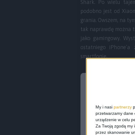
Shark. Po wielu taje
podobno jest od Xiaom
grania. Owszem, na tym
tak naprawdę można to
jako gamingowy. Wys
ostatniego iPhone’a
smartfonie.
My i nasi
partnerzy
p
przetwarzamy dane os
urządzenie w celu pe
Za Twoją zgodą my i
przez skanowanie ur