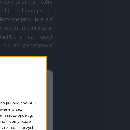
iebie smartfon, który
ech) i podobno jest do
dostępne produkcje, ale
y nie jest reklamowany
OnePlus 5T czy nawet
ej niż na gamingowym
 jak pliki cookie, i
syłane przez
ium i rozwój usług.
e i identyfikację
rzez nas i naszych