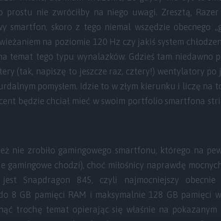
o prostu nie zwróciłby na niego uwagi. Zresztą, Razer
y smartfon, skoro z tego niemal wszędzie obecnego „g
ieżaniem na poziomie 120 Hz czy jakiś system chłodzeni
na temat tego typu wynalazków. Gdzieś tam niedawno po
tery (tak, napiszę to jeszcze raz, cztery!) wentylatory 
urdalnym pomysłem. Idzie to w złym kierunku i liczę na to
cent będzie chciał mieć w swoim portfolio smartfona st
też nie zrobiło gamingowego smartfonu, którego na p
stie gamingowe chodzi), choć miłośnicy naprawdę mocny
jest Snapdragon 845, czyli najmocniejszy obecnie
do 8 GB pamięci RAM i maksymalnie 128 GB pamięci wew
nąć trochę temat opierając się właśnie na pokazanym