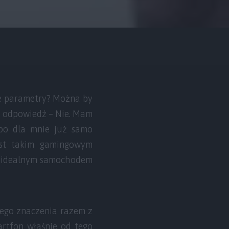
ne parametry? Można by
ną odpowiedź – Nie. Mam
 bo dla mnie już samo
est takim gamingowym
t idealnym samochodem
ego znaczenia razem z
artfon właśnie od tego