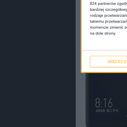
824 partnerów zgodn
bardziej szczegółowy
rodzaje przetwarzan
takiemu przetwarzan
momencie zmienić swo
na dole strony.
WIĘCEJ O