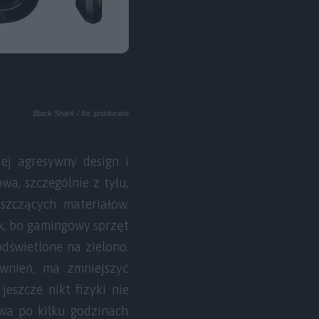
Black Shark / fot. producent
ej agresywny design i
wa, szczególnie z tyłu,
yszczących materiałów.
k, bo gamingowy sprzęt
dświetlone na zielono.
ewnień, ma zmniejszyć
eszcze nikt fizyki nie
owa po kilku godzinach