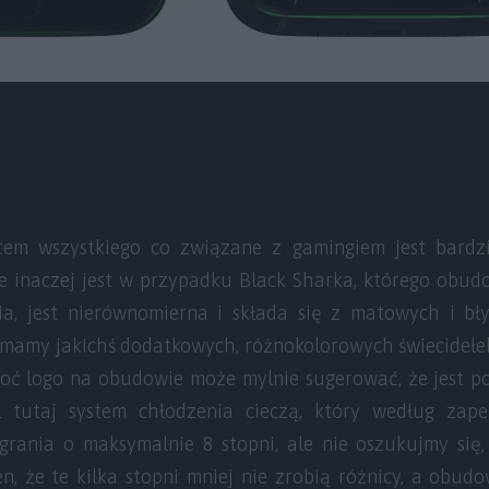
em wszystkiego co związane z gamingiem jest bardzi
e inaczej jest w przypadku Black Sharka, którego obudo
a, jest nierównomierna i składa się z matowych i bł
e mamy jakichś dodatkowych, różnokolorowych świecidełe
choć logo na obudowie może mylnie sugerować, że jest po
 tutaj system chłodzenia cieczą, który według zap
rania o maksymalnie 8 stopni, ale nie oszukujmy się, j
en, że te kilka stopni mniej nie zrobią różnicy, a obud