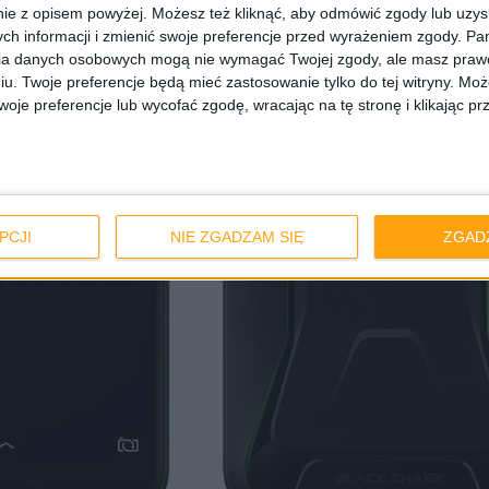
ie z opisem powyżej. Możesz też kliknąć, aby odmówić zgody lub uzy
ch informacji i zmienić swoje preferencje przed wyrażeniem zgody.
Pam
ia danych osobowych mogą nie wymagać Twojej zgody, ale masz prawo
iu. Twoje preferencje będą mieć zastosowanie tylko do tej witryny. M
je preferencje lub wycofać zgodę, wracając na tę stronę i klikając pr
PCJI
NIE ZGADZAM SIĘ
ZGAD