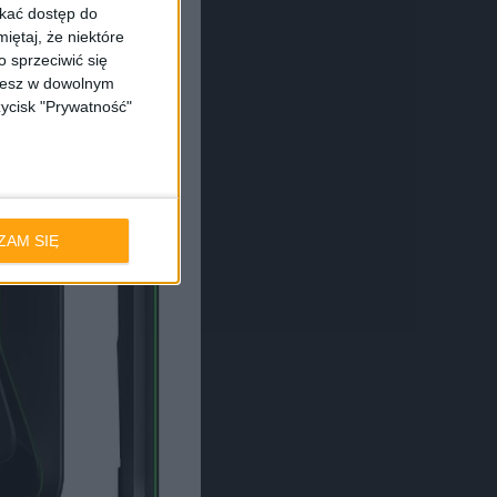
skać dostęp do
iętaj, że niektóre
 sprzeciwić się
ożesz w dowolnym
zycisk "Prywatność"
ZAM SIĘ