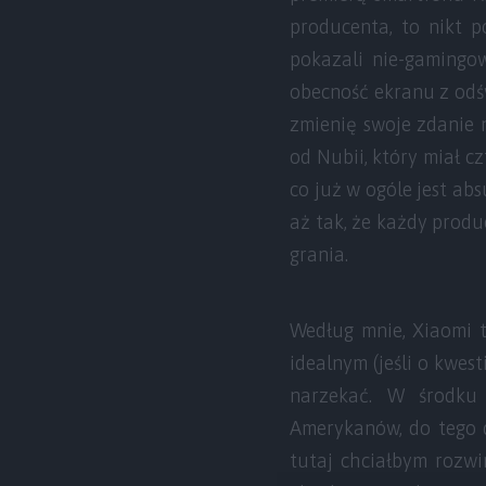
producenta, to nikt p
pokazali nie-gamingow
obecność ekranu z odśw
zmienię swoje zdanie 
od Nubii, który miał cz
co już w ogóle jest abs
aż tak, że każdy produ
grania.
Według mnie, Xiaomi 
idealnym (jeśli o kwe
narzekać. W środku 
Amerykanów, do tego 
tutaj chciałbym rozwi