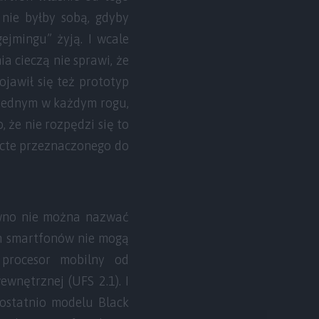
 nie byłby sobą, gdyby
ejmingu” żyją. I wcale
a cieczą nie sprawi, że
jawił się też prototyp
po jednym w każdym rogu,
, że nie rozpędzi się to
ricte przeznaczonego do
ewno nie można nazwać
ch smartfonów nie mogą
 procesor mobilny od
nętrznej (UFS 2.1). I
 ostatnio modelu Black