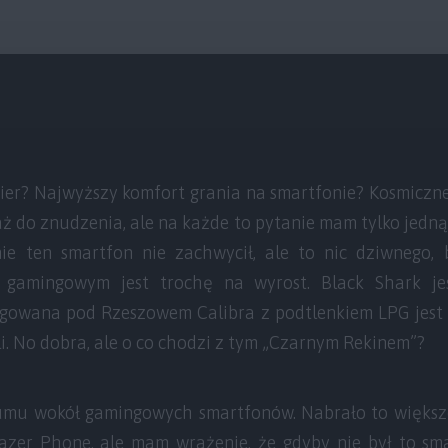
ier? Najwyższy komfort grania na smartfonie? Kosmicz
, aż do znudzenia, ale na każde to pytanie mam tylko jed
nie ten smartfon nie zachwycił, ale to nic dziwnego,
 gamingowym jest trochę na wyrost. Black Shark j
ngowana pod Rzeszowem Calibra z podtlenkiem LPG jes
i. No dobra, ale o co chodzi z tym „Czarnym Rekinem”?
umu wokół gamingowych smartfonów. Nabrało to większ
zer Phone, ale mam wrażenie, że gdyby nie był to sm