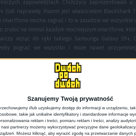
mniczych zapowiedziach Chińczycy zaprezentowali u s
i (tak naprawdę Xiaomi jest właścicielem BlackShark T
 smartfonie można zagrać i to w zasadzie we wszystkie 
 zrobić na niemal każdym mocniejszym smartfonie, któr
tarczy wziąć do ręki takiego Samsunga Galaxy S9+, 
 żeby pograć we wszystko i może nawet przyjemni
Szanujemy Twoją prywatność
rzechowujemy i/lub uzyskujemy dostęp do informacji w urządzeniu, takich
obowe, takie jak unikalne identyfikatory i standardowe informacje wy
rsonalizowania reklam i treści, pomiaru reklam i treści, analizy audytor
 nasi partnerzy możemy wykorzystywać precyzyjne dane geolokalizacyjn
ządzeń. Możesz kliknąć, aby wyrazić zgodę na przetwarzanie danych p