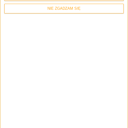
Strona internetowa
NIE ZGADZAM SIĘ
Napisz tutaj swój komentarz... *
Zapamiętaj moje dane w tej przeglądarce podczas pisania kolejnych
komentarzy.