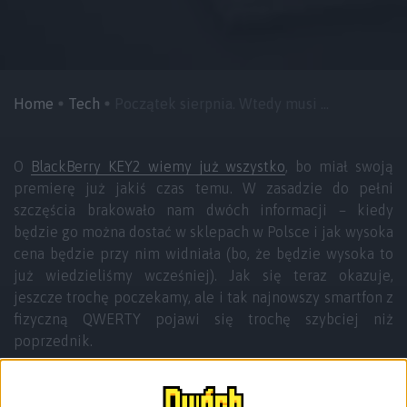
Home
Tech
Początek sierpnia. Wtedy musi ...
O
BlackBerry KEY2 wiemy już wszystko
, bo miał swoją
premierę już jakiś czas temu. W zasadzie do pełni
szczęścia brakowało nam dwóch informacji – kiedy
będzie go można dostać w sklepach w Polsce i jak wysoka
cena będzie przy nim widniała (bo, że będzie wysoka to
już wiedzieliśmy wcześniej). Jak się teraz okazuje,
jeszcze trochę poczekamy, ale i tak najnowszy smartfon z
fizyczną QWERTY pojawi się trochę szybciej niż
poprzednik.
Kiedy byłem kilka dni temu na konferencji
wprowadzającej smartfon CAT S61 do Polski, był tam też