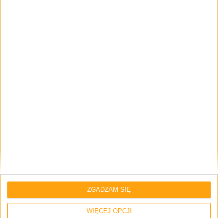
Brak komentarzy
Skomentuj wpis
Twój adres e-mail nie zostanie opublikowany.
Wymagane pola są
oznaczone
*
Imię i nazwisko *
Email
*
ZGADZAM SIĘ
WIĘCEJ OPCJI