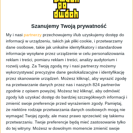
Szymon z gsmmaniaka, który tak jak ja również używa na
co dzień BlackBerry KEYone. Śmialiśmy się, że możemy
świętować nasz mały sukces, bo po pierwsze, plotki
Szanujemy Twoją prywatność
głoszą, że tego smartfonu w naszym kraju używa raptem
kilka osób, a my z chęcią poznamy tą trzecią, a po drugie,
My i nasi
partnerzy
przechowujemy i/lub uzyskujemy dostęp do
zagęszczenie BlackBerry na metr kwadratowy
informacji w urządzeniu, takich jak pliki cookie, i przetwarzamy
dane osobowe, takie jak unikalne identyfikatory i standardowe
przekroczyło wszelkie możliwe normy. Oczywiście
informacje wysyłane przez urządzenie w celu personalizowania
mocno ironizuję, ale prawda jest taka, że KEYone jest dla
reklam i treści, pomiaru reklam i treści, analizy audytorium i
specyficznej grupy użytkowników, którzy poniekąd są już
rozwój usług.
Za Twoją zgodą my i nasi partnerzy możemy
znudzeni tym, co dzieje się na smartfonowym rynku. Z
wykorzystywać precyzyjne dane geolokalizacyjne i identyfikację
modelem KEY2 będzie podobnie – sięgną po niego
przez skanowanie urządzeń. Możesz kliknąć, aby wyrazić zgodę
nieliczni i patrząc na cenę, niekoniecznie zaraz po
na przetwarzanie danych przez nas i naszych 824 partnerów
premierze.
zgodnie z opisem powyżej. Możesz też kliknąć, aby odmówić
zgody lub uzyskać dostęp do bardziej szczegółowych informacji i
zmienić swoje preferencje przed wyrażeniem zgody.
Pamiętaj,
2999 złotych
– tyle będzie trzeba zapłacić za BlackBerry
że niektóre rodzaje przetwarzania danych osobowych mogą nie
KEY2 zaraz po premierze w Polsce, czyli gdzieś na
wymagać Twojej zgody, ale masz prawo sprzeciwić się takiemu
początku sierpnia tego roku. Do takich informacji dotarł
przetwarzaniu. Twoje preferencje będą mieć zastosowanie tylko
serwis
Komórkomania
. Z jednej strony to dobra
do tej witryny. Możesz w dowolnym momencie zmienić swoje
wiadomość, a z drugiej niekoniecznie. Pewnie