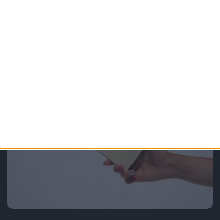
Smartfony
Ciężko jest znaleźć pięć istotnych
zmian. Widziałem Samsungi Galaxy
S25