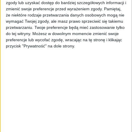
zgody lub uzyskać dostęp do bardziej szczegółowych informacji i
odpowiednią wersję aplikacji Mi Fit, żeby był polski.
zmienić swoje preferencje przed wyrażeniem zgody.
Pamiętaj,
że niektóre rodzaje przetwarzania danych osobowych mogą nie
wymagać Twojej zgody, ale masz prawo sprzeciwić się takiemu
przetwarzaniu. Twoje preferencje będą mieć zastosowanie tylko
do tej witryny. Możesz w dowolnym momencie zmienić swoje
preferencje lub wycofać zgodę, wracając na tę stronę i klikając
przycisk "Prywatność" na dole strony.
Jedyne na co trzeba zwrócić uwagę to aktualny stan
magazynu. Wszyscy zainteresowani muszą się wstrzymać