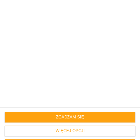
Krzysztof
16 sierpnia 2018 o 23:02
Odpowiedz
Lepszy wydaje się Huawei Band 2, bo ma
większy ekran i wbudowany GPS, ale z
drugiej strony ma ciut mniejszą baterię i
kosztuje około 200 złotych – jakieś 60
złotych więcej niż Mi Band 3.
Patryk Z
16 sierpnia 2018 o 23:11
Odpowiedz
No właśnie znalazłem tego huawei’a w
cenie 130 zł w rtv agd
ZGADZAM SIĘ
WIĘCEJ OPCJI