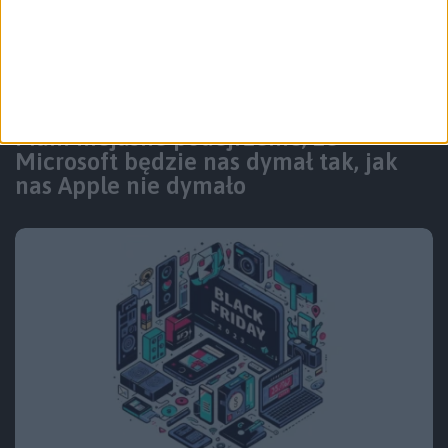
Tech
Mam niejasne podejrzenie, że
Microsoft będzie nas dymał tak, jak
nas Apple nie dymało