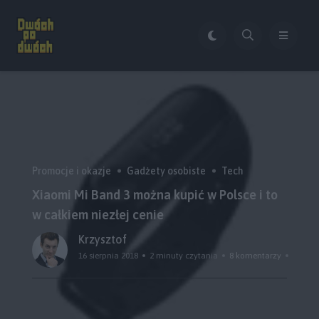
Promocje i okazje
Gadżety osobiste
Tech
Xiaomi Mi Band 3 można kupić w Polsce i to
w całkiem niezłej cenie
Krzysztof
16 sierpnia 2018
2 minuty czytania
8 komentarzy