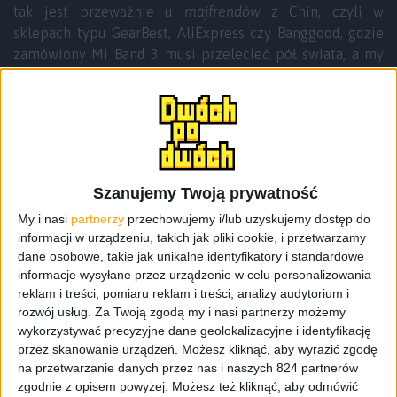
tak jest przeważnie u
majfrendów
z Chin, czyli w
sklepach typu GearBest, AliExpress czy Banggood, gdzie
zamówiony Mi Band 3 musi przelecieć pół świata, a my
czekamy około 2-3 tygodnie na paczkę. Owszem, można
tak zamówić jeżeli cena jest naprawdę dobra, ale wydaje
mi się, że w opisywanym tutaj przypadku, nie jest to
koniecznie.
Xiaomi Mi Band 3 można już znaleźć w kilku sklepach w
Szanujemy Twoją prywatność
Polsce, ale jeśli zerkniemy do oferty Proline, to
My i nasi
partnerzy
przechowujemy i/lub uzyskujemy dostęp do
znajdziemy tam opaskę za 135 złotych (wcześniej była za
informacji w urządzeniu, takich jak pliki cookie, i przetwarzamy
129 złotych, ale w trakcie pisania tego tekstu cena się
dane osobowe, takie jak unikalne identyfikatory i standardowe
zmieniła). Biorąc pod uwagę fakt, że jest to wersja
informacje wysyłane przez urządzenie w celu personalizowania
oznaczona jako
Global
i z tego co można przeczytać,
reklam i treści, pomiaru reklam i treści, analizy audytorium i
pochodzi z polskiej dystrybucji, nie ma się co dwa razy
rozwój usług.
Za Twoją zgodą my i nasi partnerzy możemy
zastanawiać nad zakupem. Tym bardziej, że mamy 24-
wykorzystywać precyzyjne dane geolokalizacyjne i identyfikację
miesięczną gwarancję sprzedawcy i łatwy sposób na
przez skanowanie urządzeń. Możesz kliknąć, aby wyrazić zgodę
na przetwarzanie danych przez nas i naszych 824 partnerów
wgranie języka polskiego – Mi Band 3 ma standardowo
zgodnie z opisem powyżej. Możesz też kliknąć, aby odmówić
ustawiony język angielski, ale wystarczy zainstalować