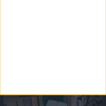
29 października 2018 o 00:28
Odpowiedz
Wersja bez slidera to w zasadzie model Mix
2S, poza tym elementem różnice są raczej
kosmetyczne. Dodatkowy plus za to, że teraz
2S jeszcze bardziej stanieje, szczególnie w
chińskie święto zakupów 11.11.
Zerknij też na inne teksty