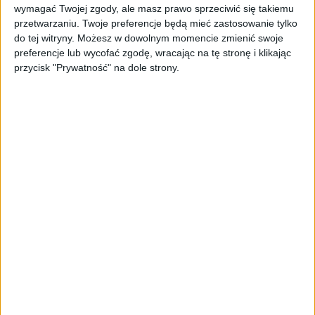
wymagać Twojej zgody, ale masz prawo sprzeciwić się takiemu
przetwarzaniu. Twoje preferencje będą mieć zastosowanie tylko
do tej witryny. Możesz w dowolnym momencie zmienić swoje
preferencje lub wycofać zgodę, wracając na tę stronę i klikając
przycisk "Prywatność" na dole strony.
Xiaomi Mi MIX 3
Skupmy się jednak na bohaterze dzisiejszej opowieści –
Xiaomi Mi MIX 3. Na szybko przypomnę najważniejsze
elementy specyfikacji: