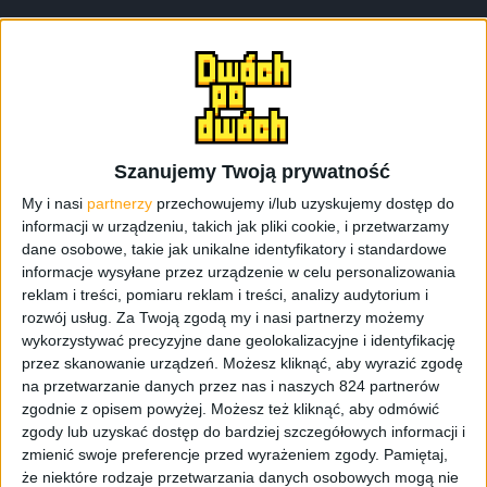
Sytuacja uległa zmianie dwudziestego piątego
października wraz z
prezentacją trzeciej generacji MIX’a
.
Ta seria już od samego początku była polem do popisu
oraz pokazem możliwości chińskiej korporacji.
Zwiastunem zmian w panujących trendach i pokazem
Szanujemy Twoją prywatność
nadchodzących innowacji.
My i nasi
partnerzy
przechowujemy i/lub uzyskujemy dostęp do
informacji w urządzeniu, takich jak pliki cookie, i przetwarzamy
Według Chińczyków powraca moda na slidery – może nie
dane osobowe, takie jak unikalne identyfikatory i standardowe
dokładnie w stylu kultowych Nokii czy Sony Ericssonów,
informacje wysyłane przez urządzenie w celu personalizowania
ale zasada pozostaje ta sama. Vivo jako pierwsze
reklam i treści, pomiaru reklam i treści, analizy audytorium i
pochwaliło się wysuwanym aparatem, potem dołączyło
rozwój usług.
Za Twoją zgodą my i nasi partnerzy możemy
Oppo z automatycznym mechanizmem
wykorzystywać precyzyjne dane geolokalizacyjne i identyfikację
pokazywania/ukrywania obu aparatów. Teraz na scenę
przez skanowanie urządzeń. Możesz kliknąć, aby wyrazić zgodę
na przetwarzanie danych przez nas i naszych 824 partnerów
wchodzi Xiaomi, a już za parę dni
pojawi się Magic 2
od
zgodnie z opisem powyżej. Możesz też kliknąć, aby odmówić
Honora.
zgody lub uzyskać dostęp do bardziej szczegółowych informacji i
zmienić swoje preferencje przed wyrażeniem zgody.
Pamiętaj,
że niektóre rodzaje przetwarzania danych osobowych mogą nie