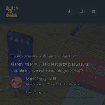
Pierwsze wrażenia
Recenzje
Smartfony
Xiaomi Mi MIX 3. Jaki jest przy pierwszym
kontakcie i czy warto na niego czekać?
Jakub Raczkowski
28 października 2018
7 minut czytania
2 komentarze