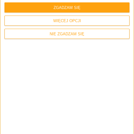
ZGADZAM SIĘ
WIĘCEJ OPCJI
NIE ZGADZAM SIĘ
Xiaomi Mi MIX 3
Na koniec warte uwagi spostrzeżenie – obudowa jest
diabelnie śliska, ale w parze ze sliderem nabiera to
nowego znaczenia. W czasie zabawy z telefonem palce
mi się trochę spociły i wtedy nagle okazało się, że
odsunięcie kamerki staje się nie lada zadaniem.