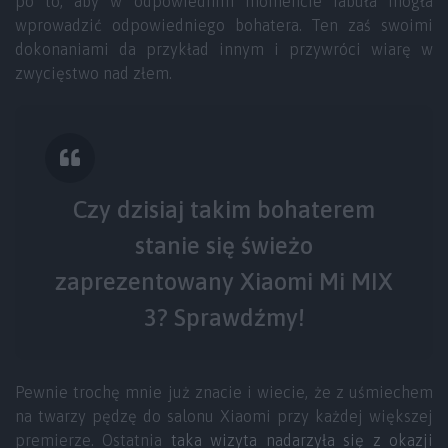
po to, aby w odpowiednim momencie fabuła mogła
wprowadzić odpowiedniego bohatera. Ten zaś swoimi
dokonaniami da przykład innym i przywróci wiarę w
zwycięstwo nad złem.
Czy dzisiaj takim bohaterem
stanie się świeżo
zaprezentowany Xiaomi Mi MIX
3? Sprawdźmy!
Pewnie trochę mnie już znacie i wiecie, że z uśmiechem
na twarzy pędzę do salonu Xiaomi przy każdej większej
premierze. Ostatnia
taka wizyta nadarzyła się z okazji