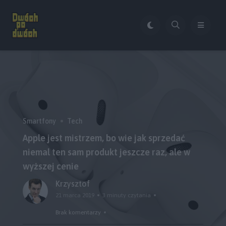
Smartfony
Tech
Apple jest mistrzem, bo wie jak sprzedać
niemal ten sam produkt jeszcze raz, ale w
wyższej cenie
Krzysztof
21 marca 2019
3 minuty czytania
Brak komentarzy