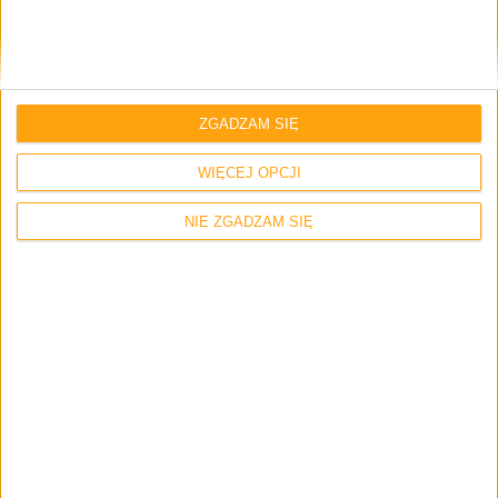
Skomentuj wpis
Twój adres e-mail nie zostanie opublikowany.
Wymagane pola są
oznaczone
*
ZGADZAM SIĘ
Imię i nazwisko *
WIĘCEJ OPCJI
NIE ZGADZAM SIĘ
Email
*
Strona internetowa