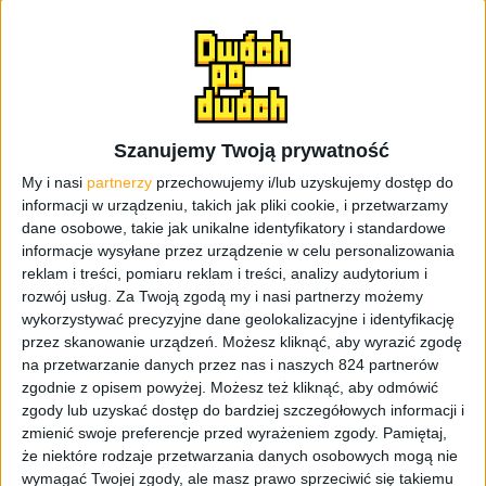
którym ktoś odciął kabelek, że wypadają z uszu i nie za
bardzo lubią się ze studzienkami ściekowymi. I tak dalej.
Nie mniej, to kawał dopracowanego sprzętu, który po
prostu działa i myślę, że jak ktoś już się zdecyduje na
zakup, to będzie zadowolony. Ale… no właśnie.
Szanujemy Twoją prywatność
My i nasi
partnerzy
przechowujemy i/lub uzyskujemy dostęp do
informacji w urządzeniu, takich jak pliki cookie, i przetwarzamy
dane osobowe, takie jak unikalne identyfikatory i standardowe
informacje wysyłane przez urządzenie w celu personalizowania
reklam i treści, pomiaru reklam i treści, analizy audytorium i
rozwój usług.
Za Twoją zgodą my i nasi partnerzy możemy
wykorzystywać precyzyjne dane geolokalizacyjne i identyfikację
przez skanowanie urządzeń. Możesz kliknąć, aby wyrazić zgodę
na przetwarzanie danych przez nas i naszych 824 partnerów
zgodnie z opisem powyżej. Możesz też kliknąć, aby odmówić
zgody lub uzyskać dostęp do bardziej szczegółowych informacji i
zmienić swoje preferencje przed wyrażeniem zgody.
Pamiętaj,
Apple AirPods / fot. Apple
że niektóre rodzaje przetwarzania danych osobowych mogą nie
wymagać Twojej zgody, ale masz prawo sprzeciwić się takiemu