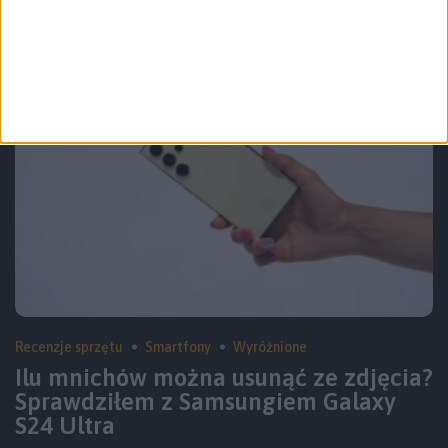
Recenzje sprzętu
Smartfony
Wyróżnione
Ilu mnichów można usunąć ze zdjęcia?
Sprawdziłem z Samsungiem Galaxy
S24 Ultra