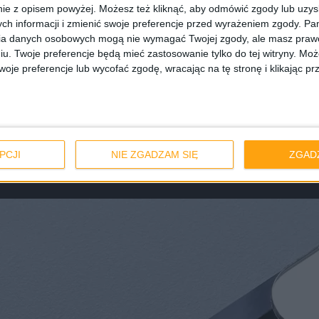
konkretnie rzecz ujmując modelu Amazfit GTS. Na pierws
ie z opisem powyżej. Możesz też kliknąć, aby odmówić zgody lub uzy
j Apple Watch i to właśnie to jest szeroko komento
ch informacji i zmienić swoje preferencje przed wyrażeniem zgody.
Pam
ia danych osobowych mogą nie wymagać Twojej zgody, ale masz prawo
iu. Twoje preferencje będą mieć zastosowanie tylko do tej witryny. M
je preferencje lub wycofać zgodę, wracając na tę stronę i klikając pr
o urządzenia jest zaoblony wyświetlacz o przekątnej 1
w promieniach słońca, ponieważ został wykonany w
jest na wysokim poziomie, bo to aż 341 ppi. Jest to
PCJI
NIE ZGADZAM SIĘ
ZGAD
8 pikseli.