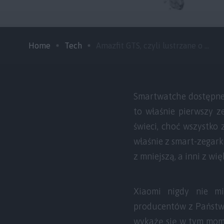
Home
Tech
Amazfit GTS, czyli lustrzane o ...
Smartwatche dostępne 
to właśnie pierwszy z
świeci, choć wszystko 
właśnie z smart-zegark
z mniejszą, a inni z wię
Xiaomi nigdy nie m
producentów z Państw
wykażę się w tym mome