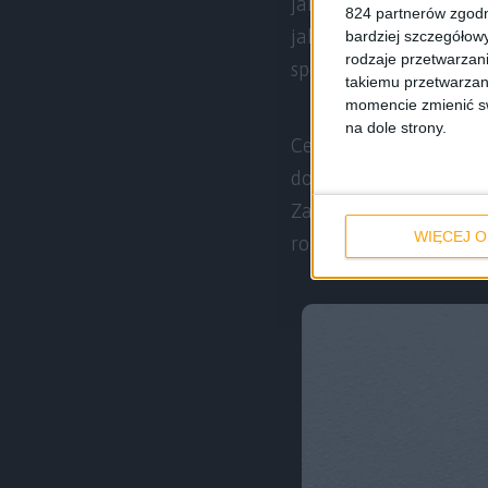
jak kto woli Huami), 
824 partnerów zgodn
jak wspomniany wyże
bardziej szczegółowy
rodzaje przetwarzan
społeczność.
takiemu przetwarzan
momencie zmienić swo
na dole strony.
Centralną częścią teg
doskonale czytelny 
Zagęszczenie pikseli 
WIĘCEJ O
rozdzielczości 442 x 34