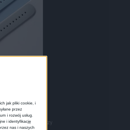
 jak pliki cookie, i
syłane przez
ium i rozwój usług.
e i identyfikację
twatcha od Xiaomi (czy
rzez nas i naszych