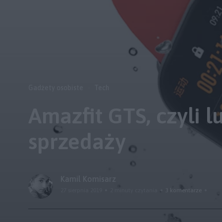
Gadżety osobiste
Tech
Amazfit GTS, czyli 
sprzedaży
Kamil Komisarz
27 sierpnia 2019
2 minuty czytania
3 komentarze