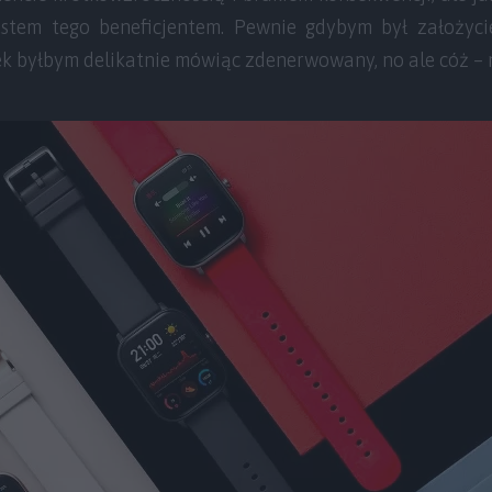
estem tego beneficjentem. Pewnie gdybym był założyci
k byłbym delikatnie mówiąc zdenerwowany, no ale cóż – n