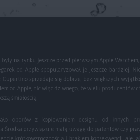
były na rynku jeszcze przed pierwszym Apple Watchem, al
egarek od Apple spopularyzował je jeszcze bardziej. Nie
z Cupertino sprzedaje się dobrze, bez większych wyjątkó
iem od Apple, nic więc dziwnego, że wielu producentów c
kszą śmiałością.
iało oporów z kopiowaniem designu od innych pro
a Środka przywiązuje małą uwagę do patentów czy praw
ncie krótkowzrocznością i brakiem konsekwencji, ale j