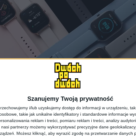
Szanujemy Twoją prywatność
rzechowujemy i/lub uzyskujemy dostęp do informacji w urządzeniu, takich
Amazfit GTS to wizualny klon Apple Watch / fot. Amazfit
obowe, takie jak unikalne identyfikatory i standardowe informacje wy
rsonalizowania reklam i treści, pomiaru reklam i treści, analizy audytor
 nasi partnerzy możemy wykorzystywać precyzyjne dane geolokalizacyjn
 w sieci pojawiły się informacje na temat nowego smar
ządzeń. Możesz kliknąć, aby wyrazić zgodę na przetwarzanie danych p