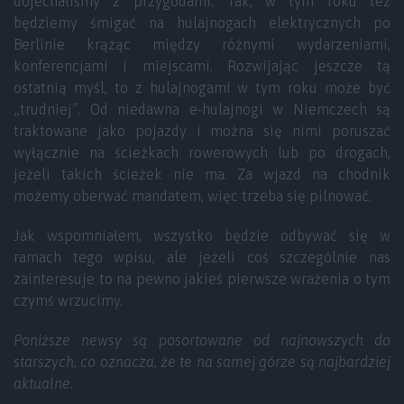
dojechaliśmy z przygodami. Tak, w tym roku też
będziemy śmigać na hulajnogach elektrycznych po
Berlinie krążąc między różnymi wydarzeniami,
konferencjami i miejscami. Rozwijając jeszcze tą
ostatnią myśl, to z hulajnogami w tym roku może być
„trudniej”. Od niedawna e-hulajnogi w Niemczech są
traktowane jako pojazdy i można się nimi poruszać
wyłącznie na ścieżkach rowerowych lub po drogach,
jeżeli takich ścieżek nie ma. Za wjazd na chodnik
możemy oberwać mandatem, więc trzeba się pilnować.
Jak wspomniałem, wszystko będzie odbywać się w
ramach tego wpisu, ale jeżeli coś szczególnie nas
zainteresuje to na pewno jakieś pierwsze wrażenia o tym
czymś wrzucimy.
Poniższe newsy są posortowane od najnowszych do
starszych, co oznacza, że te na samej górze są najbardziej
aktualne.