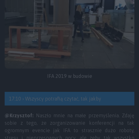
IFA 2019 w budowie
17:10 › Wszyscy potrafią czytać, tak jakby
@Krzysztof:
Naszło mnie na małe przemyślenia. Zdaję
sobie z tego, że zorganizowanie konferencji na tak
ogromnym evencie jak IFA to strasznie dużo roboty,
stresu i nieprzespanych nocy, ale żeby tak wszystko