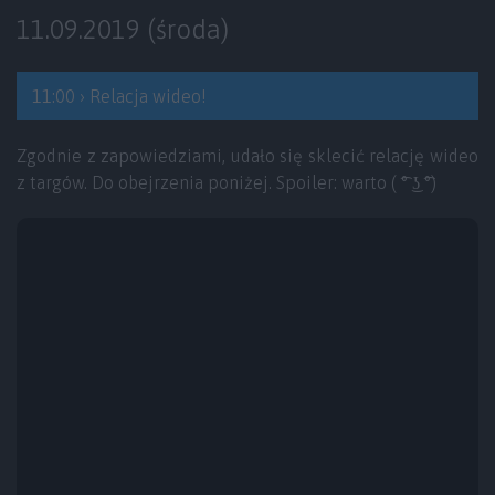
11.09.2019 (środa)
11:00 › Relacja wideo!
Zgodnie z zapowiedziami, udało się sklecić relację wideo
z targów. Do obejrzenia poniżej. Spoiler: warto ( ͡° ͜ʖ ͡°)