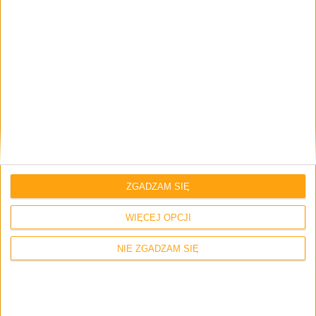
smartfon z przyszłości, gdyby Samsung pokazał go 3-4
lata temu może zrobiłby na mnie większe wrażenie. A tak,
jest i tyle.
ZGADZAM SIĘ
WIĘCEJ OPCJI
NIE ZGADZAM SIĘ
06.09.2019 (piątek)