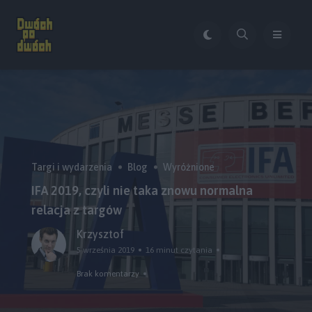
Targi i wydarzenia
Blog
Wyróżnione
IFA 2019, czyli nie taka znowu normalna
relacja z targów
Krzysztof
5 września 2019
16 minut czytania
Brak komentarzy