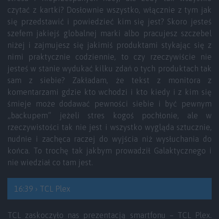
czytać z kartki? Dosłownie wszystko, włącznie z tym jak
się przedstawić i powiedzieć kim się jest? Skoro jesteś
szefem jakiejś globalnej marki albo pracujesz szczebel
niżej i zajmujesz się jakimiś produktami stykając się z
nimi praktycznie codziennie, to czy rzeczywiście nie
jesteś w stanie wydukać kilku zdań o tych produktach tak
sam z siebie? Zakładam, że tekst z monitora z
komentarzami gdzie kto wchodzi i kto kiedy i z kim się
śmieje może dodawać pewności siebie i być pewnym
„backupem” jeżeli stres kogoś pochłonie, ale w
rzeczywistości tak nie jest i wszystko wygląda sztucznie,
nudnie i zachęca raczej do wyjścia niż wysłuchania do
końca. To trochę tak jakbym prowadził Galaktycznego i
nie wiedział co tam jest.
16:39 › TCL Plex
TCL zaskoczyło nas prezentacją smartfonu – TCL Plex.