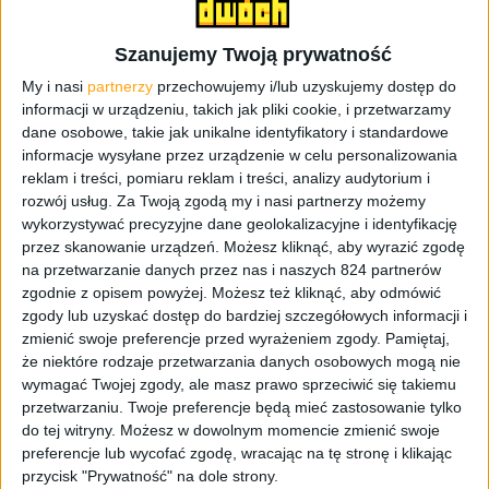
modelem jest Synology DS120j – jednodyskowy, całkiem
zgrabny serwer NAS. Było też coś większego, czyli DS420j
Szanujemy Twoją prywatność
– też do zastosowań osobistych, ale z możliwością
wsadzenia większej ilości dysków.
My i nasi
partnerzy
przechowujemy i/lub uzyskujemy dostęp do
informacji w urządzeniu, takich jak pliki cookie, i przetwarzamy
dane osobowe, takie jak unikalne identyfikatory i standardowe
informacje wysyłane przez urządzenie w celu personalizowania
reklam i treści, pomiaru reklam i treści, analizy audytorium i
rozwój usług.
Za Twoją zgodą my i nasi partnerzy możemy
wykorzystywać precyzyjne dane geolokalizacyjne i identyfikację
przez skanowanie urządzeń. Możesz kliknąć, aby wyrazić zgodę
na przetwarzanie danych przez nas i naszych 824 partnerów
zgodnie z opisem powyżej. Możesz też kliknąć, aby odmówić
zgody lub uzyskać dostęp do bardziej szczegółowych informacji i
zmienić swoje preferencje przed wyrażeniem zgody.
Pamiętaj,
że niektóre rodzaje przetwarzania danych osobowych mogą nie
12:00 › Cosplayerzy też byli
wymagać Twojej zgody, ale masz prawo sprzeciwić się takiemu
przetwarzaniu. Twoje preferencje będą mieć zastosowanie tylko
do tej witryny. Możesz w dowolnym momencie zmienić swoje
Targi dla wszystkich uczestników były otwarte dopiero od
preferencje lub wycofać zgodę, wracając na tę stronę i klikając
6-ego września – my byliśmy już kilka dni przed. Zbiegło
przycisk "Prywatność" na dole strony.