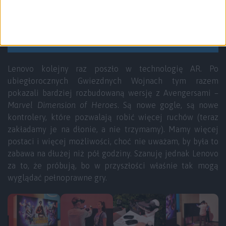
22:02 › Zostań Avengersem
Lenovo kolejny raz poszło w technologię AR. Po
ubiegłorocznych Gwiezdnych Wojnach tym razem
pokazali bardziej rozbudowaną wersję z Avengersami –
Marvel Dimension of Heroes
. Są nowe gogle, są nowe
kontrolery, które pozwalają robić więcej ruchów (teraz
zakładamy je na dłonie, a nie trzymamy). Mamy więcej
postaci i więcej możliwości, choć nie uważam, by była to
zabawa na dłużej niż pół godziny. Szanuję jednak Lenovo
za to, że próbują, bo w przyszłości właśnie tak mogą
wyglądać pełnoprawne gry.