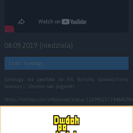
08.09.2019 (niedziela)
13:00 › Synology
Synology też zawitało na IFA. Byliśmy, sprawdziliśmy
nowości i… chcemy taki zegarek!
https://twitter.com/mKoonrad/status/11699525724484198
A tak już poważnie, było kilka nowości między innymi
skierowanych do niewymagających użytkowników, którzy
też chcą mieć serwer NAS w swoim domu. Takim