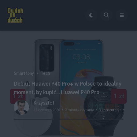
Smartfony
Tech
Debiut Huawei P40 Pro+ w Polsce to idealny
moment, by kupić… Huawei P40 Pro
Krzysztof
15 czerwca 2020
2 minuty czytania
3 komentarze