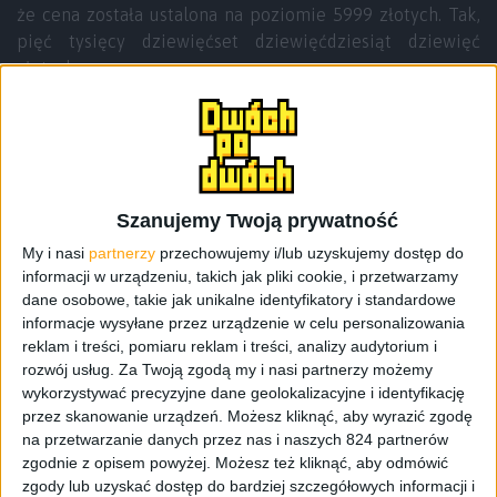
że cena została ustalona na poziomie 5999 złotych. Tak,
pięć tysięcy dziewięćset dziewięćdziesiąt dziewięć
złotych.
Huawei P40 Pro+ w
przedsprzedaży
Od dzisiaj rusza przedsprzedaż, która trochę ratuje
Szanujemy Twoją prywatność
sytuację z szalenie wysoką ceną za tego flagowca.
Jeśli
My i nasi
partnerzy
przechowujemy i/lub uzyskujemy dostęp do
zamówimy go do końca czerwca to dostaniemy
informacji w urządzeniu, takich jak pliki cookie, i przetwarzamy
dodatkowo dwa urządzenia – smartwatch Huawei Watch
dane osobowe, takie jak unikalne identyfikatory i standardowe
GT 2e i bezprzewodowe słuchawki Huawei FreeBuds 3.
informacje wysyłane przez urządzenie w celu personalizowania
Za złotówkę każde. Jeśli „po januszowemu” odliczymy
reklam i treści, pomiaru reklam i treści, analizy audytorium i
rozwój usług.
Za Twoją zgodą my i nasi partnerzy możemy
kwotę 699 złotych za smartwatcha i 549 złotych za
wykorzystywać precyzyjne dane geolokalizacyjne i identyfikację
słuchawki to cena za topowego P40 prezentuje się
przez skanowanie urządzeń. Możesz kliknąć, aby wyrazić zgodę
znacznie lepiej – około 4750 złotych. Ale…
na przetwarzanie danych przez nas i naszych 824 partnerów
zgodnie z opisem powyżej. Możesz też kliknąć, aby odmówić
zgody lub uzyskać dostęp do bardziej szczegółowych informacji i