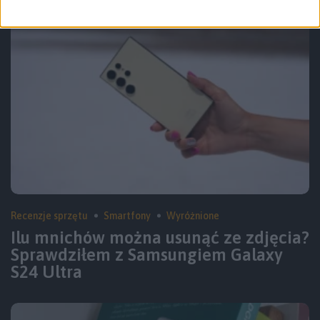
Recenzje sprzętu
Smartfony
Wyróżnione
Ilu mnichów można usunąć ze zdjęcia?
Sprawdziłem z Samsungiem Galaxy
S24 Ultra