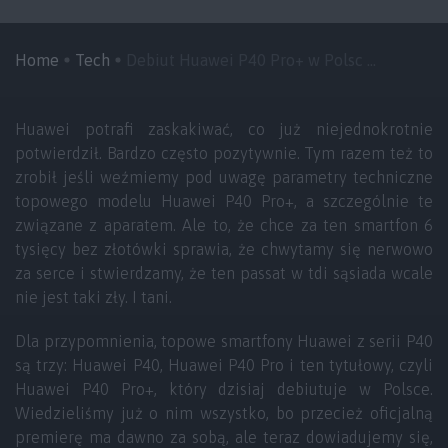
Home
Tech
Debiut Huawei P40 Pro+ w Polsc ...
Huawei potrafi zaskakiwać, co już niejednokrotnie
potwierdził. Bardzo często pozytywnie. Tym razem też to
zrobił jeśli weźmiemy pod uwagę parametry techniczne
topowego modelu Huawei P40 Pro+, a szczególnie te
związane z aparatem. Ale to, że chce za ten smartfon 6
tysięcy bez złotówki sprawia, że chwytamy się nerwowo
za serce i stwierdzamy, że ten passat w tdi sąsiada wcale
nie jest taki zły. I tani.
Dla przypomnienia, topowe smartfony Huawei z serii P40
są trzy: Huawei P40, Huawei P40 Pro i ten tytułowy, czyli
Huawei P40 Pro+, który dzisiaj debiutuje w Polsce.
Wiedzieliśmy już o nim wszystko, bo przecież oficjalną
premierę ma dawno za sobą, ale teraz dowiadujemy się,