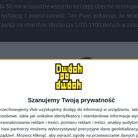
 4a 5G ma w zasadzie wszystko to czego obecnie oczekuj
tysfakcję i powtarzalność. Ten Pixel pokazuje, że wc
pensji na smartfon. Wystarczy 1700-1900 złotych w zależn
Szanujemy Twoją prywatność
rzechowujemy i/lub uzyskujemy dostęp do informacji w urządzeniu, takich
obowe, takie jak unikalne identyfikatory i standardowe informacje wy
rsonalizowania reklam i treści, pomiaru reklam i treści, analizy audytor
 nasi partnerzy możemy wykorzystywać precyzyjne dane geolokalizacyjn
ządzeń. Możesz kliknąć, aby wyrazić zgodę na przetwarzanie danych p