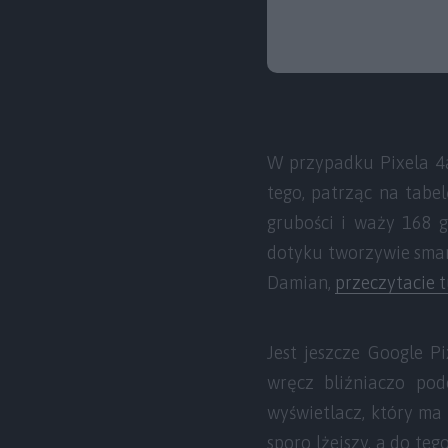
W przypadku Pixela 4a
tego, patrząc na tabe
grubości i waży 168 
dotyku tworzywie smart
Damian,
przeczytacie t
Jest jeszcze Google P
wręcz bliźniaczo po
wyświetlacz, który ma 
sporo lżejszy, a do t