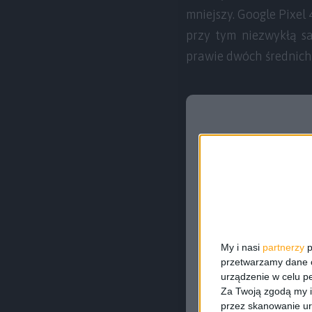
mniejszy. Google Pixel
przy tym niezwykłą sa
prawie dwóch średnich 
My i nasi
partnerzy
p
przetwarzamy dane os
urządzenie w celu pe
Za Twoją zgodą my i
przez skanowanie ur