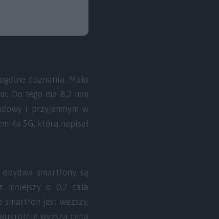
 ogólne doznania. Mało
 mm. Do tego ma 8,2 mm
budowy i przyjemnym w
em 4a 5G, którą napisał
e, obydwa smartfony są
z mniejszy o 0,2 cala
o smartfon jest węższy,
dwukrotnie wyższa cena