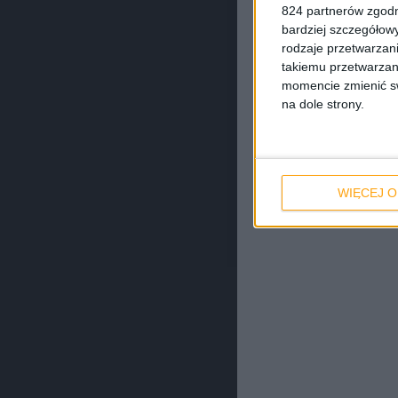
824 partnerów zgodn
bardziej szczegółowy
rodzaje przetwarzan
takiemu przetwarzan
momencie zmienić swo
na dole strony.
WIĘCEJ O