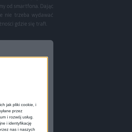
emy od smartfona. Dając
ale nie trzeba wydawać
ości gdzie się trafi.
 jak pliki cookie, i
syłane przez
ium i rozwój usług.
e i identyfikację
rzez nas i naszych