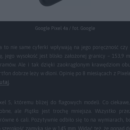
Google Pixel 4a / fot. Google
 to nie same cyferki wpływają na jego poręczność czy
lę, jego wysokość jest blisko założonej granicy – 153,9
gramów. Ale i tak dzięki zaokrąglonym krawędziom o
fon dobrze leży w dłoni. Opinię po 8 miesiącach z Pixel
utaj
.
ixel 5, któremu bliżej do flagowych modeli. Co ciekaw
dobne, ale
Piątka
jest trochę mniejsza. Wszystko prze
równe 6 cali. Pozytywnie odbiło się to na wymiarach, b
ego szerokość zamyka się w 145 mm. Widać też, że ponad 