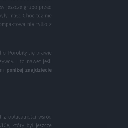
sy jeszcze grubo przed
yły małe. Choć też nie
kompaktowa nie tylko z
o. Porobiły się prawie
ywdy. I to nawet jeśli
em,
poniżej znajdziecie
trz opłacalności wśród
10e, który był jeszcze