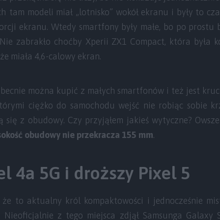
 tam modeli miał „lotnisko” wokół ekranu i były to cza
rcji ekranu. Wtedy smartfony były małe, bo po prostu b
 Nie zabrakło choćby Xperii ZX1 Compact, która była 
 że miała 4,6-calowy ekran.
becnie można kupić z małych smartfonów i też jest kruch
którymi ciężko do samochodu wejść nie robiąc sobie krz
ą się z obudowy. Czy przyjąłem jakieś wytyczne? Owsz
ysokość obudowy nie przekracza 155 mm
.
l 4a 5G i droższy Pixel 5
że to aktualny król kompaktowości i jednocześnie mis
Nieoficjalnie z tego miejsca zdjął Samsunga Galaxy S