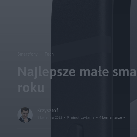
Smartfony
Tech
Najlepsze małe sma
roku
Krzysztof
8 kwietnia 2022
9 minut czytania
4 komentarze