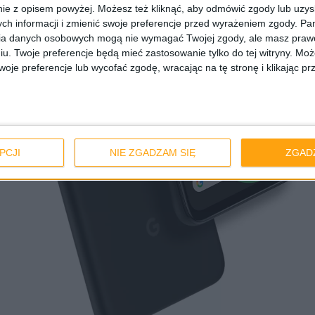
ie z opisem powyżej. Możesz też kliknąć, aby odmówić zgody lub uzy
ch informacji i zmienić swoje preferencje przed wyrażeniem zgody.
Pam
ia danych osobowych mogą nie wymagać Twojej zgody, ale masz prawo
iu. Twoje preferencje będą mieć zastosowanie tylko do tej witryny. M
je preferencje lub wycofać zgodę, wracając na tę stronę i klikając pr
PCJI
NIE ZGADZAM SIĘ
ZGAD