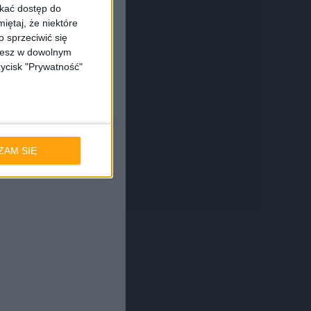
skać dostęp do
iętaj, że niektóre
 sprzeciwić się
ożesz w dowolnym
zycisk "Prywatność"
ZAM SIĘ