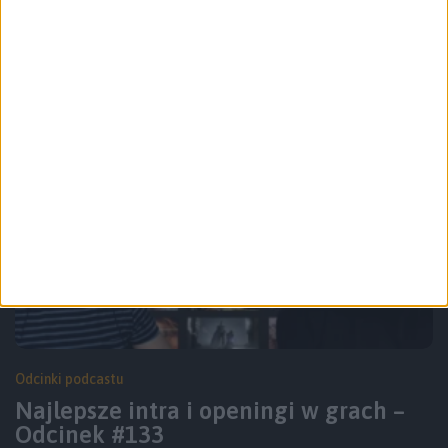
Gry zasługujące na adaptację filmową
– Odcinek #134
Odcinki podcastu
Najlepsze intra i openingi w grach –
Odcinek #133