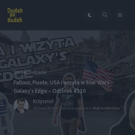
Odcinki podcastu
Fallout, Pixele, USA i wizyta w Star Wars
Galaxy’s Edge – Odcinek #110
Krzysztof
16 maja 2024
1 minuta czytania
Brak komentarzy