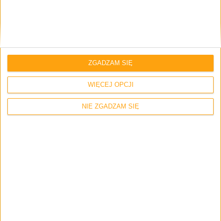
Napisz tutaj swój komentarz... *
ZGADZAM SIĘ
WIĘCEJ OPCJI
NIE ZGADZAM SIĘ
Zapamiętaj moje dane w tej przeglądarce podczas pisania kolejnych
komentarzy.