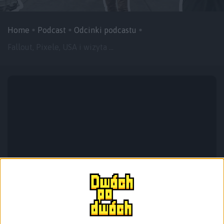
Home
Podcast
Odcinki podcastu
Fallout, Pixele, USA i wizyta ...
Odcinek po krótkiej i nawet zaplanowanej przerwie, bo