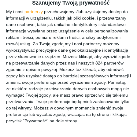
Szanujemy Twoją prywatność
Krzychu był w Ameryce. Odcinek bez konkretnego
tematu, ale gdzieś od połowy gadamy o… Ameryce 😀 Ale
My i nasi
partnerzy
przechowujemy i/lub uzyskujemy dostęp do
informacji w urządzeniu, takich jak pliki cookie, i przetwarzamy
rozkręcamy się małym zimnym, potem mówimy trochę o
dane osobowe, takie jak unikalne identyfikatory i standardowe
serialach Fallout i Rojst, jest trochę o tech, bo smartfony
informacje wysyłane przez urządzenie w celu personalizowania
Google Pixel są już oficjalnie dostępne w Polsce, o tej
reklam i treści, pomiaru reklam i treści, analizy audytorium i
dramie co Sony odwaliło z Helldivers 2, no i potem już o
rozwój usług.
Za Twoją zgodą my i nasi partnerzy możemy
USA i wizycie w Star Wars: Galaxy’s Edge. Bo własny,
wykorzystywać precyzyjne dane geolokalizacyjne i identyfikację
samodzielnie złożony miecz świetlny sam się nie zrobi.
przez skanowanie urządzeń. Możesz kliknąć, aby wyrazić zgodę
No dzieje się, flow jest przepiękne, więc jest co do
na przetwarzanie danych przez nas i naszych 824 partnerów
zgodnie z opisem powyżej. Możesz też kliknąć, aby odmówić
posłuchania i nawet oglądania.
zgody lub uzyskać dostęp do bardziej szczegółowych informacji i
zmienić swoje preferencje przed wyrażeniem zgody.
Pamiętaj,
Co w odcinku?
że niektóre rodzaje przetwarzania danych osobowych mogą nie
wymagać Twojej zgody, ale masz prawo sprzeciwić się takiemu
00:00:00 – Wstęp z małym zimnym
przetwarzaniu. Twoje preferencje będą mieć zastosowanie tylko
00:05:03 – Trochę o serialach: Fallout i Rojst
do tej witryny. Możesz w dowolnym momencie zmienić swoje
preferencje lub wycofać zgodę, wracając na tę stronę i klikając
00:20:23 – Przygoda Adama z ubezpieczycielem
przycisk "Prywatność" na dole strony.
00:27:25 – Google Store i smartfony Pixel w Polsce
00:33:33 – Drama z Sony i Helldivers 2