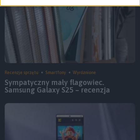
Recenzje sprzętu
Smartfony
Wyróżnione
Sympatyczny mały flagowiec.
Samsung Galaxy S25 – recenzja