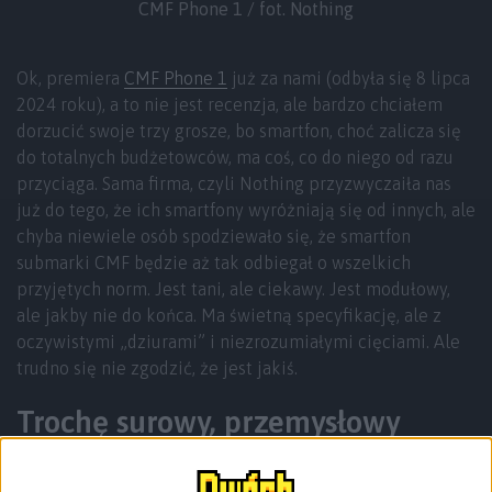
CMF Phone 1 / fot. Nothing
Ok, premiera
CMF Phone 1
już za nami (odbyła się 8 lipca
2024 roku), a to nie jest recenzja, ale bardzo chciałem
dorzucić swoje trzy grosze, bo smartfon, choć zalicza się
do totalnych budżetowców, ma coś, co do niego od razu
przyciąga. Sama firma, czyli Nothing przyzwyczaiła nas
już do tego, że ich smartfony wyróżniają się od innych, ale
chyba niewiele osób spodziewało się, że smartfon
submarki CMF będzie aż tak odbiegał o wszelkich
przyjętych norm. Jest tani, ale ciekawy. Jest modułowy,
ale jakby nie do końca. Ma świetną specyfikację, ale z
oczywistymi „dziurami” i niezrozumiałymi cięciami. Ale
trudno się nie zgodzić, że jest jakiś.
Trochę surowy, przemysłowy
design