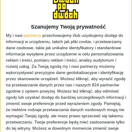
Muszę zacząć od wyglądu i tej trochę na wyrost nazwanej
przez niektórych modułowości, bo mnie skręci już na
starcie. CMF Phone 1 podzielił użytkowników, bo
Szanujemy Twoją prywatność
spotkałem się z opiniami, że jest mega, ale też z takimi,
które twierdzą, że coś tu poszło nie tak. Przyznam, że
My i nasi
partnerzy
przechowujemy i/lub uzyskujemy dostęp do
ekscytacji u mnie nie widać, ale fakt, że jest to jeden z
informacji w urządzeniu, takich jak pliki cookie, i przetwarzamy
dane osobowe, takie jak unikalne identyfikatory i standardowe
nieszablonowych smartfonów jakie ostatnio widziałem.
informacje wysyłane przez urządzenie w celu personalizowania
Wygląda inaczej niż inne smartfony, nawet jeśli
reklam i treści, pomiaru reklam i treści, analizy audytorium i
weźmiemy tutaj pod uwagę poprzednie modele Nothing.
rozwój usług.
Za Twoją zgodą my i nasi partnerzy możemy
Nie ma tu ani jednego paska ledowego, ale jest mocno
wykorzystywać precyzyjne dane geolokalizacyjne i identyfikację
industrialny wygląd z ciekawie odciętą wyspą z
przez skanowanie urządzeń. Możesz kliknąć, aby wyrazić zgodę
aparatami (tylko dwoma, no skandal!), śrubami w
na przetwarzanie danych przez nas i naszych 824 partnerów
obudowie i czymś okrągłym w dolnym rogu (co w
zgodnie z opisem powyżej. Możesz też kliknąć, aby odmówić
zgody lub uzyskać dostęp do bardziej szczegółowych informacji i
rzeczywistości jest też piątą śrubą i tzw.
Accessory Point
).
zmienić swoje preferencje przed wyrażeniem zgody.
Pamiętaj,
Tak, śrubami, które możemy odkręcić dołączonym do
że niektóre rodzaje przetwarzania danych osobowych mogą nie
zestawu śrubokrętem. Po co? I tu pojawia się, nazwana
wymagać Twojej zgody, ale masz prawo sprzeciwić się takiemu
przeze mnie, budżetowa modułowość.
przetwarzaniu. Twoje preferencje będą mieć zastosowanie tylko
do tej witryny. Możesz w dowolnym momencie zmienić swoje