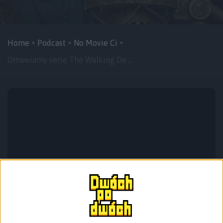
Home
Podcast
No Movie Ci
Omawiamy serię The Walking De ...