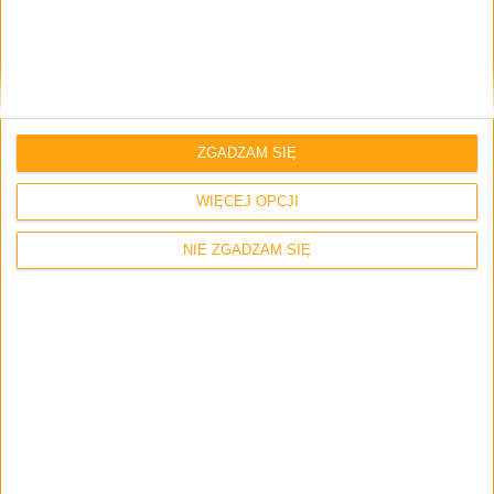
Strona internetowa
ZGADZAM SIĘ
Napisz tutaj swój komentarz... *
WIĘCEJ OPCJI
NIE ZGADZAM SIĘ
Zapamiętaj moje dane w tej przeglądarce podczas pisania kolejnych
komentarzy.