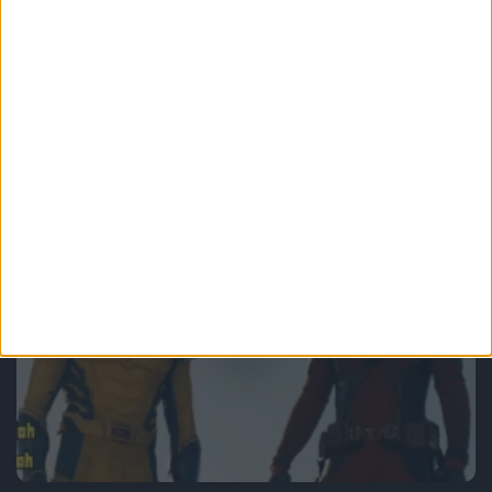
No Movie Ci
30 lat filmu Mortal Kombat (1995) – No
Movie Ci