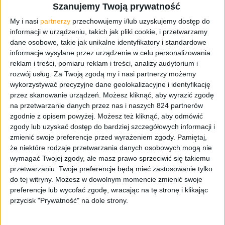
Szanujemy Twoją prywatność
I mamy to! Wreszcie udało się nam nagrać odcinek o serii
The Walking Dead. Zrobiliśmy to w ramach naszego spin-
My i nasi
partnerzy
przechowujemy i/lub uzyskujemy dostęp do
informacji w urządzeniu, takich jak pliki cookie, i przetwarzamy
offu, czyli No Movie Ci, a w odcinku do Krzyśka dołączył
dane osobowe, takie jak unikalne identyfikatory i standardowe
Rafał „Szycha” Szychowski z podcastu
informacje wysyłane przez urządzenie w celu personalizowania
@starygraczpodcast
. Mamy dla was trochę ponad
reklam i treści, pomiaru reklam i treści, analizy audytorium i
godzinkę naszego gadania o całej serii Żywych Trupów
rozwój usług.
Za Twoją zgodą my i nasi partnerzy możemy
wliczając w to główny serial składający się z aż 11
wykorzystywać precyzyjne dane geolokalizacyjne i identyfikację
sezonów, wszystkie spin-offy serialu jak Dead City i Daryl
przez skanowanie urządzeń. Możesz kliknąć, aby wyrazić zgodę
Dixon, a do tego kilka słów o grach. Wszystko dlatego, że
na przetwarzanie danych przez nas i naszych 824 partnerów
zgodnie z opisem powyżej. Możesz też kliknąć, aby odmówić
31 października 2025 minęło 15 lat o światowej premiery
zgody lub uzyskać dostęp do bardziej szczegółowych informacji i
pierwszego odcinka The Walking Dead.
zmienić swoje preferencje przed wyrażeniem zgody.
Pamiętaj,
że niektóre rodzaje przetwarzania danych osobowych mogą nie
Co w odcinku?
wymagać Twojej zgody, ale masz prawo sprzeciwić się takiemu
przetwarzaniu. Twoje preferencje będą mieć zastosowanie tylko
00:00:00
– O urlopie na rozgrzewkę
do tej witryny. Możesz w dowolnym momencie zmienić swoje
00:05:36
– Trochę o Black Friday i fizycznych wydaniach
preferencje lub wycofać zgodę, wracając na tę stronę i klikając
przycisk "Prywatność" na dole strony.
filmów
00:15:43
– Omawiamy serię The Walking Dead