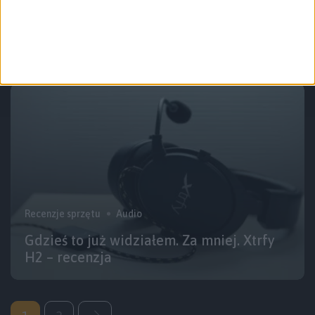
DeepCool MC310 to lekka, gamingowa
mysz za około 140 złotych
Recenzje sprzętu
Audio
Gdzieś to już widziałem. Za mniej. Xtrfy
H2 – recenzja