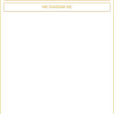
Krypton 555 – recenzja
NIE ZGADZAM SIĘ
Recenzje sprzętu
Hardware
Tania mysz do grania. KFA2 Slider-05 –
recenzja