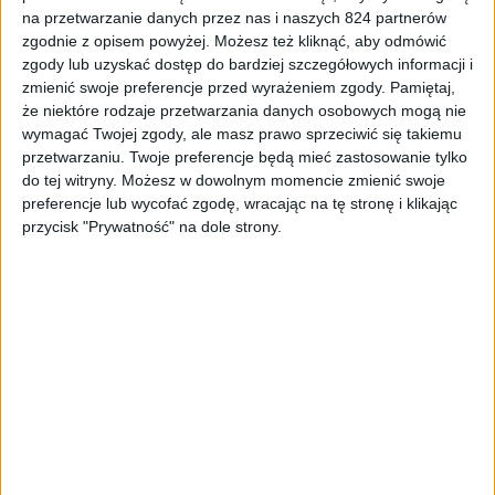
na przetwarzanie danych przez nas i naszych 824 partnerów
zgodnie z opisem powyżej. Możesz też kliknąć, aby odmówić
zgody lub uzyskać dostęp do bardziej szczegółowych informacji i
Recenzje sprzętu
Pozostały sprzęt
Wyróżnione
zmienić swoje preferencje przed wyrażeniem zgody.
Pamiętaj,
Ten fotel ma lepszą regulację niż te w
że niektóre rodzaje przetwarzania danych osobowych mogą nie
wymagać Twojej zgody, ale masz prawo sprzeciwić się takiemu
samochodach. DUTZO Premio – recenzja
przetwarzaniu. Twoje preferencje będą mieć zastosowanie tylko
do tej witryny. Możesz w dowolnym momencie zmienić swoje
preferencje lub wycofać zgodę, wracając na tę stronę i klikając
przycisk "Prywatność" na dole strony.
Recenzje sprzętu
Audio
Słuchawki bardziej do gier. DUTZO Odio
7 – recenzja