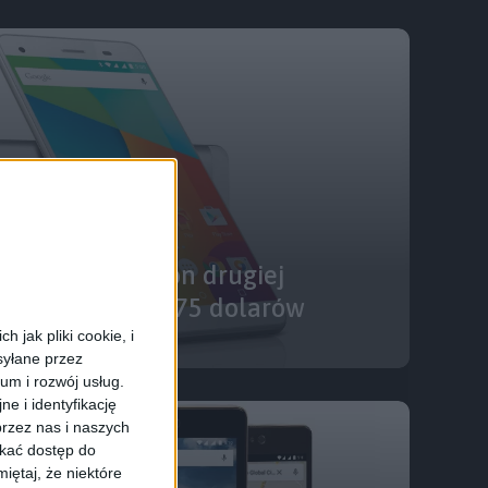
pierwszy smartfon drugiej
d One w cenie 175 dolarów
 jak pliki cookie, i
syłane przez
ium i rozwój usług.
e i identyfikację
rzez nas i naszych
skać dostęp do
iętaj, że niektóre