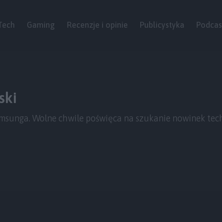
Tech
Gaming
Recenzje i opinie
Publicystyka
Podcas
ski
amsunga. Wolne chwile poświęca na szukanie nowinek techn