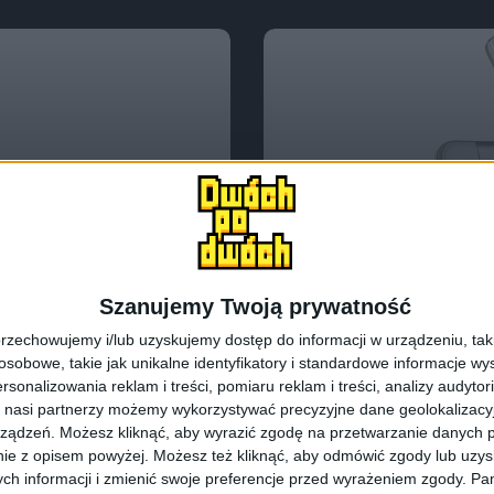
Smartfony
Tech
ic, tuż przed
Lava Pixel V1 – 
Szanujemy Twoją prywatność
generacji Androi
rzechowujemy i/lub uzyskujemy dostęp do informacji w urządzeniu, takich
obowe, takie jak unikalne identyfikatory i standardowe informacje wy
rsonalizowania reklam i treści, pomiaru reklam i treści, analizy audytor
 nasi partnerzy możemy wykorzystywać precyzyjne dane geolokalizacyjn
ządzeń. Możesz kliknąć, aby wyrazić zgodę na przetwarzanie danych p
ie z opisem powyżej. Możesz też kliknąć, aby odmówić zgody lub uzy
ch informacji i zmienić swoje preferencje przed wyrażeniem zgody.
Pam