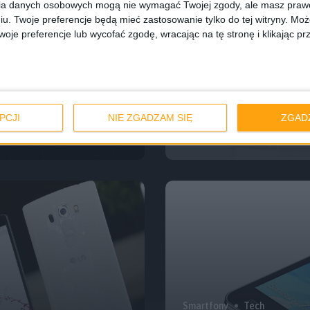
ia danych osobowych mogą nie wymagać Twojej zgody, ale masz prawo
iu. Twoje preferencje będą mieć zastosowanie tylko do tej witryny. M
je preferencje lub wycofać zgodę, wracając na tę stronę i klikając pr
martfony.
Smartfony
Tech
 ekranem na
PCJI
NIE ZGADZAM SIĘ
ZGAD
Lava Iris X5 4G 
Smartfony
Tech