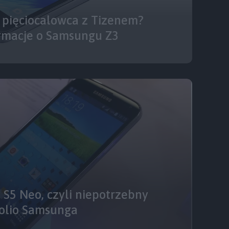
 pięciocalowca z Tizenem?
macje o Samsungu Z3
 S5 Neo, czyli niepotrzebny
folio Samsunga