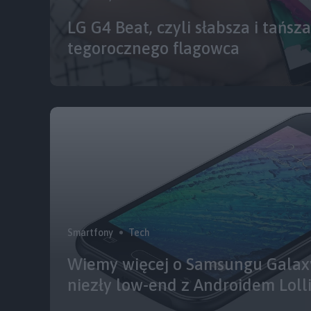
LG G4 Beat, czyli słabsza i tańsz
tegorocznego flagowca
Smartfony
Tech
Wiemy więcej o Samsungu Galaxy 
niezły low-end z Androidem Loll