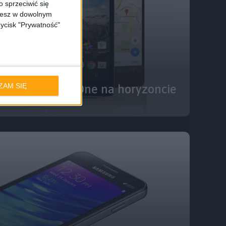
 sprzeciwić się
ożesz w dowolnym
zycisk "Prywatność"
ZAM SIĘ
– nowy Android One na horyzoncie