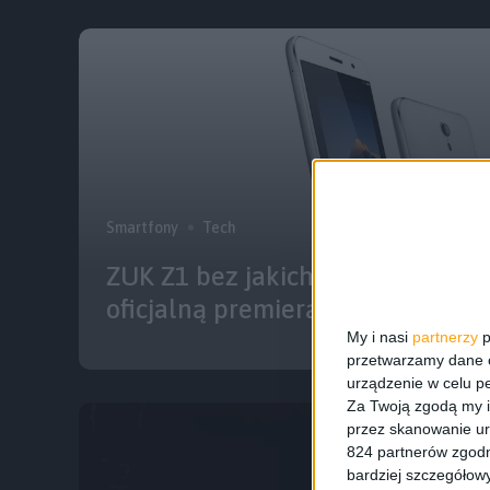
Smartfony
Tech
ZUK Z1 bez jakichkolwiek tajemn
oficjalną premierą
My i nasi
partnerzy
p
przetwarzamy dane os
urządzenie w celu pe
Za Twoją zgodą my i
przez skanowanie ur
824 partnerów zgodn
bardziej szczegółowy