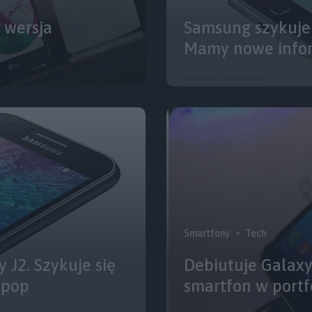
a wersja
Samsung szykuje
Mamy nowe infor
Smartfony
Tech
J2. Szykuje się
Debiutuje Galaxy
ipop
smartfon w port