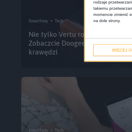
rodzaje przetwarzan
takiemu przetwarzan
momencie zmienić swo
na dole strony.
Smartfony
Tech
Nie tylko Vertu robi luksusowe s
Zobaczcie Doogee Titnas 3 T3 z
WIĘCEJ O
krawędzi
Smartfony
Tech