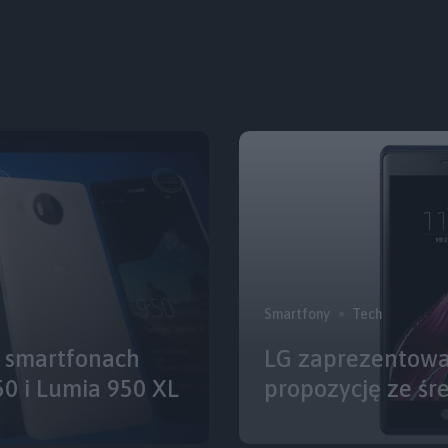
Smartfony
Tech
 smartfonach
LG zaprezentował
50 i Lumia 950 XL
propozycję ze śre