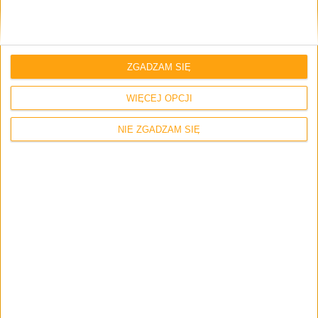
ZGADZAM SIĘ
WIĘCEJ OPCJI
NIE ZGADZAM SIĘ
Gry
Wiedźmin 4 nadchodzi?! Rzucę grosza, a
nawet dwa!