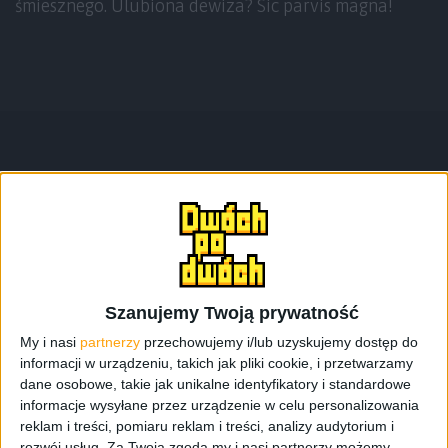
śmiesznego. Ulubiona dewiza? Sic parvis magna!
Teksty autora
Szanujemy Twoją prywatność
My i nasi
partnerzy
przechowujemy i/lub uzyskujemy dostęp do
informacji w urządzeniu, takich jak pliki cookie, i przetwarzamy
dane osobowe, takie jak unikalne identyfikatory i standardowe
informacje wysyłane przez urządzenie w celu personalizowania
reklam i treści, pomiaru reklam i treści, analizy audytorium i
rozwój usług.
Za Twoją zgodą my i nasi partnerzy możemy