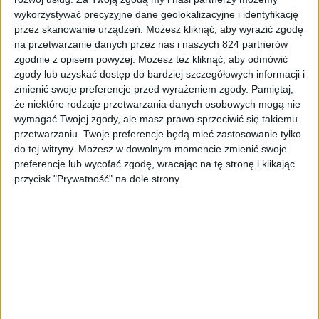
Gry
wykorzystywać precyzyjne dane geolokalizacyjne i identyfikację
przez skanowanie urządzeń. Możesz kliknąć, aby wyrazić zgodę
Nie tylko Spider-Man. Final Fantasy XVI i
na przetwarzanie danych przez nas i naszych 824 partnerów
inne gry na State of Play w czerwcu
zgodnie z opisem powyżej. Możesz też kliknąć, aby odmówić
zgody lub uzyskać dostęp do bardziej szczegółowych informacji i
zmienić swoje preferencje przed wyrażeniem zgody.
Pamiętaj,
że niektóre rodzaje przetwarzania danych osobowych mogą nie
wymagać Twojej zgody, ale masz prawo sprzeciwić się takiemu
przetwarzaniu. Twoje preferencje będą mieć zastosowanie tylko
do tej witryny. Możesz w dowolnym momencie zmienić swoje
preferencje lub wycofać zgodę, wracając na tę stronę i klikając
przycisk "Prywatność" na dole strony.
Gry
Sony podbija blaszaki najlepszym eksem.
Spider-Man na PC!!1!!!