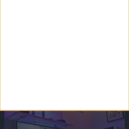
Forbidden West – recenzja
Gry
Hardware
PlayStation VR2 „zaprezentowane” na
CES 2022. Czekam bardzo!