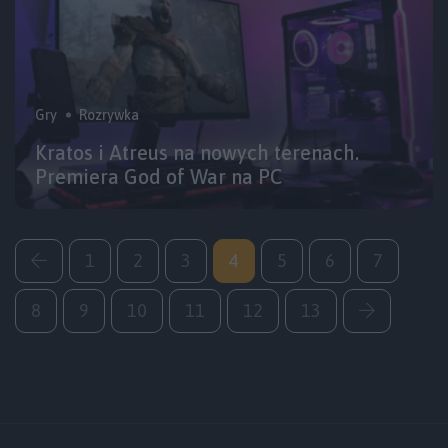
Gry
Rozrywka
Kratos i Atreus na nowych terenach.
Premiera God of War na PC
1
2
3
4
5
6
7
8
9
10
11
12
13